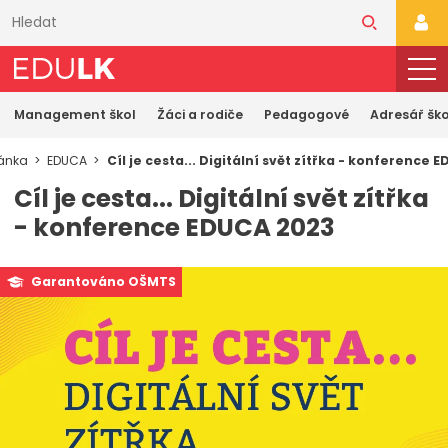
Přeskočit
k
PŘI
hlavnímu
obsahu
Management škol
Žáci a rodiče
Pedagogové
Adresář ško
ránka
EDUCA
Cíl je cesta... Digitální svět zítřka - konference 
Cíl je cesta... Digitální svět zítřka
- konference EDUCA 2023
Garantováno OŠMTS