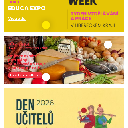
firem
EDUCA EXPO
Více zde
Objevte kvalitní
potraviny
z Libereckého kraje
a blízkého okolí!
trziste.kraj-lbc.cz