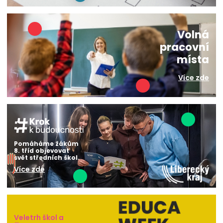
Volná
pracovní
místa
Více zde
Pomáháme žákům
8. tříd objevovat
svět středních škol.
Více zde
Veletrh škol a