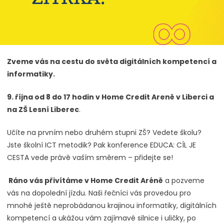
Zveme vás na cestu do světa digitálních kompetencí a
informatiky.
9. října od 8 do 17 hodin v Home Credit Areně v Liberci a
na ZŠ Lesní Liberec
.
Učíte na prvním nebo druhém stupni ZŠ? Vedete školu?
Jste školní ICT metodik? Pak konference EDUCA: CÍL JE
CESTA vede právě vaším směrem – přidejte se!
Ráno vás přivítáme v Home Credit Aréně
a pozveme
vás na dopolední jízdu. Naši řečníci vás provedou pro
mnohé ještě neprobádanou krajinou informatiky, digitálních
kompetencí a ukážou vám zajímavé silnice i uličky, po