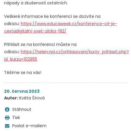
nápady a zkušenosti ostatních.
Veškeré informace ke konferenci se dozvíte na
odkazu:
https://www.educaweek.cz/konference-cil-je-
cestadigitalni-svet-zitrka-192/
Přihlásit se na konferenci můete na
odkazu:
https://helen.npi.cz/prihlasovani/kurzy_prihlasit.php?
id_kurzu=102955
Těšíme se na vás!
20. června 2023
Autor:
Květa Šírová
Stáhnout
Tisk
Poslat e-mailem