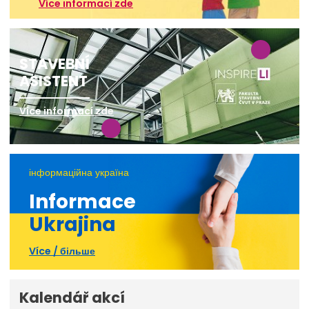
Více informací zde
STAVEBNÍ
ASISTENT
Více informací zde
інформаційна україна
Informace
Ukrajina
Více / більше
Kalendář akcí