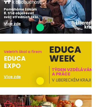
Pomáháme žákům
8. tříd objevovat
svět středních škol.
Více zde
Veletrh škol a firem
EDUCA
EXPO
Více zde