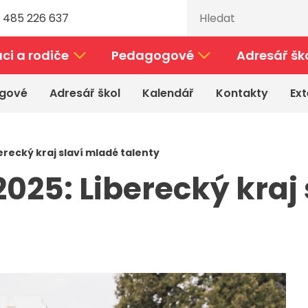
 485 226 637
ci a rodiče
Pedagogové
Adresář šk
gové
Adresář škol
Kalendář
Kontakty
Ext
recký kraj slaví mladé talenty
25: Liberecký kraj 