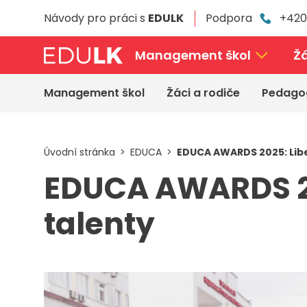
Přeskočit
Návody pro práci s
EDULK
Podpora
+420
k
hlavnímu
obsahu
Management škol
Žá
Management škol
Žáci a rodiče
Pedago
Úvodní stránka
EDUCA
EDUCA AWARDS 2025: Libe
EDUCA AWARDS 20
talenty