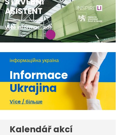
STAVEBNÍ
ASISTENT
Více informací zde
інформаційна україна
Informace
Ukrajina
Více / більше
Kalendář akcí