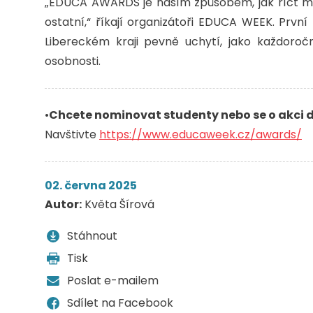
„EDUCA AWARDS je naším způsobem, jak říct mlad
ostatní,“ říkají organizátoři EDUCA WEEK. První 
Libereckém kraji pevně uchytí, jako každoročn
osobnosti.
•
Chcete nominovat studenty nebo se o akci 
Navštivte
https://www.educaweek.cz/awards/
02. června 2025
Autor:
Květa Šírová
Stáhnout
Tisk
Poslat e-mailem
Sdílet na Facebook