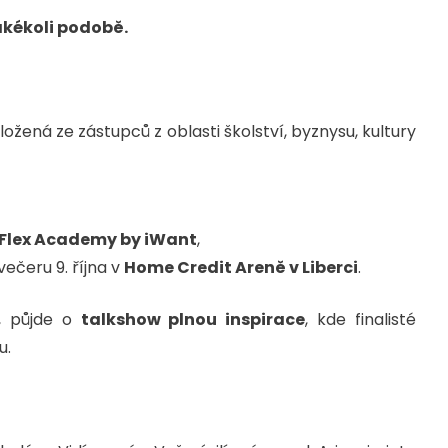
akékoli podobě.
žená ze zástupců z oblasti školství, byznysu, kultury
Flex Academy by iWant
,
ečeru 9. října v
Home Credit Areně v Liberci
.
, půjde o
talkshow plnou inspirace
, kde finalisté
u.