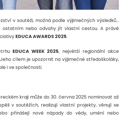
zství v soutěži, možná podle výjimečných výsledků…
 ostatním nebo odvahy jít vlastní cestou. A právě
ciativy
EDUCA AWARDS 2025
.
etrhu
EDUCA WEEK 2025
, největší regionální akce
 Jeho cílem je upozornit na výjimečné středoškoláky,
le i ve společnosti.
ereckém kraji může do 30. června 2025 nominovat až
pěli v soutěžích, realizují vlastní projekty, věnují se
 nebo přinášejí nové nápady do vědy, umění nebo