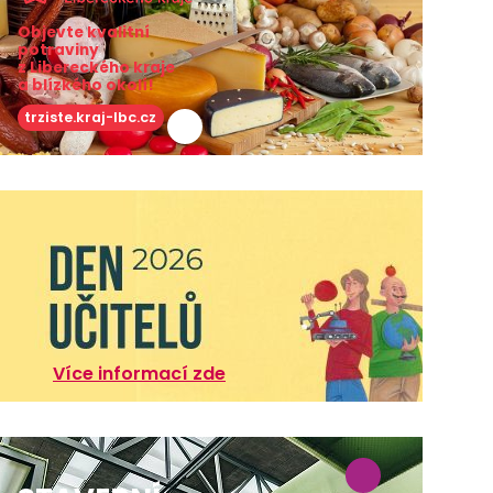
Objevte kvalitní
potraviny
z Libereckého kraje
a blízkého okolí!
trziste.kraj-lbc.cz
Více informací zde