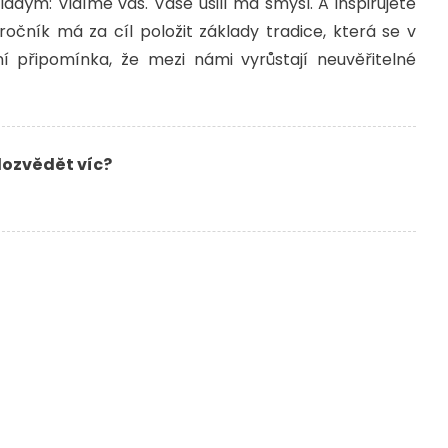
ým: Vidíme vás. Vaše úsilí má smysl. A inspirujete
ročník má za cíl položit základy tradice, která se v
í připomínka, že mezi námi vyrůstají neuvěřitelné
dozvědět víc?