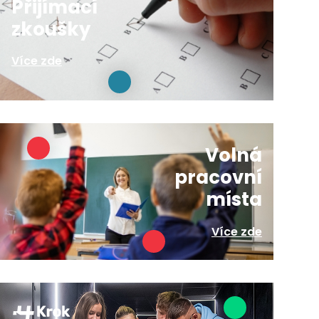
Přijímací
zkoušky
Více zde
Volná
pracovní
místa
Více zde