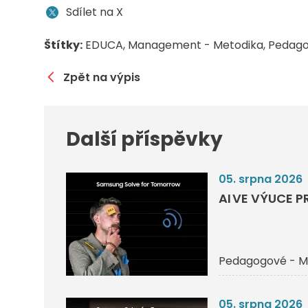
Sdílet na X
Štítky:
EDUCA
Management - Metodika
Pedago
Zpět na výpis
Další příspěvky
05. srpna 2026
AI VE VÝUCE P
Pedagogové - M
05. srpna 2026