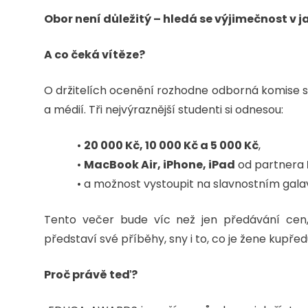
Obor není důležitý – hledá se výjimečnost v j
A co čeká vítěze?
O držitelích ocenění rozhodne odborná komise slo
a médií. Tři nejvýraznější studenti si odnesou:
•
20 000 Kč, 10 000 Kč a 5 000 Kč
,
•
MacBook Air, iPhone, iPad
od partnera
• a možnost vystoupit na slavnostním galav
Tento večer bude víc než jen předávání cen
představí své příběhy, sny i to, co je žene kupřed
Proč právě teď?