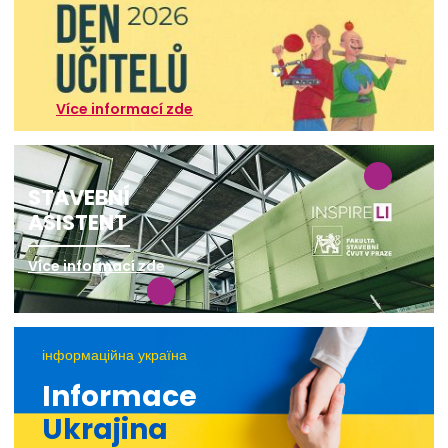
Více informací zde
STAVEBNÍ
ASISTENT
Více informací zde
інформаційна україна
Informace
Ukrajina