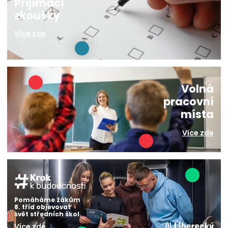
Přijímací
zkoušky
Více zde
Volná
pracovní
místa
Více zde
Pomáháme žákům
8. tříd objevovat
svět středních škol.
Více zde