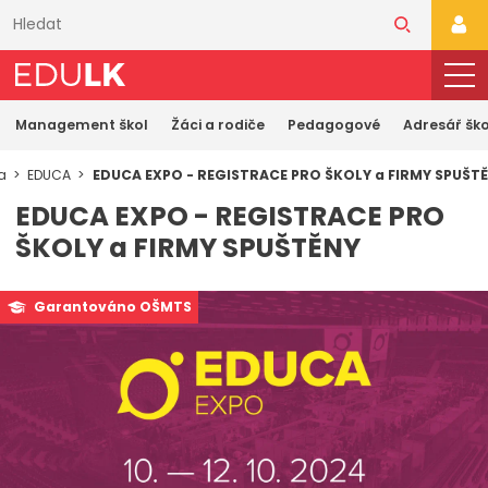
Přeskočit
k
PŘI
hlavnímu
obsahu
Management škol
Žáci a rodiče
Pedagogové
Adresář ško
a
EDUCA
EDUCA EXPO - REGISTRACE PRO ŠKOLY a FIRMY SPUŠT
EDUCA EXPO - REGISTRACE PRO
ŠKOLY a FIRMY SPUŠTĚNY
Garantováno OŠMTS