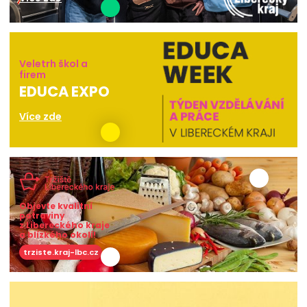
Veletrh škol a
firem
EDUCA EXPO
Více zde
Objevte kvalitní
potraviny
z Libereckého kraje
a blízkého okolí!
trziste.kraj-lbc.cz