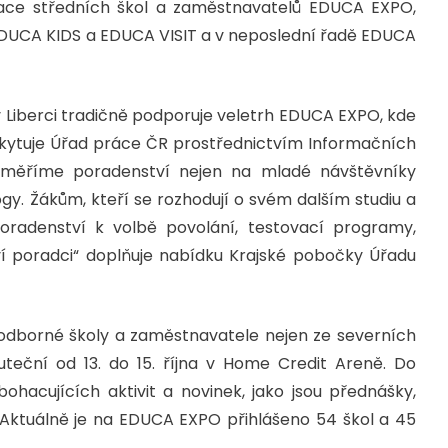
tace středních škol a zaměstnavatelů EDUCA EXPO,
UCA KIDS a EDUCA VISIT a v neposlední řadě EDUCA
 Liberci tradičně podporuje veletrh EDUCA EXPO, kde
skytuje Úřad práce ČR prostřednictvím Informačních
měříme poradenství nejen na mladé návštěvníky
y. Žákům, kteří se rozhodují o svém dalším studiu a
oradenství k volbě povolání, testovací programy,
í poradci“ doplňuje nabídku Krajské pobočky Úřadu
 odborné školy a zaměstnavatele nejen ze severních
teční od 13. do 15. října v Home Credit Areně. Do
hacujících aktivit a novinek, jako jsou přednášky,
 Aktuálně je na EDUCA EXPO přihlášeno 54 škol a 45