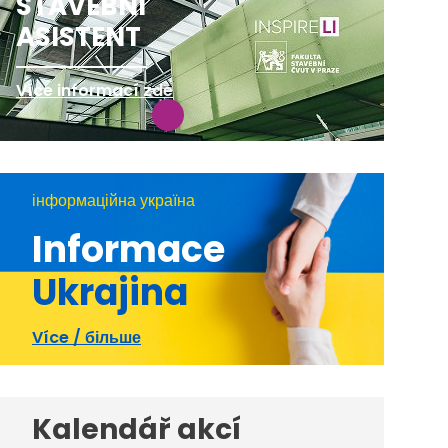
STAVEBNÍ
ASISTENT
Více informací zde
інформаційна україна
Informace
Ukrajina
Více / більше
Kalendář akcí