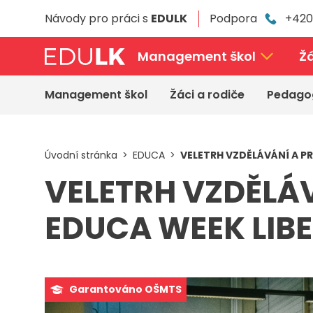
Přeskočit
Návody pro práci s
EDULK
Podpora
+420
k
hlavnímu
obsahu
Management škol
Žá
Management škol
Žáci a rodiče
Pedago
Úvodní stránka
EDUCA
VELETRH VZDĚLÁVÁNÍ A P
VELETRH VZDĚLÁV
EDUCA WEEK LIBE
Garantováno OŠMTS