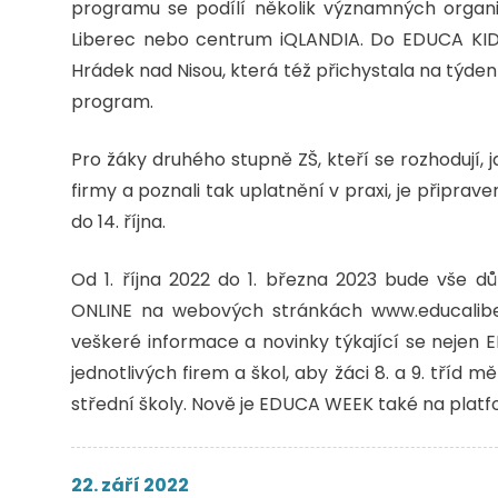
programu se podílí několik významných organiz
Liberec nebo centrum iQLANDIA. Do EDUCA KIDS 
Hrádek nad Nisou, která též přichystala na týde
program.
Pro žáky druhého stupně ZŠ, kteří se rozhodují, j
firmy a poznali tak uplatnění v praxi, je připra
do 14. října.
Od 1. října 2022 do 1. března 2023 bude vše d
ONLINE na webových stránkách www.educalibe
veškeré informace a novinky týkající se nejen 
jednotlivých firem a škol, aby žáci 8. a 9. tříd
střední školy. Nově je EDUCA WEEK také na platf
22. září 2022