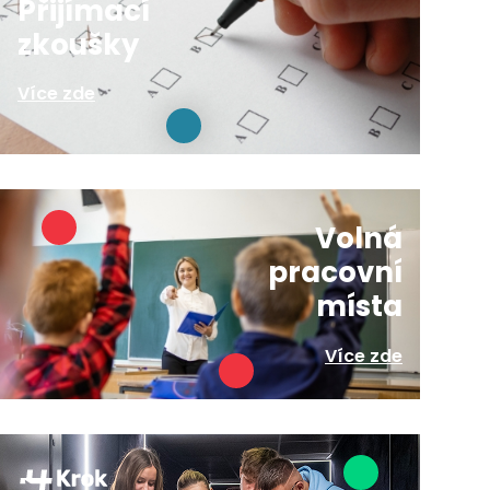
Přijímací
zkoušky
Více zde
Volná
pracovní
místa
Více zde