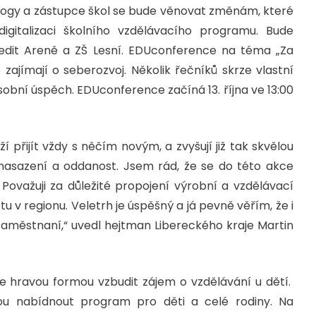
ogy a zástupce škol se bude věnovat změnám, které
digitalizaci školního vzdělávacího programu. Bude
redit Areně a ZŠ Lesní. EDUconference na téma „Za
zajímají o seberozvoj. Několik řečníků skrze vlastní
obní úspěch. EDUconference začíná 13. října ve 13:00
přijít vždy s něčím novým, a zvyšují již tak skvělou
í nasazení a oddanost. Jsem rád, že se do této akce
Považuji za důležité propojení výrobní a vzdělávací
tu v regionu. Veletrh je úspěšný a já pevně věřím, že i
zaměstnaní,“ uvedl hejtman Libereckého kraje Martin
e hravou formou vzbudit zájem o vzdělávání u dětí.
ou nabídnout program pro děti a celé rodiny. Na