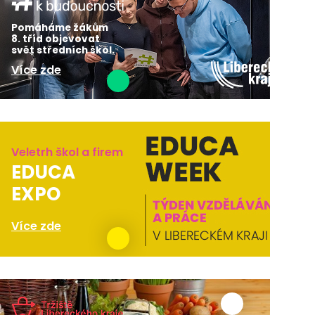
Pomáháme žákům
8. tříd objevovat
svět středních škol.
Více zde
Veletrh škol a firem
EDUCA
EXPO
Více zde