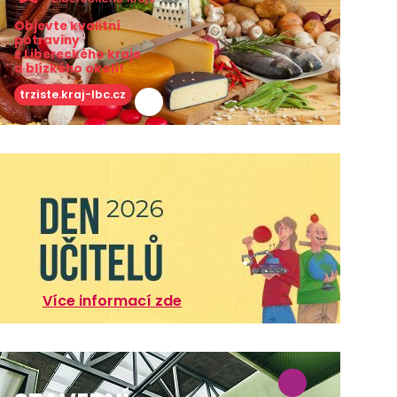
Objevte kvalitní
potraviny
z Libereckého kraje
a blízkého okolí!
trziste.kraj-lbc.cz
Více informací zde