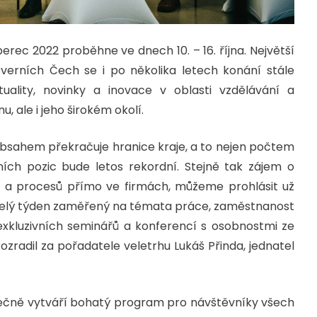
iberec 2022 proběhne ve dnech 10. – 16. října. Největší
everních Čech se i po několika letech konání stále
tuality, novinky a inovace v oblasti vzdělávání a
, ale i jeho širokém okolí.
bsahem překračuje hranice kraje, a to nejen počtem
ích pozic bude letos rekordní. Stejně tak zájem o
c a procesů přímo ve firmách, můžeme prohlásit už
 celý týden zaměřený na témata práce, zaměstnanost
 exkluzivních seminářů a konferencí s osobnostmi ze
ozradil za pořadatele veletrhu Lukáš Přinda, jednatel
olečně vytváří bohatý program pro návštěvníky všech