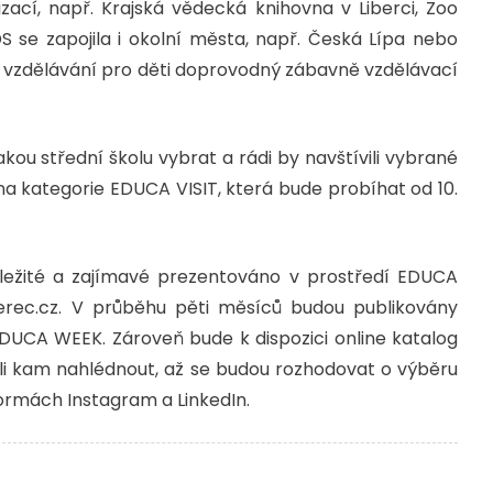
ací, např. Krajská vědecká knihovna v Liberci, Zoo
se zapojila i okolní města, např. Česká Lípa nebo
n vzdělávání pro děti doprovodný zábavně vzdělávací
akou střední školu vybrat a rádi by navštívili vybrané
vena kategorie EDUCA VISIT, která bude probíhat od 10.
ůležité a zajímavé prezentováno v prostředí EDUCA
rec.cz. V průběhu pěti měsíců budou publikovány
EDUCA WEEK. Zároveň bude k dispozici online katalog
 měli kam nahlédnout, až se budou rozhodovat o výběru
ormách Instagram a LinkedIn.