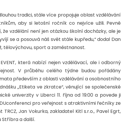
dlouhou tradici, stále více propojuje oblast vzdělávání
kům, aby si letošní ročník co nejvíce užili. Pevně
, že vzdělání není jen otázkou školní docházky, ale je
vyvíjí se a posouvá náš svět stále kupředu,“ dodal Dan
, tělovýchovu, sport a zaměstnanost.
EVENT, která nabízí nejen vzdělávací, ale i odborný
řejnost. V průběhu celého týdne budou pořádány
mata především z oblasti vzdělávání a osobnostního
nášku „Etiketa ve zkratce“, věnující se společenské
é univerzity v Liberci 11. října od 19:00 a povede ji
DUconferenci pro veřejnost s atraktivními řečníky ze
 TRCZ, Jan Vokurka, zakladatel Kitl s.r.o., Pavel Egrt,
Stříbra a další.