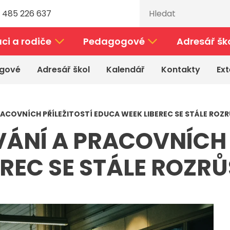
 485 226 637
ci a rodiče
Pedagogové
Adresář šk
gové
Adresář škol
Kalendář
Kontakty
Ext
RACOVNÍCH PŘÍLEŽITOSTÍ EDUCA WEEK LIBEREC SE STÁLE ROZ
ÁNÍ A PRACOVNÍCH 
REC SE STÁLE ROZR