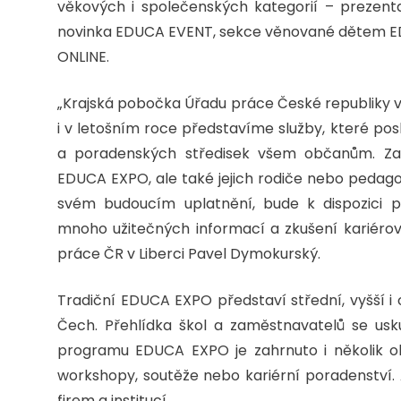
věkových i společenských kategorií – prezen
novinka EDUCA EVENT, sekce věnované dětem ED
ONLINE.
„Krajská pobočka Úřadu práce České republiky v
i v letošním roce představíme služby, které po
a poradenských středisek všem občanům. Za
EDUCA EXPO, ale také jejich rodiče nebo pedagog
svém budoucím uplatnění, bude k dispozici p
mnoho užitečných informací a zkušení kariérov
práce ČR v Liberci Pavel Dymokurský.
Tradiční EDUCA EXPO představí střední, vyšší i
Čech. Přehlídka škol a zaměstnavatelů se usku
programu EDUCA EXPO je zahrnuto i několik obo
workshopy, soutěže nebo kariérní poradenství.
firem a institucí.