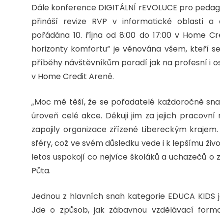
Dále konference DIGITÁLNÍ rEVOLUCE pro pedag
přináší revize RVP v informatické oblasti a 
pořádána 10. října od 8:00 do 17:00 v Home C
horizonty komfortu“ je věnována všem, kteří se 
příběhy návštěvníkům poradí jak na profesní i os
v Home Credit Areně.
„Moc mě těší, že se pořadatelé každoročně snaží 
úroveň celé akce. Děkuji jim za jejich pracovn
zapojily organizace zřízené Libereckým krajem. 
sféry, což ve svém důsledku vede i k lepšímu živo
letos uspokojí co nejvíce školáků a uchazečů o 
Půta.
Jednou z hlavních snah kategorie EDUCA KIDS j
Jde o způsob, jak zábavnou vzdělávací form