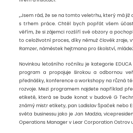
„Jsem rád, že se na tomto veletrhu, který má již 
s trhem práce. Chtěl bych popřát všem účastní
věřím, že si zájemci rozšíří své obzory a pochopí
to celoživotní proces, díky němuž člověk zraje, 
Ramzer, náměstek hejtmana pro školství, mládež
Novinkou letošního ročníku je kategorie EDUCA 
program a propojuje širokou a odbornou ve
přednášky, konference a workshopy na různá té
rozvoje. Mezi programem najdete například před
etiketě, která se bude konat v budově G Technick
známý mistr etikety, pan Ladislav Špaček nebo E
světa businessu jako je Jan Madzia, vicepresident
Operations Manager v Lear Corporation Ostrov u 