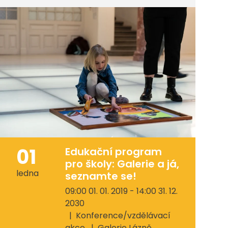
01
Edukační program
pro školy: Galerie a já,
ledna
seznamte se!
09:00 01. 01. 2019 - 14:00 31. 12.
2030
Konference/vzdělávací
akce
Galerie Lázně