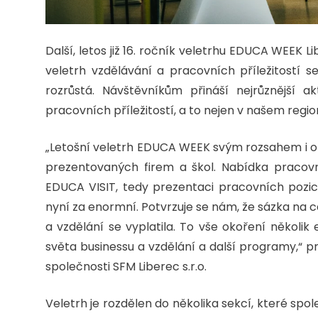
Další, letos již 16. ročník veletrhu EDUCA WEEK L
veletrh vzdělávání a pracovních příležitostí s
rozrůstá. Návštěvníkům přináší nejrůznější ak
pracovních příležitostí, a to nejen v našem regionu
„Letošní veletrh EDUCA WEEK svým rozsahem i o
prezentovaných firem a škol. Nabídka pracovn
EDUCA VISIT, tedy prezentaci pracovních pozi
nyní za enormní. Potvrzuje se nám, že sázka na
a vzdělání se vyplatila. To vše okoření několik
světa businessu a vzdělání a další programy,“ pr
společnosti SFM Liberec s.r.o.
Veletrh je rozdělen do několika sekcí, které sp