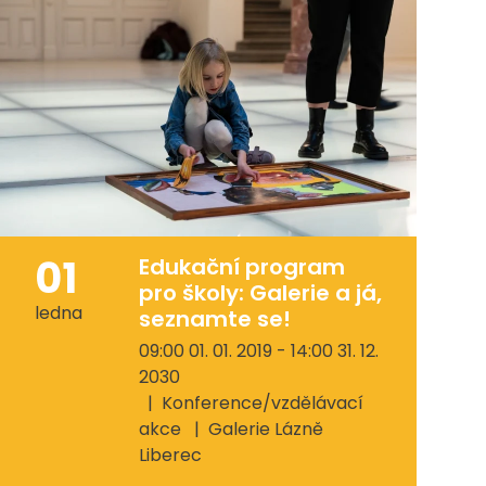
01
Edukační program
pro školy: Galerie a já,
ledna
seznamte se!
09:00 01. 01. 2019 - 14:00 31. 12.
2030
Konference/vzdělávací
akce
Galerie Lázně
Liberec