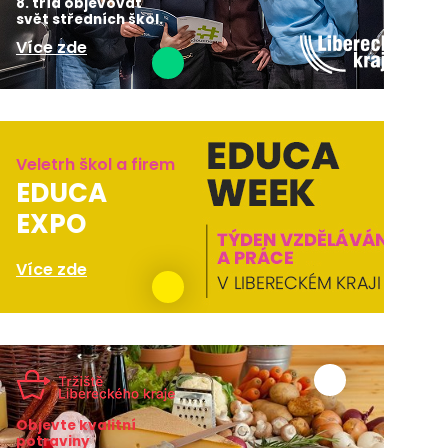
8. tříd objevovat
svět středních škol.
Více zde
Veletrh škol a firem
EDUCA
EXPO
Více zde
Objevte kvalitní
potraviny