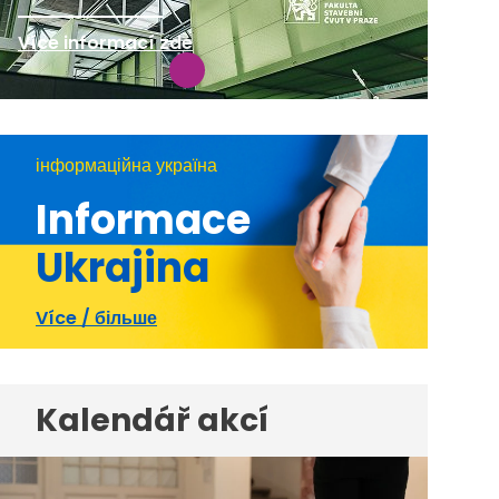
Více informací zde
інформаційна україна
Informace
Ukrajina
Více / більше
Kalendář akcí