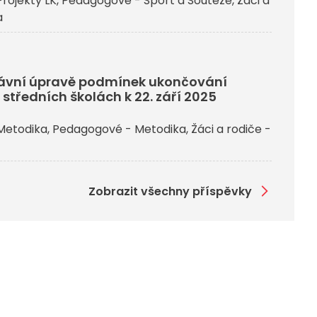
rojekty LK
Pedagogové - Sport a Soutěže
Žáci a
a
rávní úpravě podmínek ukončování
 středních školách k 22. září 2025
Metodika
Pedagogové - Metodika
Žáci a rodiče -
Zobrazit všechny příspěvky