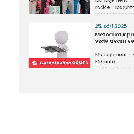
Management - P
rodiče - Maturit
25. září 2025
Metodika k p
vzdělávání ve
Management - 
Maturita
Garantováno OŠMTS