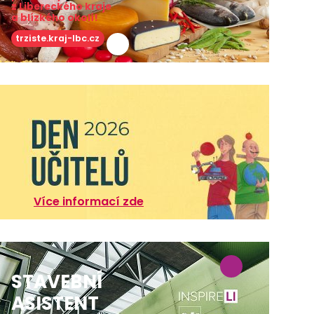
z Libereckého kraje
a blízkého okolí!
trziste.kraj-lbc.cz
Více informací zde
STAVEBNÍ
ASISTENT