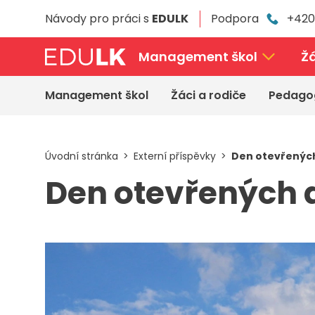
Přeskočit
Návody pro práci s
EDULK
Podpora
+420
k
hlavnímu
obsahu
Management škol
Žá
Management škol
Žáci a rodiče
Pedago
Úvodní stránka
Externí příspěvky
Den otevřených
Den otevřených 