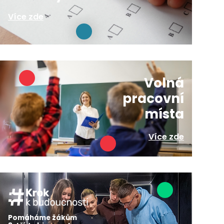
Více zde
Volná
pracovní
místa
Více zde
Pomáháme žákům