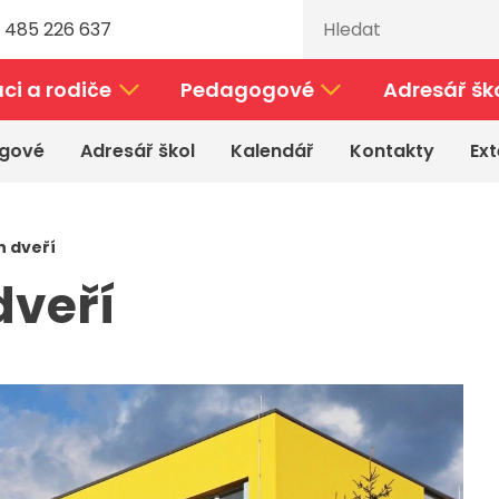
 485 226 637
ci a rodiče
Pedagogové
Adresář šk
gové
Adresář škol
Kalendář
Kontakty
Ext
 dveří
dveří