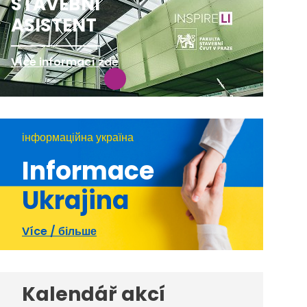
STAVEBNÍ
ASISTENT
Více informací zde
інформаційна україна
Informace
Ukrajina
Více / більше
Kalendář akcí