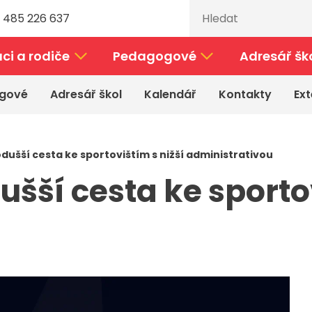
 485 226 637
ci a rodiče
Pedagogové
Adresář šk
gové
Adresář škol
Kalendář
Kontakty
Ext
dušší cesta ke sportovištím s nižší administrativou
šší cesta ke sportov