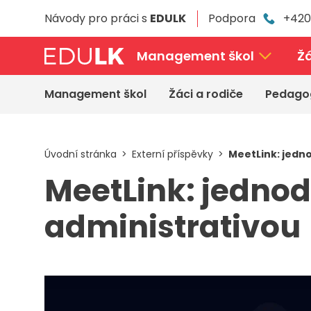
Přeskočit
Návody pro práci s
EDULK
Podpora
+420
k
hlavnímu
obsahu
Management škol
Žá
Management škol
Žáci a rodiče
Pedago
Úvodní stránka
Externí příspěvky
MeetLink: jedno
MeetLink: jednodu
administrativou