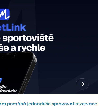
olám pomáhá jednoduše spravovat rezervace