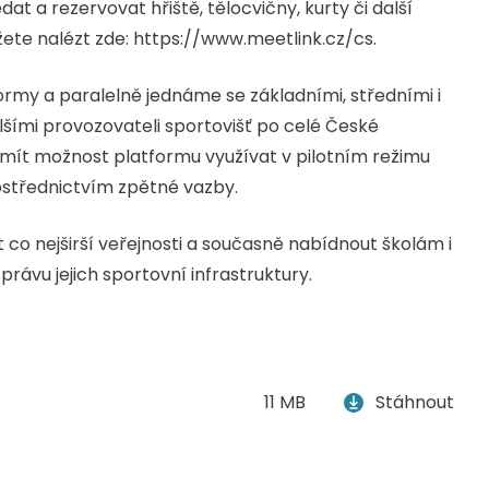
 a rezervovat hřiště, tělocvičny, kurty či další
ete nalézt zde: https://www.meetlink.cz/cs.
ormy a paralelně jednáme se základními, středními i
šími provozovateli sportovišť po celé České
u mít možnost platformu využívat v pilotním režimu
rostřednictvím zpětné vazby.
 co nejširší veřejnosti a současně nabídnout školám i
ávu jejich sportovní infrastruktury.
11 MB
Stáhnout