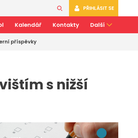
PŘIHLÁSIT SE
ol
Kalendář
Kontakty
Další
erní příspěvky
ištím s nižší