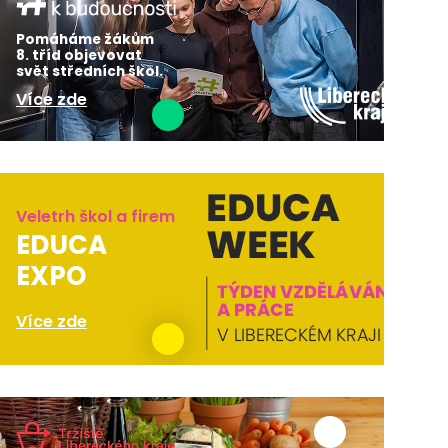
Pomáháme žákům
8. tříd objevovat
svět středních škol.
Více zde
Veletrh škol a firem
EDUCA
EXPO
Více zde