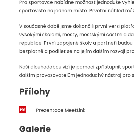
Pro sportovce nabídne možnost jednoduše vyhledat
sportoviště na jednom místě. Prvotní náhled můž
V současné době jsme dokončili první verzi platf
vysokými školami, městy, městskými částmi a dal
republice. První zapojené školy a partneři budo
bezplatně a podílet se na jejím dalším rozvoji p
Naší dlouhodobou vizí je pomoci zpřístupnit sport
dalším provozovatelům jednoduchý nástroj pro spr
Přílohy
Prezentace MeetLink
Galerie