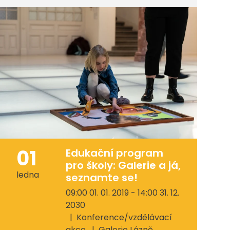
01
Edukační program
pro školy: Galerie a já,
ledna
seznamte se!
09:00 01. 01. 2019 - 14:00 31. 12.
2030
Konference/vzdělávací
akce
Galerie Lázně