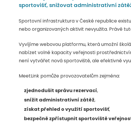
sportovišť, snižovat administrativní zátě
Sportovní infrastruktura v České republice exist
nebo organizovaných aktivit nevyužita. Právě tuto
Vyvíjíme webovou platformu, která umožní školá
nabízet volné kapacity veřejnosti prostřednict
není vytvářet nová sportoviště, ale efektivně využít
MeetLink pomůže provozovatelům zejména:
zjednodušit správu rezervací
,
snížit administrativní zátěž
,
získat přehled o využití sportovišť
,
bezpečně zpřístupnit sportoviště veřejnos