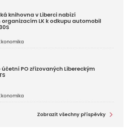
ká knihovna v Liberci nabízí
 organizacím LK k odkupu automobil
330S
Ekonomika
 účetní PO zřizovaných Libereckým
TS
Ekonomika
Zobrazit všechny příspěvky