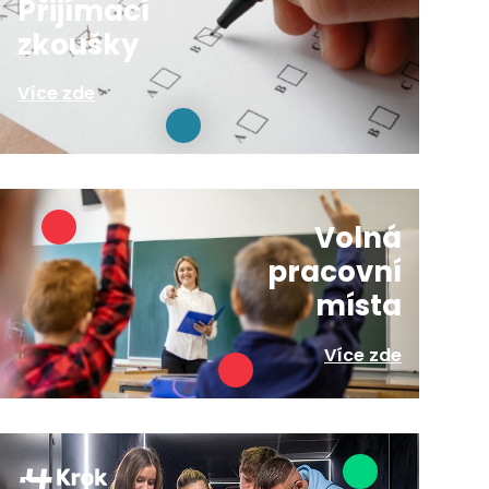
Přijímací
zkoušky
Více zde
Volná
pracovní
místa
Více zde