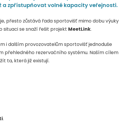
ž a zpřístupňovat volné kapacity veřejnosti.
uje, přesto zůstává řada sportovišť mimo dobu výuky
 situaci se snaží řešit projekt
MeetLink
.
m i dalším provozovatelům sportovišť jednoduše
vím přehledného rezervačního systému. Naším cílem
 ta, která již existují.
ti
.