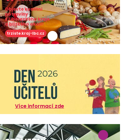
Objevte kvalitní
potraviny
z Libereckého kraje
a blízkého okolí!
trziste.kraj-lbc.cz
Více informací zde