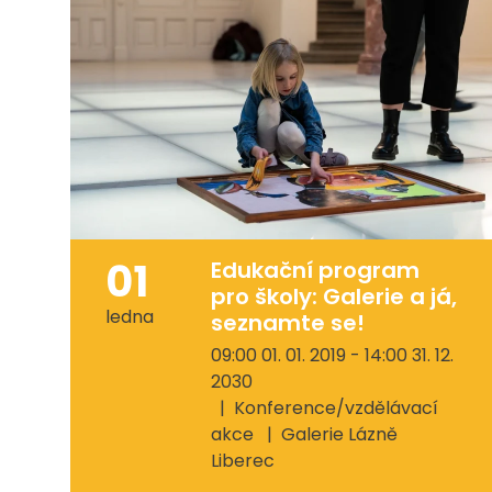
01
Edukační program
pro školy: Galerie a já,
ledna
seznamte se!
09:00 01. 01. 2019 - 14:00 31. 12.
2030
Konference/vzdělávací
akce
Galerie Lázně
Liberec