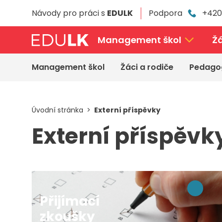
Přeskočit
Návody pro práci s
EDULK
Podpora
+420
k
hlavnímu
obsahu
Management škol
Žá
Management škol
Žáci a rodiče
Pedago
Úvodní stránka
Externí příspěvky
Externí příspěvk
Přijímací
zkoušky