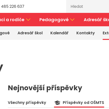
 485 226 637
ci a rodiče
Pedagogové
Adresář šk
gové
Adresář škol
Kalendář
Kontakty
Ext
y
Nejnovější příspěvky
Všechny příspěvky
Příspěvky od OŠMTS