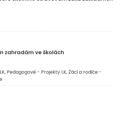
ím zahradám ve školách
LK
Pedagogové - Projekty LK
Žáci a rodiče -
če