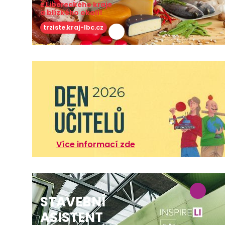
z Libereckého kraje
a blízkého okolí!
trziste.kraj-lbc.cz
Více informací zde
STAVEBNÍ
ASISTENT