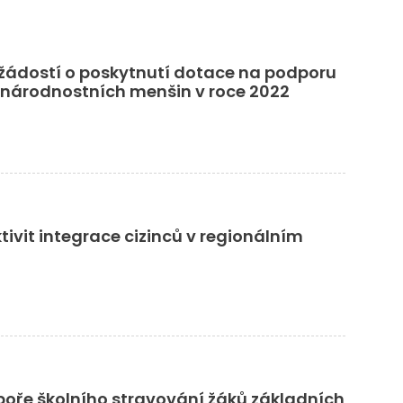
žádostí o poskytnutí dotace na podporu
t národnostních menšin v roce 2022
ivit integrace cizinců v regionálním
poře školního stravování žáků základních