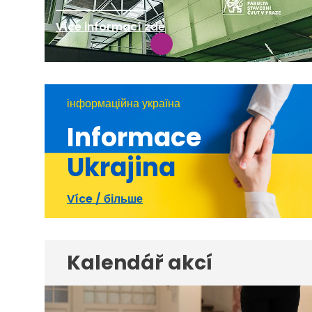
Více informací zde
інформаційна україна
Informace
Ukrajina
Více / більше
Kalendář akcí