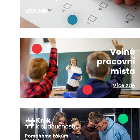
Více zde
Volná
pracovní
místa
Více zde
Pomáháme žákům