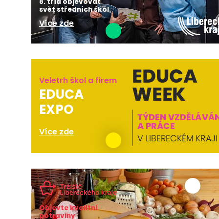
8. tříd objevovat
svět středních škol.
Více zde
Veletrh škol a firem
EDUCA
EXPO
Více zde
Objevte kvalitní
potraviny