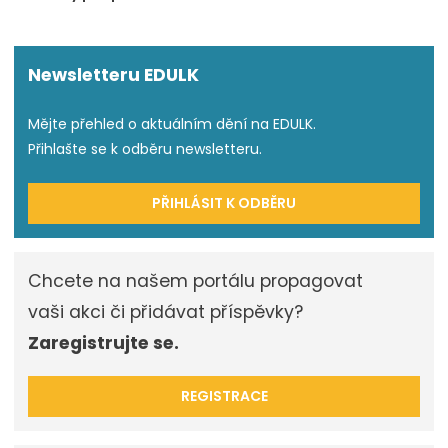
Newsletteru EDULK
Mějte přehled o aktuálním dění na EDULK.
Přihlašte se k odběru newsletteru.
PŘIHLÁSIT K ODBĚRU
Chcete na našem portálu propagovat
vaši akci či přidávat příspěvky?
Zaregistrujte se.
REGISTRACE