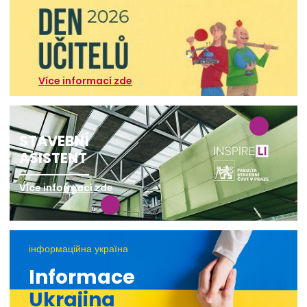
Více informací zde
STAVEBNÍ
ASISTENT
Více informací zde
інформаційна україна
Informace
Ukrajina