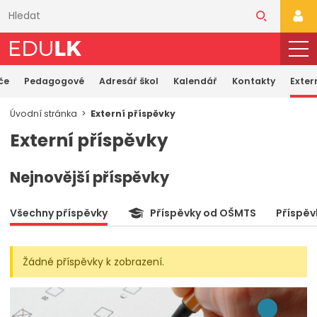
Přeskočit
k
PŘI
hlavnímu
obsahu
če
Pedagogové
Adresář škol
Kalendář
Kontakty
Exter
Úvodní stránka
Externí příspěvky
Externí příspěvky
Nejnovější příspěvky
Všechny příspěvky
Příspěvky od OŠMTS
Příspěv
Žádné příspěvky k zobrazení.