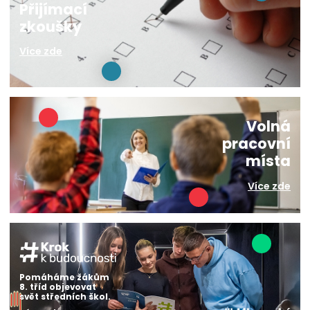
Přijímací
zkoušky
Více zde
Volná
pracovní
místa
Více zde
Pomáháme žákům
8. tříd objevovat
svět středních škol.