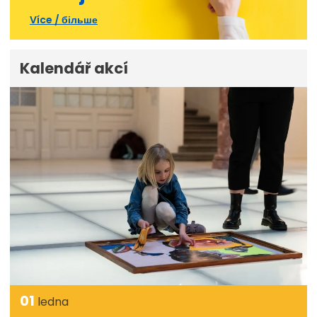
Více / більше
Kalendář akcí
01
ledna