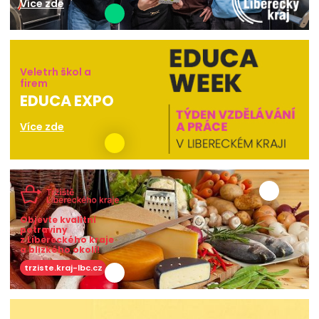
Více zde
Veletrh škol a
firem
EDUCA EXPO
Více zde
Objevte kvalitní
potraviny
z Libereckého kraje
a blízkého okolí!
trziste.kraj-lbc.cz