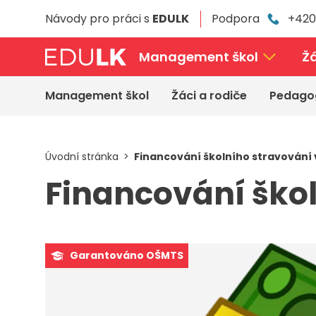
Přeskočit
Návody pro práci s
EDULK
Podpora
+420
k
hlavnímu
obsahu
Management škol
Žá
Management škol
Žáci a rodiče
Pedago
Úvodní stránka
Financování školního stravování 
Financování škol
Garantováno OŠMTS