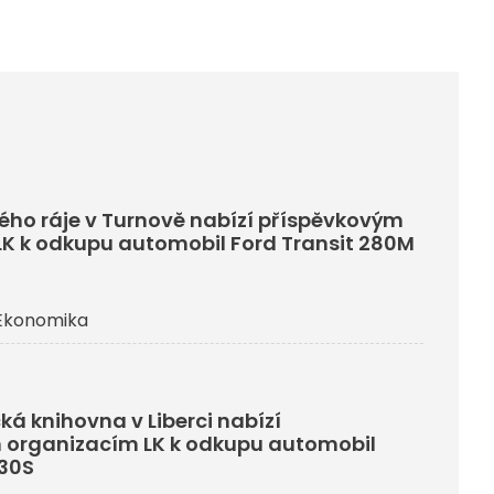
ho ráje v Turnově nabízí příspěvkovým
K k odkupu automobil Ford Transit 280M
Ekonomika
ká knihovna v Liberci nabízí
 organizacím LK k odkupu automobil
330S