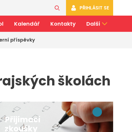
PŘIHLÁSIT SE
ol
Kalendář
Kontakty
Další
erní příspěvky
krajských školách
Přijímací
zkoušky