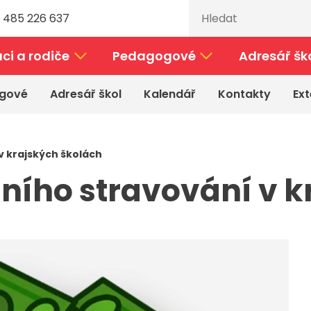
 485 226 637
ci a rodiče
Pedagogové
Adresář šk
gové
Adresář škol
Kalendář
Kontakty
Ext
v krajských školách
ního stravování v 