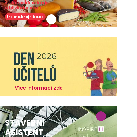
z Libereckého kraje
a blízkého okolí!
trziste.kraj-lbc.cz
Více informací zde
STAVEBNÍ
ASISTENT