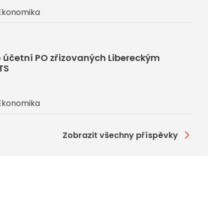
Ekonomika
 účetní PO zřizovaných Libereckým
TS
Ekonomika
Zobrazit všechny příspěvky