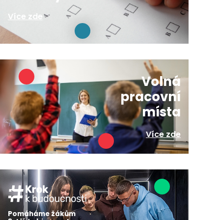
Více zde
Volná
pracovní
místa
Více zde
Pomáháme žákům