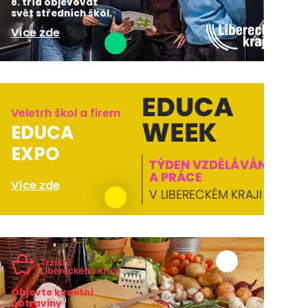
8. tříd objevovat
svět středních škol.
Více zde
Veletrh škol a firem
EDUCA
EXPO
Více zde
Objevte kvalitní
potraviny