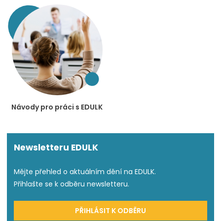
Návody pro práci s EDULK
Newsletteru EDULK
Mějte přehled o aktuálním dění na EDULK.
Přihlašte se k odběru newsletteru.
PŘIHLÁSIT K ODBĚRU