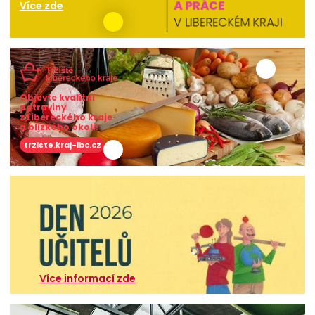
Více zde
Objevte kvalitní
potraviny
z Libereckého kraje
a blízkého okolí!
trziste.kraj-lbc.cz
Více informací zde