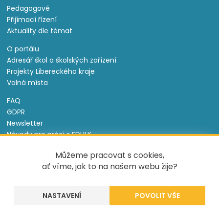
Pedagogové
Přijímací řízení
Aktuality dle témat
O portálu
Adresář škol a školských zařízení
Projekty Libereckého kraje
Volná místa
FAQ
GDPR
Newsletter
Návody pro práci s EDULK
Prohlášení o přístupnosti
Můžeme pracovat s cookies,
Nastavení cookies
ať víme, jak to na našem webu žije?
Informace o souborech cookie
NASTAVENÍ
Tento projekt je spolufinancován Evropským sociálním
fondem a státním rozpočtem České republiky.