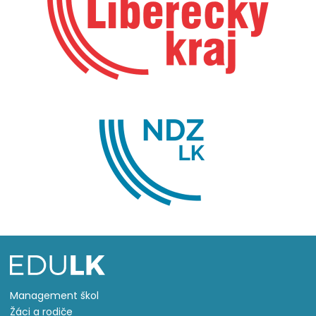
Management škol
Žáci a rodiče