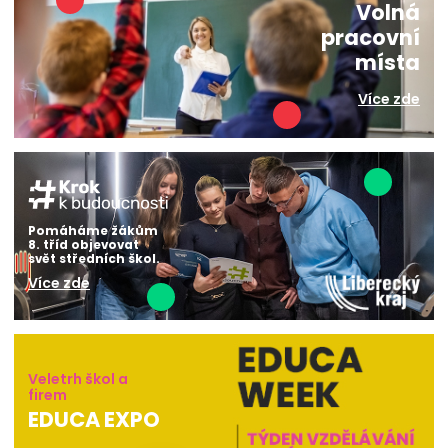
Volná
pracovní
místa
Více zde
Pomáháme žákům
8. tříd objevovat
svět středních škol.
Více zde
Veletrh škol a
firem
EDUCA EXPO