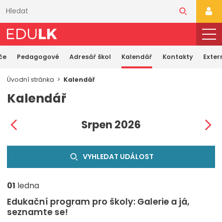
Přeskočit
k
PŘI
hlavnímu
obsahu
če
Pedagogové
Adresář škol
Kalendář
Kontakty
Exter
Úvodní stránka
Kalendář
Kalendář
Srpen 2026
VYHLEDAT UDÁLOST
01
ledna
Edukační program pro školy: Galerie a já,
seznamte se!