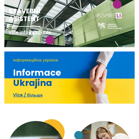
STAVEBNÍ
ASISTENT
Více informací zde
інформаційна україна
Informace
Ukrajina
Více / більше