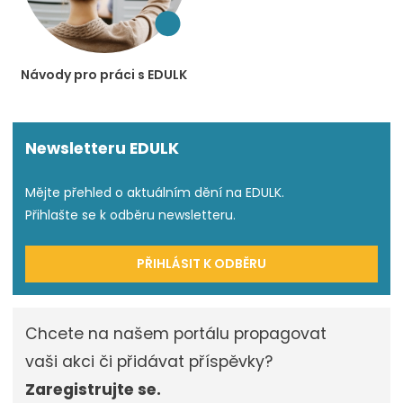
Návody pro práci s EDULK
Newsletteru EDULK
Mějte přehled o aktuálním dění na EDULK.
Přihlašte se k odběru newsletteru.
PŘIHLÁSIT K ODBĚRU
Chcete na našem portálu propagovat
vaši akci či přidávat příspěvky?
Zaregistrujte se.