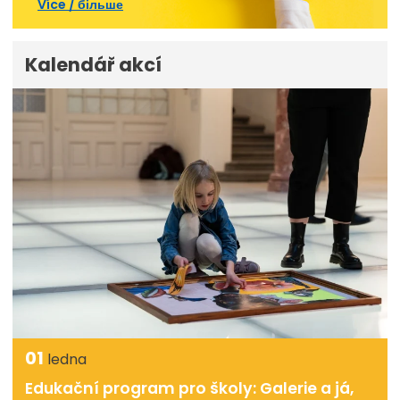
Více / більше
Kalendář akcí
01
ledna
Edukační program pro školy: Galerie a já,