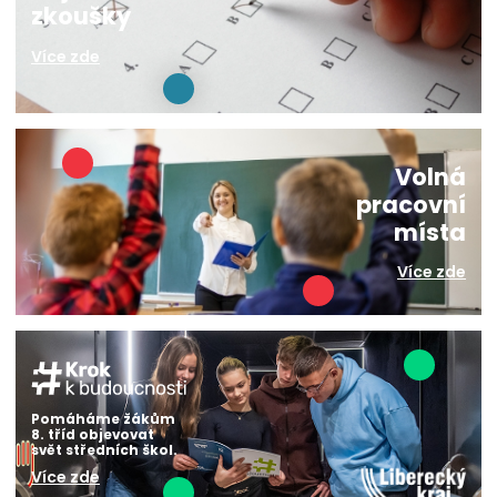
zkoušky
Více zde
Volná
pracovní
místa
Více zde
Pomáháme žákům
8. tříd objevovat
svět středních škol.
Více zde