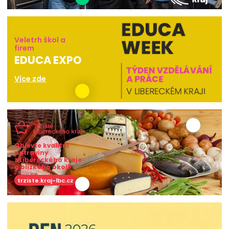
Veletrh škol a
firem
EDUCA EXPO
Více zde
Objevte kvalitní
potraviny
z Libereckého kraje
a blízkého okolí!
trziste.kraj-lbc.cz