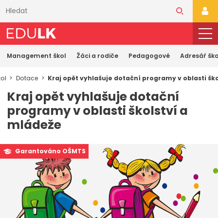
Přeskočit
k
PŘI
hlavnímu
obsahu
Management škol
Žáci a rodiče
Pedagogové
Adresář ško
ol
Dotace
Kraj opět vyhlašuje dotační programy v oblasti šk
Kraj opět vyhlašuje dotační
programy v oblasti školství a
mládeže
Garantováno OŠMTS