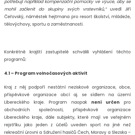
potřebují například kompenzační pomůcky ve výuce, aby se
mohli začlenit do skupiny svých vrstevníků,“
uvedl Jiří
Čeřovský, náměstek hejtmana pro resort školství, mládeže,
tělovýchovy, sportu a zaměstnanosti.
Konkrétně krajští zastupitelé schválili vyhlášení těchto
programů:
4.1 – Program volnočasových aktivit
Kraj z něj podpoří nestátní neziskové organizace, obce,
příspěvkové organizace obcí aj. se sídlem na území
Libereckého kraje. Program naopak
není určen
pro
obchodních společnosti, příspěvkové organizace
Libereckého kraje, dále subjekty, které mají ve veřejném
rejstříku jako jeden z účelů uveden sport na jiné než
rekreační úrovni a Sdružení hasičů Čech, Moravy a Slezska –