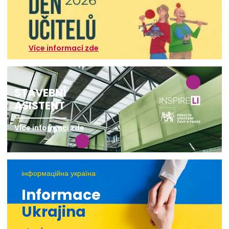
Více informací zde
STAVEBNÍ
ASISTENT
Více informací zde
інформаційна україна
Informace
Ukrajina