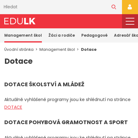
Přeskočit
k
PŘI
hlavnímu
obsahu
Management škol
Žáci a rodiče
Pedagogové
Adresář ško
Úvodní stránka
Management škol
Dotace
Dotace
DOTACE ŠKOLSTVÍ A MLÁDEŽ
Aktuálně vyhlášené programy jsou ke shlédnutí na stránce
DOTACE
DOTACE POHYBOVÁ GRAMOTNOST A SPORT
Aktuálně vyhlášené programy jsou ke shlédnutí na stránce