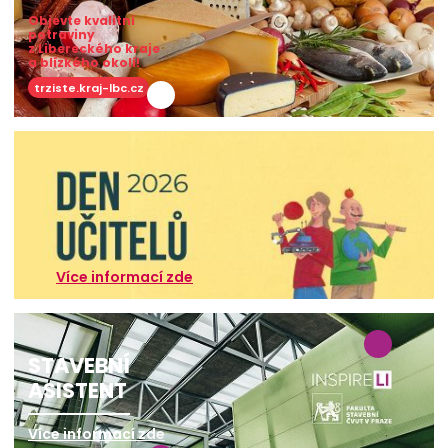
Objevte kvalitní
potraviny
z Libereckého kraje
a blízkého okolí!
trziste.kraj-lbc.cz
Více informací zde
STAVEBNÍ
ASISTENT
Více informací zde