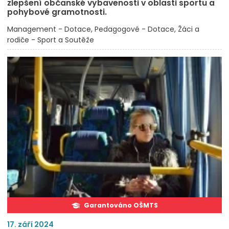
zlepšení občanské vybavenosti v oblasti sportu a
pohybové gramotnosti.
Management - Dotace
Pedagogové - Dotace
Žáci a
rodiče - Sport a Soutěže
Garantováno OŠMTS
17. září 2024