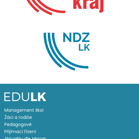
Management škol
Žáci a rodiče
Pedagogové
Přijímací řízení
Aktuality dle témat