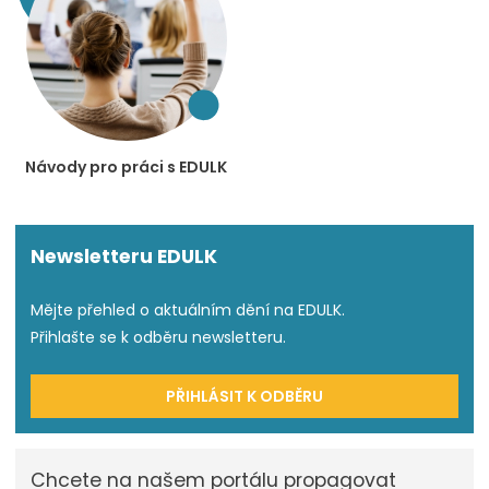
Návody pro práci s EDULK
Newsletteru EDULK
Mějte přehled o aktuálním dění na EDULK.
Přihlašte se k odběru newsletteru.
PŘIHLÁSIT K ODBĚRU
Chcete na našem portálu propagovat