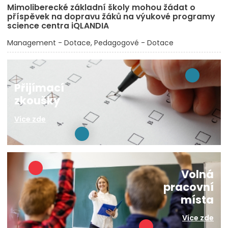
Mimoliberecké základní školy mohou žádat o
příspěvek na dopravu žáků na výukové programy
science centra iQLANDIA
Management - Dotace
Pedagogové - Dotace
Přijímací
zkoušky
Více zde
Volná
pracovní
místa
Více zde