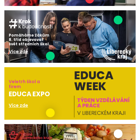
Pomáháme žákům
8. tříd objevovat
svět středních škol.
Více zde
Veletrh škol a
firem
EDUCA EXPO
Více zde