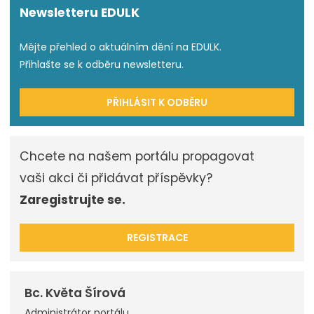
Newsletteru EDULK
Mějte přehled o aktuálním dění na EDULK.
Přihlašte se k odběru newsletteru.
PŘIHLÁSIT K ODBĚRU
Chcete na našem portálu propagovat
vaši akci či přidávat příspěvky?
Zaregistrujte se.
REGISTRACE
Bc. Květa Šírová
Administrátor portálu