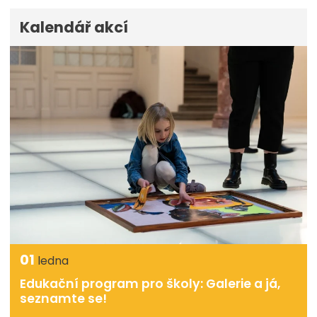
Kalendář akcí
01
ledna
Edukační program pro školy: Galerie a já,
seznamte se!