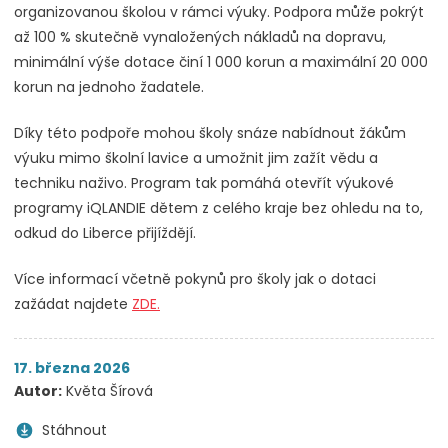
organizovanou školou v rámci výuky. Podpora může pokrýt
až 100 % skutečně vynaložených nákladů na dopravu,
minimální výše dotace činí 1 000 korun a maximální 20 000
korun na jednoho žadatele.
Díky této podpoře mohou školy snáze nabídnout žákům
výuku mimo školní lavice a umožnit jim zažít vědu a
techniku naživo. Program tak pomáhá otevřít výukové
programy iQLANDIE dětem z celého kraje bez ohledu na to,
odkud do Liberce přijíždějí.
Více informací včetně pokynů pro školy jak o dotaci
zažádat najdete
ZDE.
17. března 2026
Autor:
Květa Šírová
Stáhnout