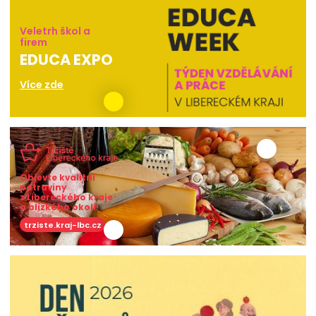
Veletrh škol a
firem
EDUCA EXPO
Více zde
Objevte kvalitní
potraviny
z Libereckého kraje
a blízkého okolí!
trziste.kraj-lbc.cz