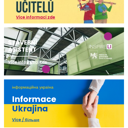
Více informací zde
STAVEBNÍ
ASISTENT
Více informací zde
інформаційна україна
Informace
Ukrajina
Více / більше