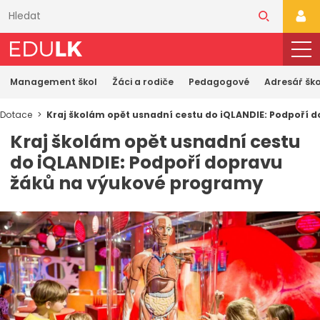
Přeskočit
k
PŘI
hlavnímu
obsahu
Management škol
Žáci a rodiče
Pedagogové
Adresář ško
Dotace
Kraj školám opět usnadní cestu do iQLANDIE: Podpoří
Kraj školám opět usnadní cestu
do iQLANDIE: Podpoří dopravu
žáků na výukové programy