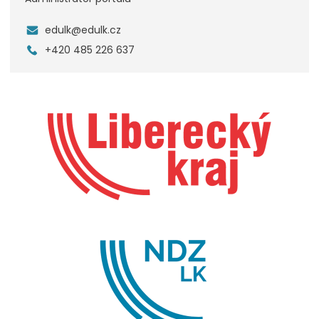
edulk@edulk.cz
+420 485 226 637