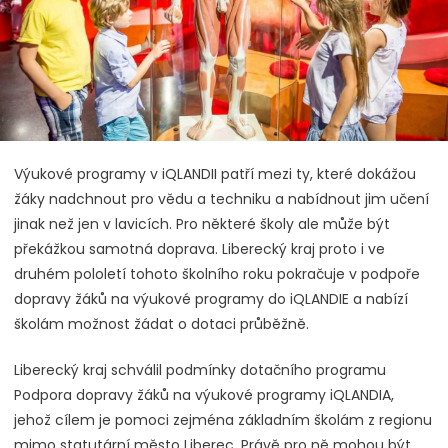
Výukové programy v iQLANDII patří mezi ty, které dokážou
žáky nadchnout pro vědu a techniku a nabídnout jim učení
jinak než jen v lavicích. Pro některé školy ale může být
překážkou samotná doprava. Liberecký kraj proto i ve
druhém pololetí tohoto školního roku pokračuje v podpoře
dopravy žáků na výukové programy do iQLANDIE a nabízí
školám možnost žádat o dotaci průběžně.
Liberecký kraj schválil podmínky dotačního programu
Podpora dopravy žáků na výukové programy iQLANDIA,
jehož cílem je pomoci zejména základním školám z regionu
mimo statutární město Liberec. Právě pro ně mohou být