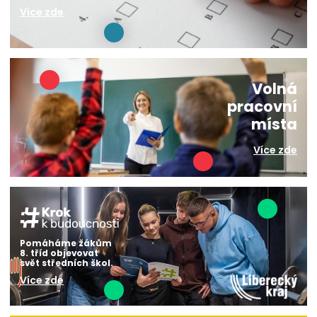
Více zde
Volná
pracovní
místa
Více zde
Pomáháme žákům
8. tříd objevovat
svět středních škol.
Více zde