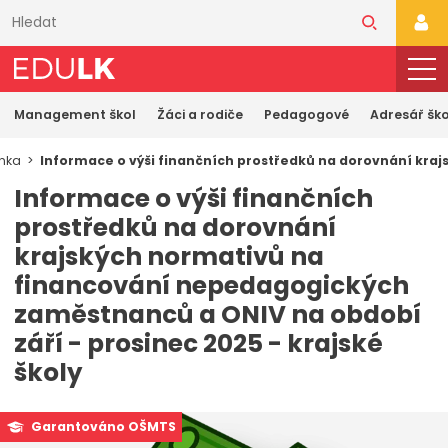
Přeskočit
k
PŘI
hlavnímu
obsahu
Management škol
Žáci a rodiče
Pedagogové
Adresář ško
ánka
Informace o výši finančních prostředků na dorovnání kraj
Informace o výši finančních
prostředků na dorovnání
krajských normativů na
financování nepedagogických
zaměstnanců a ONIV na období
září - prosinec 2025 - krajské
školy
Garantováno OŠMTS