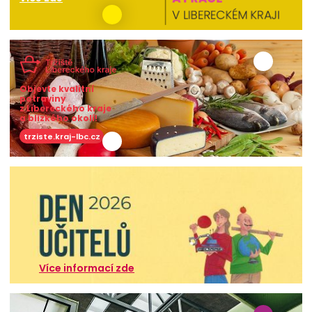
Objevte kvalitní
potraviny
z Libereckého kraje
a blízkého okolí!
trziste.kraj-lbc.cz
Více informací zde