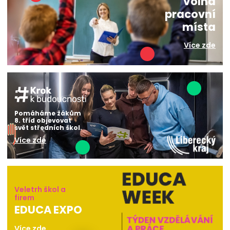
Volná
pracovní
místa
Více zde
Pomáháme žákům
8. tříd objevovat
svět středních škol.
Více zde
Veletrh škol a
firem
EDUCA EXPO
Více zde