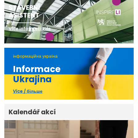
STAVEBNÍ
ASISTENT
Více informací zde
інформаційна україна
Informace
Ukrajina
Více / більше
Kalendář akcí