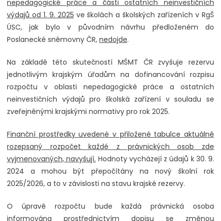
nepedagogické práce a části ostatních neinvestičních
výdajů od 1. 9. 2025
ve školách a školských zařízeních v RgŠ
ÚSC, jak bylo v původním návrhu předloženém do
Poslanecké sněmovny ČR,
nedojde
.
Na základě této skutečností MŠMT ČR zvyšuje rezervu
jednotlivým krajským úřadům na dofinancování rozpisu
rozpočtu v oblasti nepedagogické práce a ostatních
neinvestičních výdajů pro školská zařízení v souladu se
zveřejněnými krajskými normativy pro rok 2025.
Finanční prostředky uvedené v přiložené tabulce aktuálně
rozepsaný rozpočet každé z právnických osob zde
vyjmenovaných, navyšují.
Hodnoty vycházejí z údajů k 30. 9.
2024 a mohou být přepočítány na nový školní rok
2025/2026, a to v závislosti na stavu krajské rezervy.
O úpravě rozpočtu bude každá právnická osoba
informována prostřednictvím dopisu se změnou