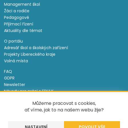
Management škol
Žáci a rodiče
Pedagogové
Přijímací řízení
Aktuality dle témat
O portálu
Adresář škol a školských zařízení
Projekty Libereckého kraje
Volná místa
FAQ
GDPR
Newsletter
Návody pro práci s EDULK
Prohlášení o přístupnosti
Můžeme pracovat s cookies,
Nastavení cookies
ať víme, jak to na našem webu žije?
Informace o souborech cookie
NASTAVENÍ
Tento projekt je spolufinancován Evropským sociálním