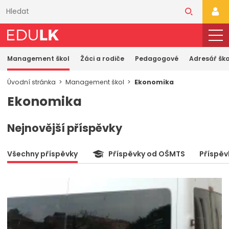
Přeskočit
k
PŘI
hlavnímu
obsahu
Management škol
Žáci a rodiče
Pedagogové
Adresář ško
Úvodní stránka
Management škol
Ekonomika
Ekonomika
Nejnovější příspěvky
Všechny příspěvky
Příspěvky od OŠMTS
Příspěv