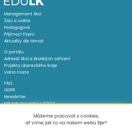
Management škol
Žáci a rodiče
Pedagogové
Přijímací řízení
Aktuality dle témat
O portálu
Adresář škol a školských zařízení
Projekty Libereckého kraje
Volná místa
FAQ
GDPR
Newsletter
Návody pro práci s EDULK
Prohlášení o přístupnosti
Můžeme pracovat s cookies,
Nastavení cookies
ať víme, jak to na našem webu žije?
Informace o souborech cookie