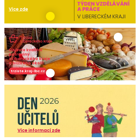
Více zde
Objevte kvalitní
potraviny
z Libereckého kraje
a blízkého okolí!
trziste.kraj-lbc.cz
Více informací zde