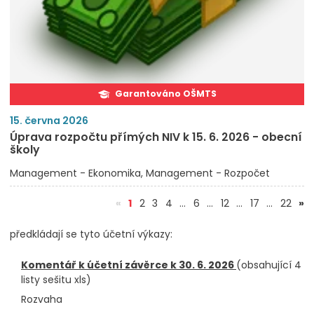
Garantováno OŠMTS
15. června 2026
Úprava rozpočtu přímých NIV k 15. 6. 2026 - obecní
školy
Management - Ekonomika
Management - Rozpočet
(aktuální)
«
1
2
3
4
…
6
…
12
…
17
…
22
»
předkládají se tyto účetní výkazy:
Komentář k účetní závěrce k 30. 6. 2026
(obsahující 4
listy sešitu xls)
Rozvaha