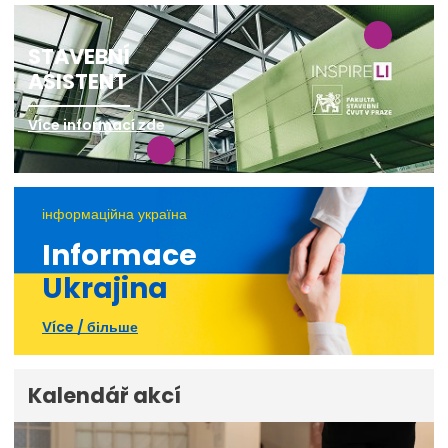
STAVEBNÍ
ASISTENT
Více informací zde
інформаційна україна
Informace
Ukrajina
Více / більше
Kalendář akcí