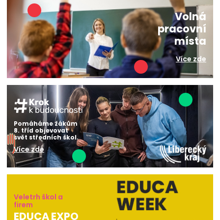
Volná
pracovní
místa
Více zde
Pomáháme žákům
8. tříd objevovat
svět středních škol.
Více zde
Veletrh škol a
firem
EDUCA EXPO