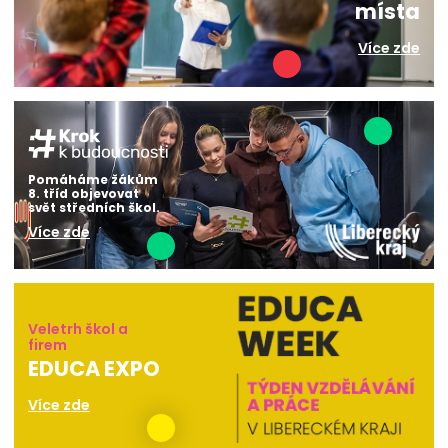
místa
Více zde
Pomáháme žákům
8. tříd objevovat
svět středních škol.
Více zde
Veletrh škol a
firem
EDUCA EXPO
Více zde