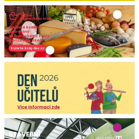
Objevte kvalitní
potraviny
z Libereckého kraje
a blízkého okolí!
trziste.kraj-lbc.cz
Více informací zde
STAVEBNÍ