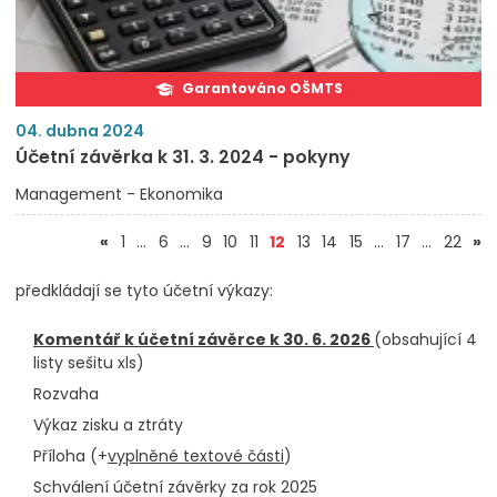
Garantováno OŠMTS
04. dubna 2024
Účetní závěrka k 31. 3. 2024 - pokyny
Management - Ekonomika
(aktuální)
«
1
…
6
…
9
10
11
12
13
14
15
…
17
…
22
»
předkládají se tyto účetní výkazy:
Komentář k účetní závěrce k 30. 6. 2026
(obsahující 4
listy sešitu xls)
Rozvaha
Výkaz zisku a ztráty
Příloha (+
vyplněné textové části
)
Schválení účetní závěrky za rok 2025