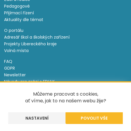
Pedagogové
Přijímací řízení
Aktuality dle témat
O portálu
Adresář škol a školských zařízení
Projekty Libereckého kraje
Volná místa
FAQ
GDPR
Newsletter
Návody pro práci s EDULK
Prohlášení o přístupnosti
Můžeme pracovat s cookies,
Nastavení cookies
ať víme, jak to na našem webu žije?
Informace o souborech cookie
NASTAVENÍ
Tento projekt je spolufinancován Evropským sociálním
fondem a státním rozpočtem České republiky.