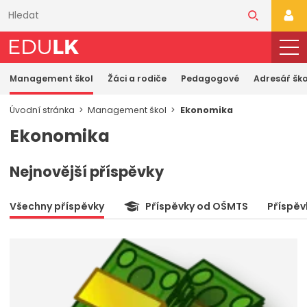
Přeskočit
k
PŘI
hlavnímu
obsahu
Management škol
Žáci a rodiče
Pedagogové
Adresář ško
Úvodní stránka
Management škol
Ekonomika
Ekonomika
Nejnovější příspěvky
Všechny příspěvky
Příspěvky od OŠMTS
Příspěv