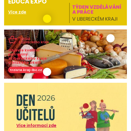
EDUCA EXPO
Více zde
Objevte kvalitní
potraviny
z Libereckého kraje
a blízkého okolí!
trziste.kraj-lbc.cz
Více informací zde