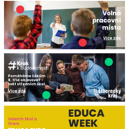
Volná
pracovní
místa
Více zde
Pomáháme žákům
8. tříd objevovat
svět středních škol.
Více zde
Veletrh škol a
firem