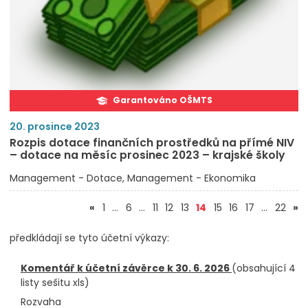
Garantováno OŠMTS
20. prosince 2023
Rozpis dotace finančních prostředků na přímé NIV
– dotace na měsíc prosinec 2023 – krajské školy
Management - Dotace
Management - Ekonomika
(aktuální)
«
1
…
6
…
11
12
13
14
15
16
17
…
22
»
předkládají se tyto účetní výkazy:
Komentář k účetní závěrce k 30. 6. 2026
(obsahující 4
listy sešitu xls)
Rozvaha