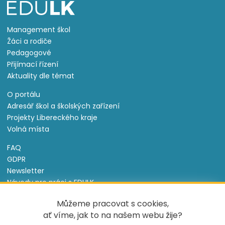
Management škol
Žáci a rodiče
Pedagogové
Přijímací řízení
Aktuality dle témat
O portálu
Adresář škol a školských zařízení
Projekty Libereckého kraje
Volná místa
FAQ
GDPR
Newsletter
Návody pro práci s EDULK
Prohlášení o přístupnosti
Můžeme pracovat s cookies,
Nastavení cookies
ať víme, jak to na našem webu žije?
Informace o souborech cookie