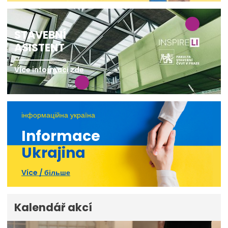
STAVEBNÍ
ASISTENT
Více informací zde
інформаційна україна
Informace
Ukrajina
Více / більше
Kalendář akcí