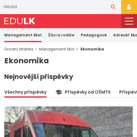
Přeskočit
k
PŘI
hlavnímu
obsahu
Management škol
Žáci a rodiče
Pedagogové
Adresář ško
Úvodní stránka
Management škol
Ekonomika
Ekonomika
Nejnovější příspěvky
Všechny příspěvky
Příspěvky od OŠMTS
Příspěv