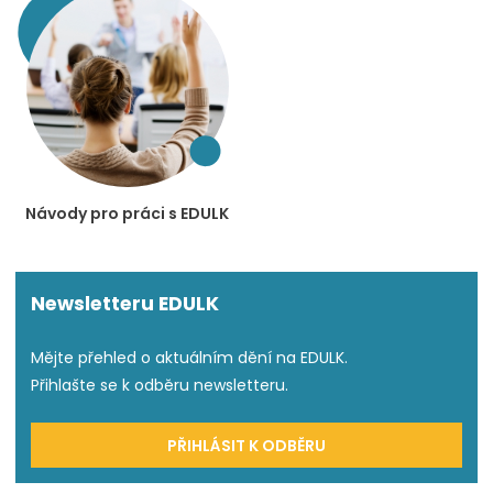
Návody pro práci s EDULK
Newsletteru EDULK
Mějte přehled o aktuálním dění na EDULK.
Přihlašte se k odběru newsletteru.
PŘIHLÁSIT K ODBĚRU