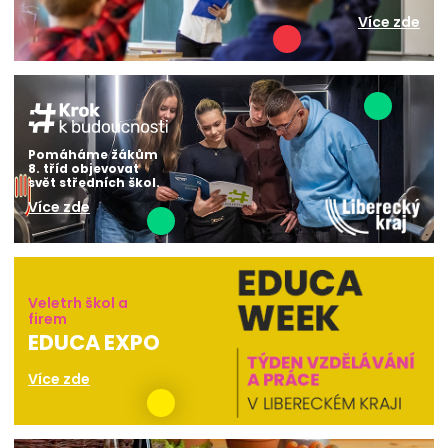
Více zde
Pomáháme žákům
8. tříd objevovat
svět středních škol.
Více zde
Veletrh škol a
firem
EDUCA EXPO
Více zde