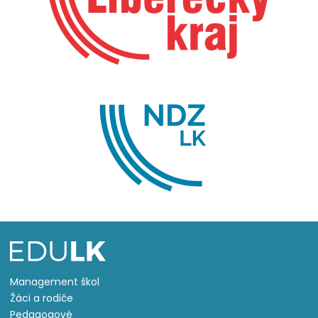
Management škol
Žáci a rodiče
Pedagogové