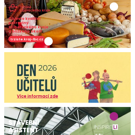
Objevte kvalitní
potraviny
z Libereckého kraje
a blízkého okolí!
trziste.kraj-lbc.cz
Více informací zde
STAVEBNÍ
ASISTENT