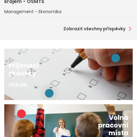
krajem - OŠMTS
Management - Ekonomika
Zobrazit všechny příspěvky
Přijímací
zkoušky
Více zde
Volná
pracovní
místa