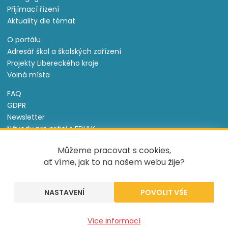
Přijímací řízení
Aktuality dle témat
O portálu
Adresář škol a školských zařízení
Projekty Libereckého kraje
Volná místa
FAQ
GDPR
Newsletter
Návody pro práci s EDULK
Prohlášení o přístupnosti
Můžeme pracovat s cookies,
Nastavení cookies
ať víme, jak to na našem webu žije?
Informace o souborech cookie
NASTAVENÍ
Tento projekt je spolufinancován Evropským sociálním
fondem a státním rozpočtem České republiky.
Více informací
Created by
UVM