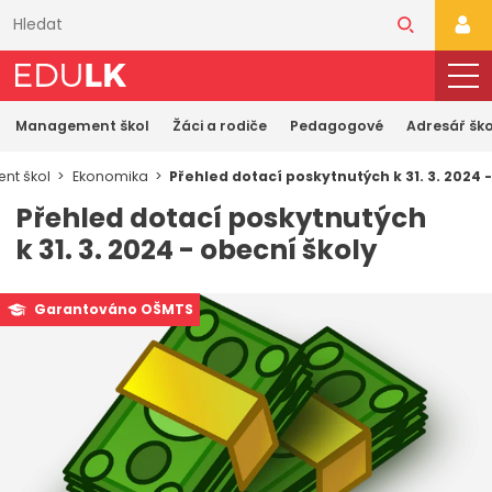
Přeskočit
k
PŘI
hlavnímu
obsahu
Management škol
Žáci a rodiče
Pedagogové
Adresář ško
nt škol
Ekonomika
Přehled dotací poskytnutých k 31. 3. 2024 
Přehled dotací poskytnutých
k 31. 3. 2024 - obecní školy
Garantováno OŠMTS