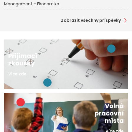
Management - Ekonomika
Zobrazit všechny příspěvky
Přijímací
zkoušky
Více zde
Volná
pracovní
místa
Více zde