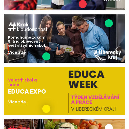
Pomáháme žákům
8. tříd objevovat
svět středních škol.
Více zde
Veletrh škol a
firem
EDUCA EXPO
Více zde