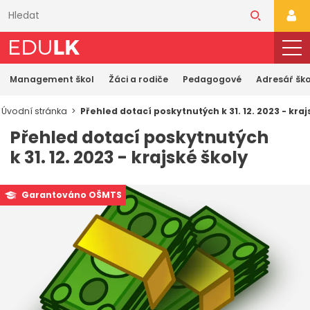
Přeskočit
k
PŘI
hlavnímu
obsahu
Management škol
Žáci a rodiče
Pedagogové
Adresář ško
Úvodní stránka
Přehled dotací poskytnutých k 31. 12. 2023 - kraj
Přehled dotací poskytnutých
k 31. 12. 2023 - krajské školy
Garantováno OŠMTS