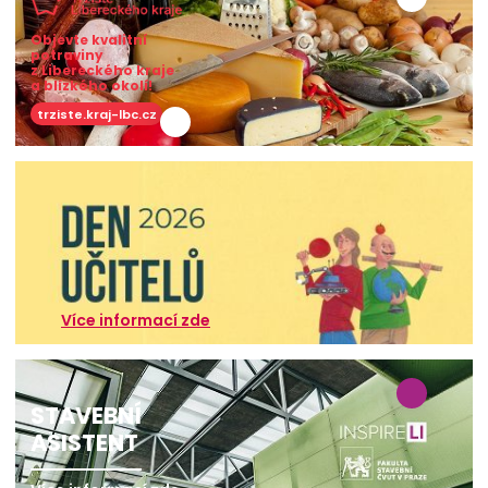
Objevte kvalitní
potraviny
z Libereckého kraje
a blízkého okolí!
trziste.kraj-lbc.cz
Více informací zde
STAVEBNÍ
ASISTENT