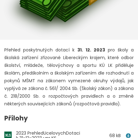
Přehled poskytnutých dotací k
31. 12. 2023
pro školy a
školská zařízení zřizované Libereckým krajem, které odbor
školství, mládeže, tělovýchovy a sportu KÚ LK přiděluje
školám, předškolním a školským zařízením dle rozhodnutí a
pokynů MŠMT na zákonem vymezené okruhy výdajů, jak
vyplývá ze zákona č. 561/ 2004 Sb. (Školský zákon) a zákona
č. 218/2000 Sb. o rozpočtových pravidlech a o změně
některých souvisejících zákonů (rozpočtová pravidla).
Přílohy
2023 PrehledUcelovychDotaci
68 kB