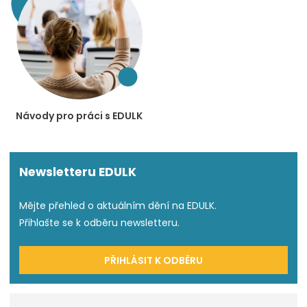
Návody pro práci s EDULK
Newsletteru EDULK
Mějte přehled o aktuálním dění na EDULK.
Přihlašte se k odběru newsletteru.
PŘIHLÁSIT K ODBĚRU