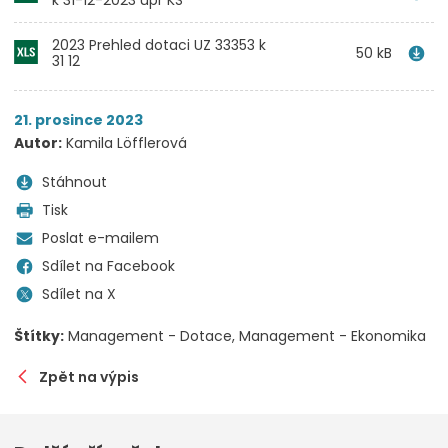
k 31-12-2023 upr KS
2023 Prehled dotaci UZ 33353 k
50 kB
31 12
21. prosince 2023
Autor:
Kamila Löfflerová
Stáhnout
Tisk
Poslat e-mailem
Sdílet na Facebook
Sdílet na X
Štítky:
Management - Dotace
Management - Ekonomika
Zpět na výpis