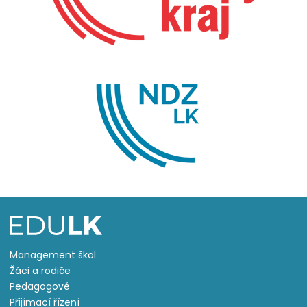
Management škol
Žáci a rodiče
Pedagogové
Přijímací řízení