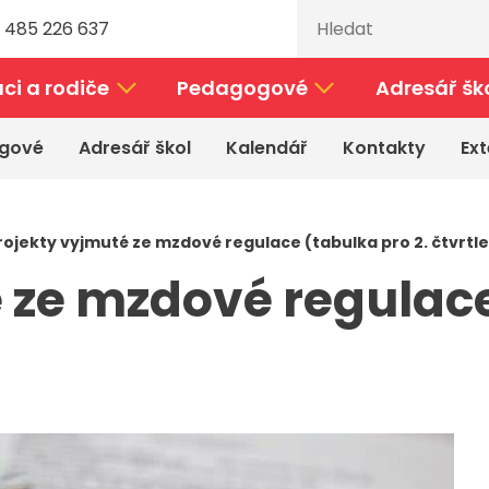
 485 226 637
ci a rodiče
Pedagogové
Adresář šk
gové
Adresář škol
Kalendář
Kontakty
Ext
rojekty vyjmuté ze mzdové regulace (tabulka pro 2. čtvrtle
 ze mzdové regulace