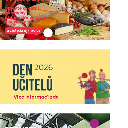
Objevte kvalitní
potraviny
z Libereckého kraje
a blízkého okolí!
trziste.kraj-lbc.cz
Více informací zde