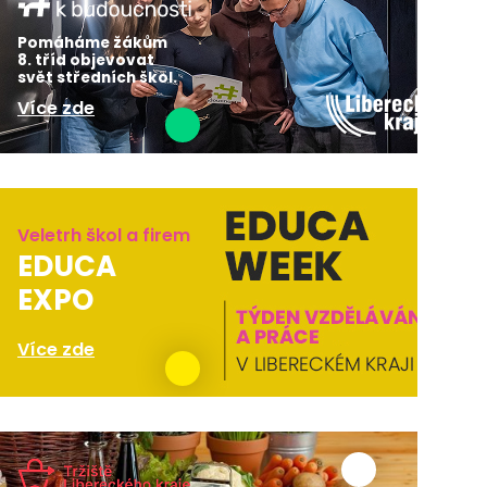
Pomáháme žákům
8. tříd objevovat
svět středních škol.
Více zde
Veletrh škol a firem
EDUCA
EXPO
Více zde