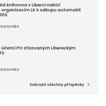
ká knihovna v Liberci nabízí
 organizacím LK k odkupu automobil
330S
Ekonomika
 účetní PO zřizovaných Libereckým
TS
Ekonomika
Zobrazit všechny příspěvky