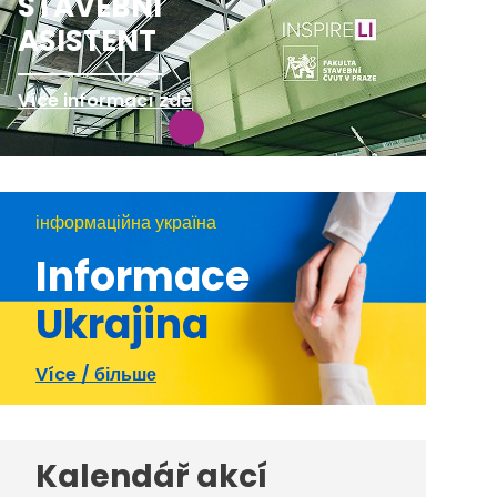
STAVEBNÍ
ASISTENT
Více informací zde
інформаційна україна
Informace
Ukrajina
Více / більше
Kalendář akcí