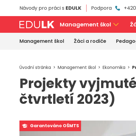
Přeskočit
Návody pro práci s
EDULK
Podpora
+420
k
hlavnímu
obsahu
Management škol
Žá
Management škol
Žáci a rodiče
Pedago
Úvodní stránka
Management škol
Ekonomika
P
Projekty vyjmuté
čtvrtletí 2023)
Garantováno OŠMTS