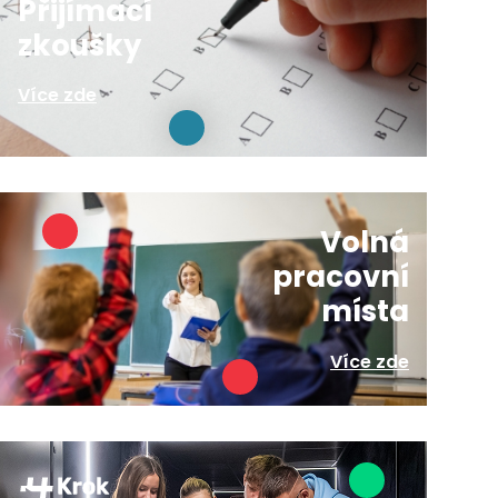
Přijímací
zkoušky
Více zde
Volná
pracovní
místa
Více zde