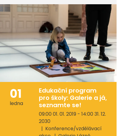
01
Edukační program
pro školy: Galerie a já,
ledna
seznamte se!
09:00 01. 01. 2019 - 14:00 31. 12.
2030
Konference/vzdělávací
akce
Galerie Lázně