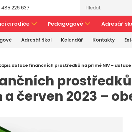
 485 226 637
ci a rodiče
Pedagogové
Adresář šk
gové
Adresář škol
Kalendář
Kontakty
Ext
ozpis dotace finančních prostředků na přímé NIV – dotace
nančních prostředků
 a červen 2023 – ob