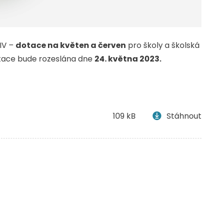
IV –
dotace na květen a červen
pro školy a školská
otace bude rozeslána dne
24. května 2023.
109 kB
Stáhnout