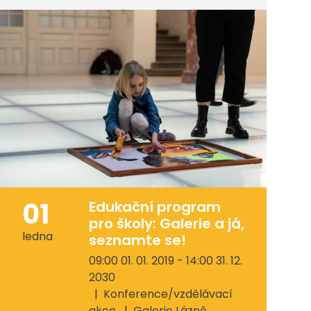
01
Edukační program
pro školy: Galerie a já,
ledna
seznamte se!
09:00 01. 01. 2019 - 14:00 31. 12.
2030
Konference/vzdělávací
akce
Galerie Lázně