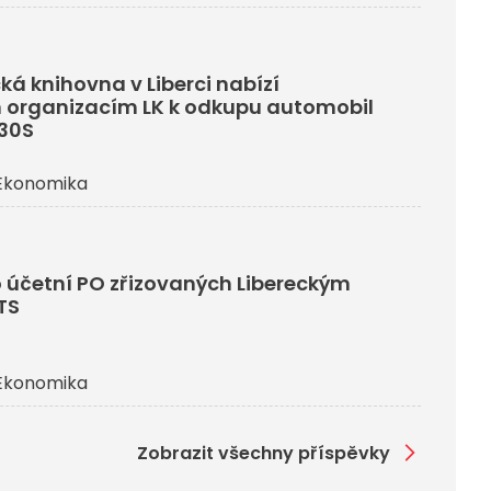
ká knihovna v Liberci nabízí
 organizacím LK k odkupu automobil
330S
Ekonomika
 účetní PO zřizovaných Libereckým
TS
Ekonomika
Zobrazit všechny příspěvky