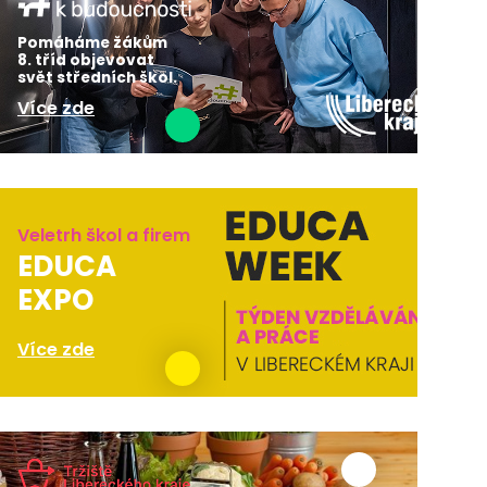
Pomáháme žákům
8. tříd objevovat
svět středních škol.
Více zde
Veletrh škol a firem
EDUCA
EXPO
Více zde