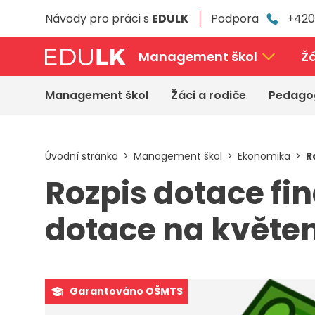
Přeskočit
Návody pro práci s
EDULK
Podpora
+420
k
hlavnímu
obsahu
Management škol
Žá
Management škol
Žáci a rodiče
Pedago
Úvodní stránka
Management škol
Ekonomika
R
Rozpis dotace fi
dotace na květen
Garantováno OŠMTS