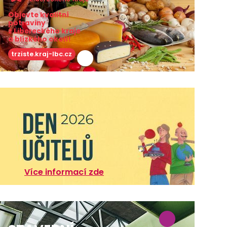
Objevte kvalitní
potraviny
z Libereckého kraje
a blízkého okolí!
trziste.kraj-lbc.cz
Více informací zde