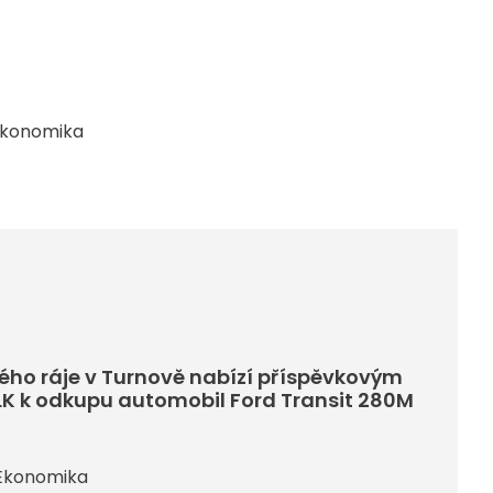
konomika
ho ráje v Turnově nabízí příspěvkovým
K k odkupu automobil Ford Transit 280M
Ekonomika