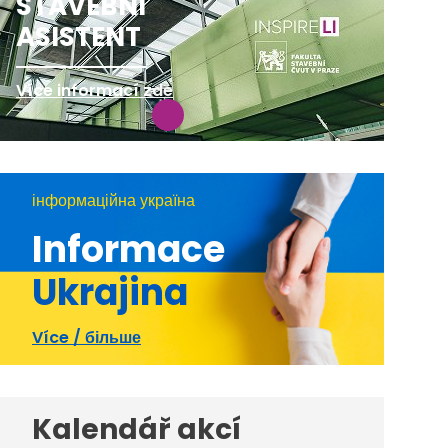
STAVEBNÍ
ASISTENT
Více informací zde
інформаційна україна
Informace
Ukrajina
Více / більше
Kalendář akcí