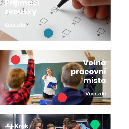
Přijímací
zkoušky
Více zde
Volná
pracovní
místa
Více zde