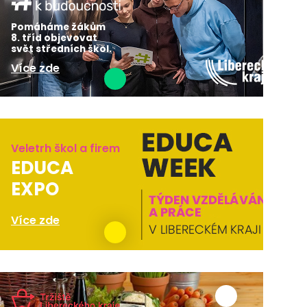
Pomáháme žákům
8. tříd objevovat
svět středních škol.
Více zde
Veletrh škol a firem
EDUCA
EXPO
Více zde