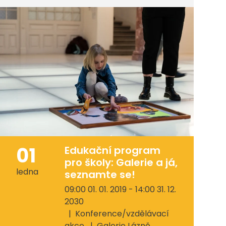
01
Edukační program
pro školy: Galerie a já,
ledna
seznamte se!
09:00 01. 01. 2019 - 14:00 31. 12.
2030
Konference/vzdělávací
akce
Galerie Lázně