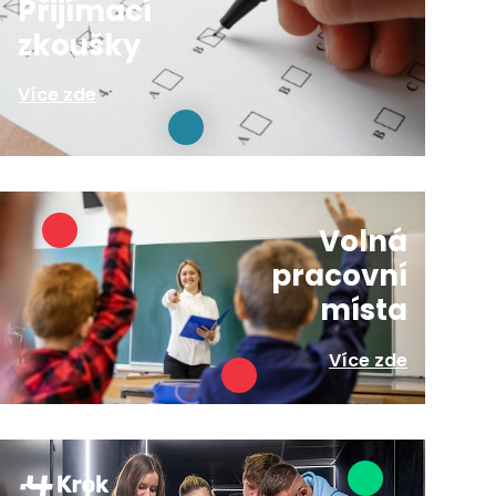
Přijímací
zkoušky
Více zde
Volná
pracovní
místa
Více zde