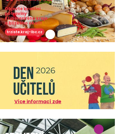
Objevte kvalitní
potraviny
z Libereckého kraje
a blízkého okolí!
trziste.kraj-lbc.cz
Více informací zde