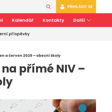
PŘIHLÁSIT SE
ol
Kalendář
Kontakty
Další
erní příspěvky
ten a červen 2025 – obecní školy
 na přímé NIV –
koly