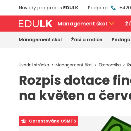
Přeskočit
Návody pro práci s
EDULK
Podpora
+420
k
hlavnímu
obsahu
Management škol
Žá
Management škol
Žáci a rodiče
Pedago
Úvodní stránka
Management škol
Ekonomika
R
Rozpis dotace fi
na květen a červ
Garantováno OŠMTS