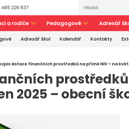
 485 226 637
ci a rodiče
Pedagogové
Adresář šk
gové
Adresář škol
Kalendář
Kontakty
Ext
ozpis dotace finančních prostředků na přímé NIV – na kvě
nančních prostředků
en 2025 – obecní š