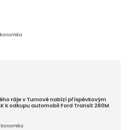
konomika
ho ráje v Turnově nabízí příspěvkovým
K k odkupu automobil Ford Transit 280M
Ekonomika