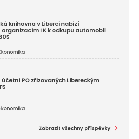
ká knihovna v Liberci nabízí
 organizacím LK k odkupu automobil
330S
Ekonomika
 účetní PO zřizovaných Libereckým
TS
Ekonomika
Zobrazit všechny příspěvky