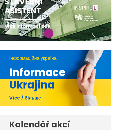
STAVEBNÍ
ASISTENT
Více informací zde
інформаційна україна
Informace
Ukrajina
Více / більше
Kalendář akcí