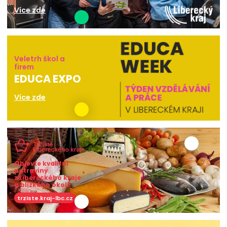
Více zde
Veletrh škol a
firem
EDUCA EXPO
Více zde
Objevte kvalitní
potraviny
z Libereckého kraje
a blízkého okolí!
trziste.kraj-lbc.cz