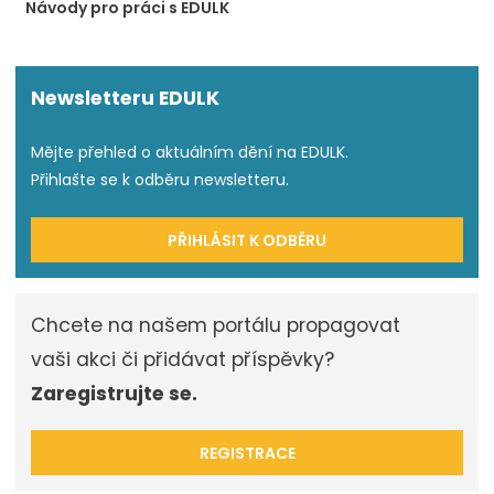
Návody pro práci s EDULK
Newsletteru EDULK
Mějte přehled o aktuálním dění na EDULK.
Přihlašte se k odběru newsletteru.
PŘIHLÁSIT K ODBĚRU
Chcete na našem portálu propagovat
vaši akci či přidávat příspěvky?
Zaregistrujte se.
REGISTRACE