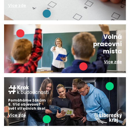
Více zde
Volná
pracovní
místa
Více zde
Pomáháme žákům
8. tříd objevovat
svět středních škol.
Více zde