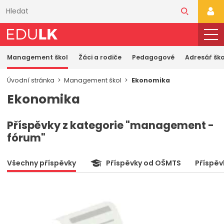
Přeskočit
k
PŘI
hlavnímu
obsahu
Management škol
Žáci a rodiče
Pedagogové
Adresář ško
Úvodní stránka
Management škol
Ekonomika
Ekonomika
Příspěvky z kategorie "management -
fórum"
Všechny příspěvky
Příspěvky od OŠMTS
Příspěv