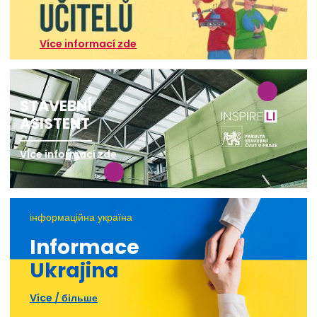
Více informací zde
STAVEBNÍ
ASISTENT
Více informací zde
інформаційна україна
Informace
Ukrajina
Více / більше