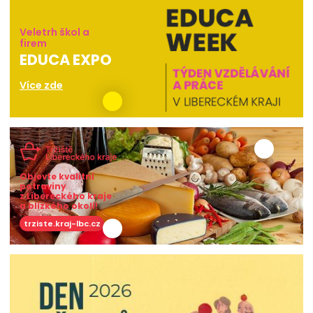
Veletrh škol a
firem
EDUCA EXPO
Více zde
Objevte kvalitní
potraviny
z Libereckého kraje
a blízkého okolí!
trziste.kraj-lbc.cz