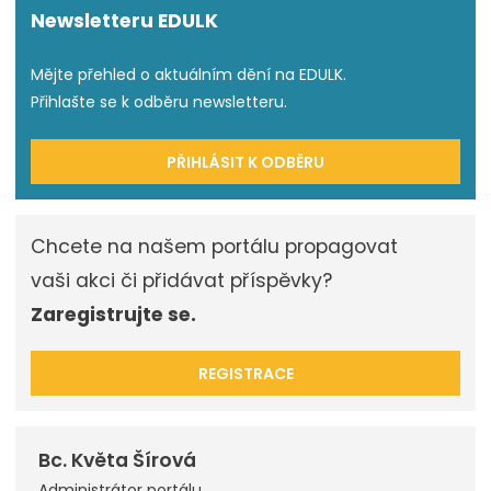
Newsletteru EDULK
Mějte přehled o aktuálním dění na EDULK.
Přihlašte se k odběru newsletteru.
PŘIHLÁSIT K ODBĚRU
Chcete na našem portálu propagovat
vaši akci či přidávat příspěvky?
Zaregistrujte se.
REGISTRACE
Bc. Květa Šírová
Administrátor portálu