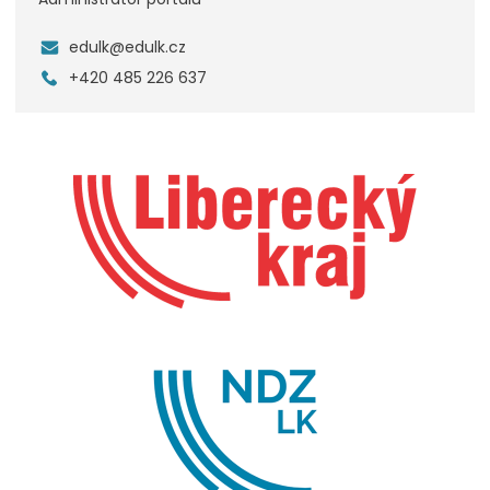
edulk@edulk.cz
+420 485 226 637