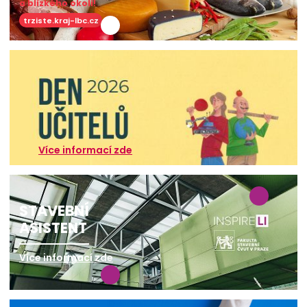
a blízkého okolí!
trziste.kraj-lbc.cz
Více informací zde
STAVEBNÍ
ASISTENT
Více informací zde