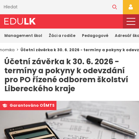
Přeskočit
k
PŘI
hlavnímu
obsahu
Management škol
Žáci a rodiče
Pedagogové
Adresář ško
onomika
Účetní závěrka k 30. 6. 2026 - termíny a pokyny k ode
Účetní závěrka k 30. 6. 2026 -
termíny a pokyny k odevzdání
pro PO řízené odborem školství
Libereckého kraje
Garantováno OŠMTS