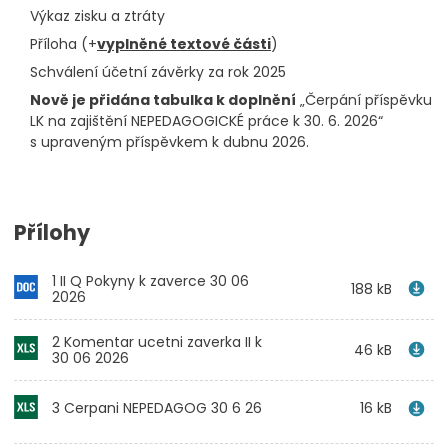
Výkaz zisku a ztráty
Příloha (+
vyplněné textové části
)
Schválení účetní závěrky za rok 2025
Nově je přidána tabulka k doplnění
„Čerpání příspěvku
LK na zajištění NEPEDAGOGICKÉ práce k 30. 6. 2026“
s upraveným příspěvkem k dubnu 2026.
Přílohy
1 II Q Pokyny k zaverce 30 06
188 kB
2026
2 Komentar ucetni zaverka II k
46 kB
30 06 2026
3 Cerpani NEPEDAGOG 30 6 26
16 kB