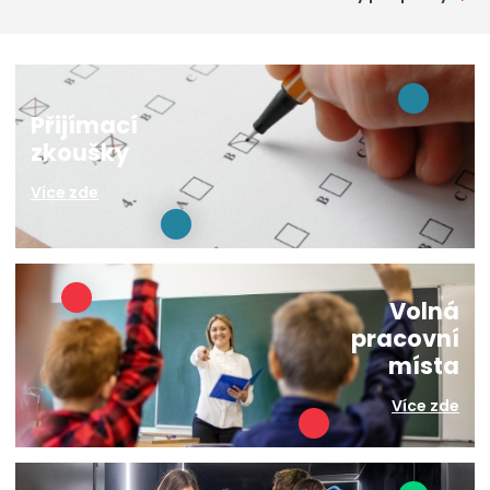
Přijímací
zkoušky
Více zde
Volná
pracovní
místa
Více zde