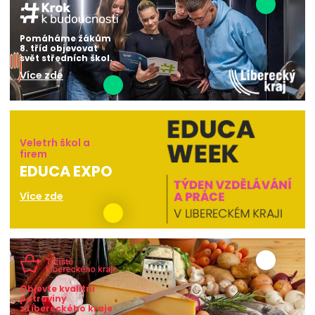
Pomáháme žákům
8. tříd objevovat
svět středních škol.
Více zde
Veletrh škol a
firem
EDUCA EXPO
Více zde
Objevte kvalitní
potraviny
z Libereckého kraje