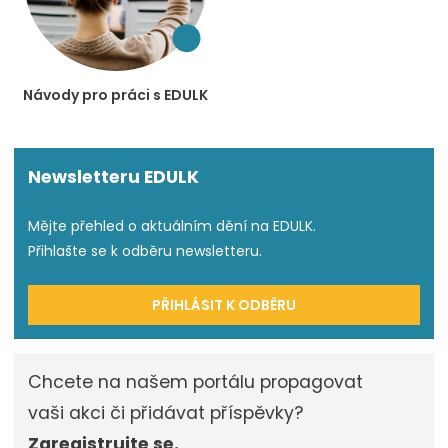
Návody pro práci s EDULK
Newsletteru EDULK
Mějte přehled o aktuálním dění na EDULK.
Přihlašte se k odběru newsletteru.
PŘIHLÁSIT K ODBĚRU
Chcete na našem portálu propagovat
vaši akci či přidávat příspěvky?
Zaregistrujte se.