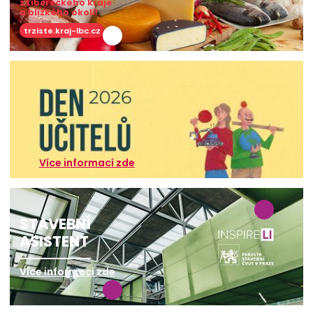
z Libereckého kraje
a blízkého okolí!
trziste.kraj-lbc.cz
Více informací zde
STAVEBNÍ
ASISTENT
Více informací zde