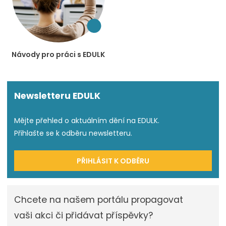
Návody pro práci s EDULK
Newsletteru EDULK
Mějte přehled o aktuálním dění na EDULK.
Přihlašte se k odběru newsletteru.
PŘIHLÁSIT K ODBĚRU
Chcete na našem portálu propagovat
vaši akci či přidávat příspěvky?