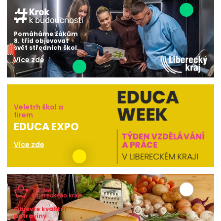
Pomáháme žákům
8. tříd objevovat
svět středních škol.
Více zde
Veletrh škol a
firem
EDUCA EXPO
Více zde
Objevte kvalitní
potraviny