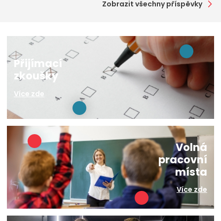
Zobrazit všechny příspěvky
Přijímací
zkoušky
Více zde
Volná
pracovní
místa
Více zde