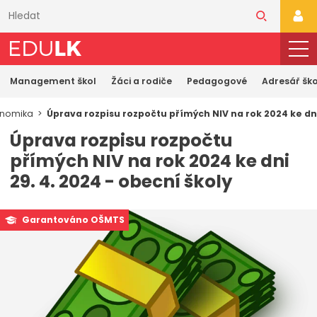
Přeskočit
k
PŘI
hlavnímu
obsahu
Management škol
Žáci a rodiče
Pedagogové
Adresář ško
onomika
Úprava rozpisu rozpočtu přímých NIV na rok 2024 ke dni
Úprava rozpisu rozpočtu
přímých NIV na rok 2024 ke dni
29. 4. 2024 - obecní školy
Garantováno OŠMTS