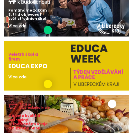
Pomáháme žákům
8. tříd objevovat
svět středních škol.
Více zde
Veletrh škol a
firem
EDUCA EXPO
Více zde
Objevte kvalitní
potraviny
z Libereckého kraje
a blízkého okolí!