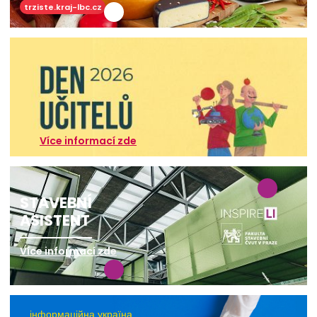
trziste.kraj-lbc.cz
Více informací zde
STAVEBNÍ
ASISTENT
Více informací zde
інформаційна україна