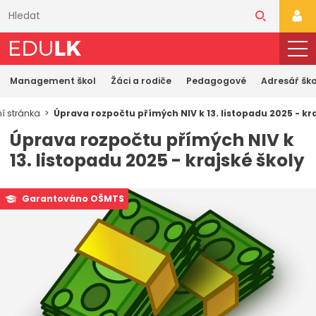
Přeskočit
k
PŘI
hlavnímu
obsahu
Management škol
Žáci a rodiče
Pedagogové
Adresář ško
í stránka
Úprava rozpočtu přímých NIV k 13. listopadu 2025 - kr
Úprava rozpočtu přímých NIV k
13. listopadu 2025 - krajské školy
Garantováno OŠMTS