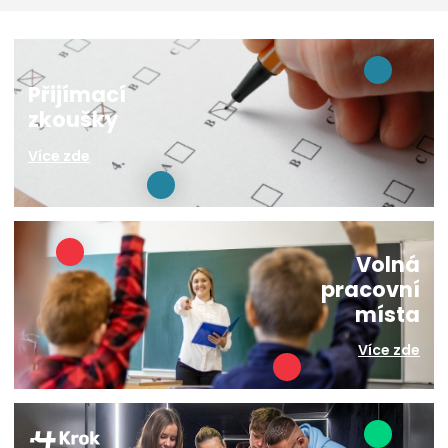
Přijímací
zkoušky
Více zde
Volná
pracovní
místa
Více zde