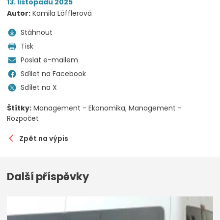
13. listopadu 2025
Autor:
Kamila Löfflerová
Stáhnout
Tisk
Poslat e-mailem
Sdílet na Facebook
Sdílet na X
Štítky:
Management - Ekonomika
Management -
Rozpočet
Zpět na výpis
Další příspěvky