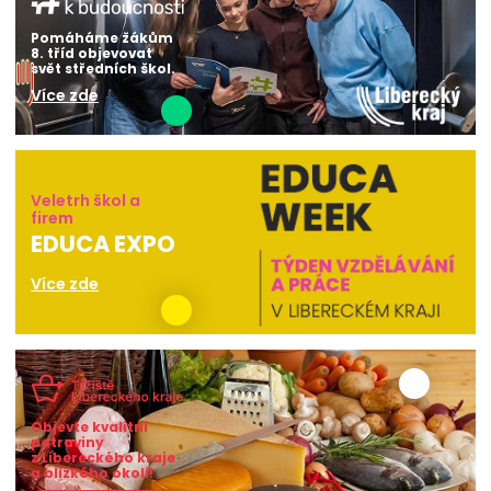
Pomáháme žákům
8. tříd objevovat
svět středních škol.
Více zde
Veletrh škol a
firem
EDUCA EXPO
Více zde
Objevte kvalitní
potraviny
z Libereckého kraje
a blízkého okolí!