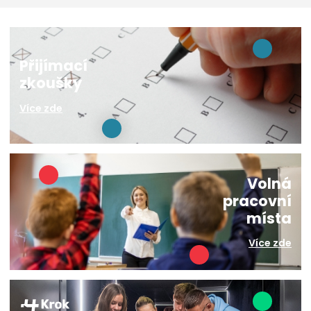
Přijímací
zkoušky
Více zde
Volná
pracovní
místa
Více zde