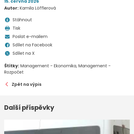
15. června 2026
Autor:
Kamila Löfflerová
Stáhnout
Tisk
Poslat e-mailem
Sdílet na Facebook
Sdílet na X
Štítky:
Management - Ekonomika
Management -
Rozpočet
Zpět na výpis
Další příspěvky