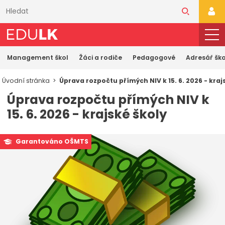
Přeskočit
k
PŘI
hlavnímu
obsahu
Management škol
Žáci a rodiče
Pedagogové
Adresář ško
Úvodní stránka
Úprava rozpočtu přímých NIV k 15. 6. 2026 - kraj
Úprava rozpočtu přímých NIV k
15. 6. 2026 - krajské školy
Garantováno OŠMTS