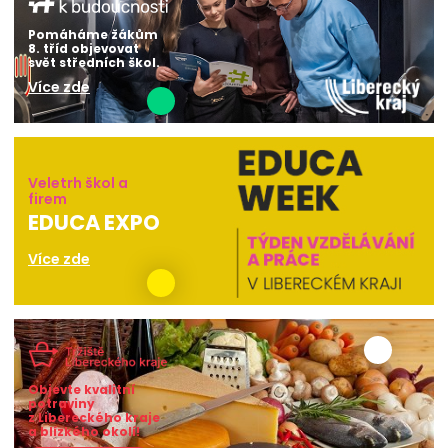
Pomáháme žákům
8. tříd objevovat
svět středních škol.
Více zde
Veletrh škol a
firem
EDUCA EXPO
Více zde
Objevte kvalitní
potraviny
z Libereckého kraje
a blízkého okolí!