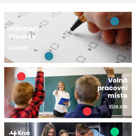
Přijímací
zkoušky
Více zde
Volná
pracovní
místa
Více zde