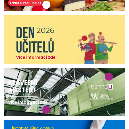
trziste.kraj-lbc.cz
Více informací zde
STAVEBNÍ
ASISTENT
Více informací zde
інформаційна україна