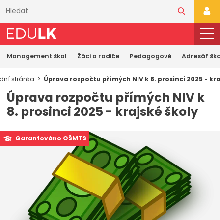
Přeskočit
k
PŘI
hlavnímu
obsahu
Management škol
Žáci a rodiče
Pedagogové
Adresář ško
dní stránka
Úprava rozpočtu přímých NIV k 8. prosinci 2025 - kra
Úprava rozpočtu přímých NIV k
8. prosinci 2025 - krajské školy
Garantováno OŠMTS