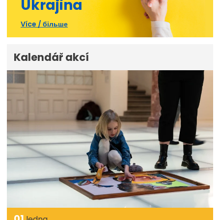
Ukrajina
Více / більше
Kalendář akcí
01
ledna