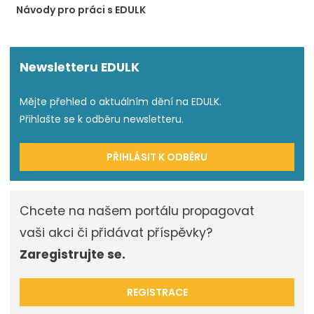
Návody pro práci s EDULK
Newsletteru EDULK
Mějte přehled o aktuálním dění na EDULK.
Přihlašte se k odběru newsletteru.
PŘIHLÁSIT K ODBĚRU
Chcete na našem portálu propagovat
vaši akci či přidávat příspěvky?
Zaregistrujte se.
REGISTRACE