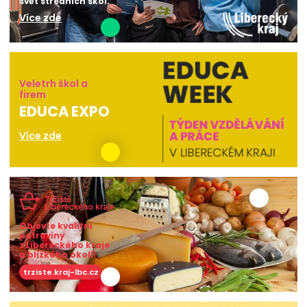
svět středních škol.
Více zde
Veletrh škol a
firem
EDUCA EXPO
Více zde
Objevte kvalitní
potraviny
z Libereckého kraje
a blízkého okolí!
trziste.kraj-lbc.cz