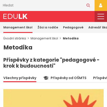
Přeskočit
k
PŘI
hlavnímu
obsahu
Management škol
Žáci a rodiče
Pedagogové
Adresář ško
Úvodní stránka
Management škol
Metodika
Metodika
Příspěvky z kategorie "pedagogové -
krok k budoucnosti"
Všechny příspěvky
Příspěvky od OŠMTS
Příspěv