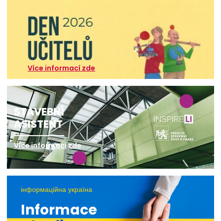
Více informací zde
STAVEBNÍ
ASISTENT
Více informací zde
інформаційна україна
Informace