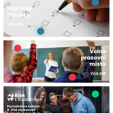
Přijímací
zkoušky
Více zde
Volná
pracovní
místa
Více zde
Pomáháme žákům
8. tříd objevovat