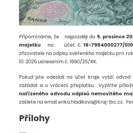
Připomínáme, že nejpozději do
5. prosince 2
majetku
na účet č.
19-7964000277/0100
zřizovatele na odpisy svěřeného majetku pro rok
10. 2025 usnesením č. 1690/25/RK.
Pokud jste odeslali na účet kraje vyšší odvo
zažádat si o vrácení přeplatku. Vyplňte přilož
nařízeného odvodu odpisů nemovitého maj
zašlete na email erika.hladikova@kraj-lbc.cz. P
Přílohy