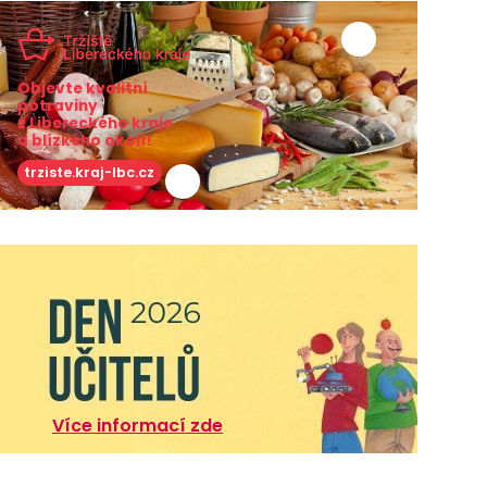
Objevte kvalitní
potraviny
z Libereckého kraje
a blízkého okolí!
trziste.kraj-lbc.cz
Více informací zde