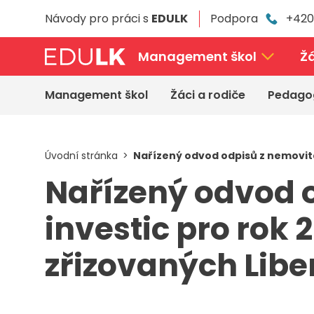
Přeskočit
Návody pro práci s
EDULK
Podpora
+420
k
hlavnímu
obsahu
Management škol
Žá
Management škol
Žáci a rodiče
Pedago
Úvodní stránka
Nařízený odvod odpisů z nemovité
Nařízený odvod 
investic pro rok 
zřizovaných Lib