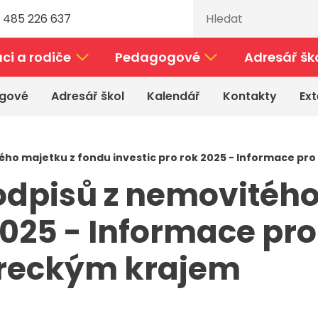
 485 226 637
ci a rodiče
Pedagogové
Adresář šk
gové
Adresář škol
Kalendář
Kontakty
Ext
ho majetku z fondu investic pro rok 2025 - Informace pr
odpisů z nemovitého
2025 - Informace pro
ereckým krajem