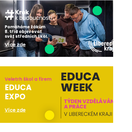
Pomáháme žákům
8. tříd objevovat
svět středních škol.
Více zde
Veletrh škol a firem
EDUCA
EXPO
Více zde