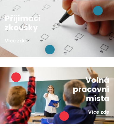
Přijímací
zkoušky
Více zde
Volná
pracovní
místa
Více zde