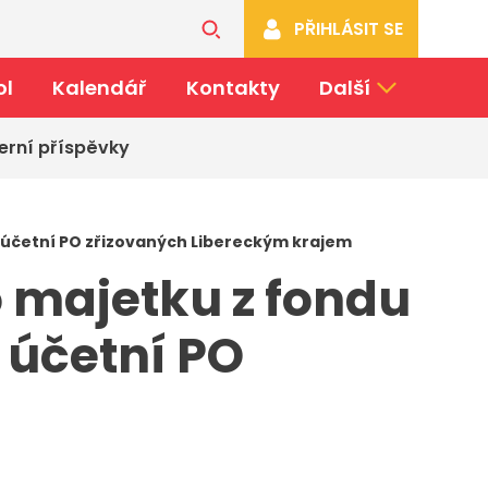
PŘIHLÁSIT SE
ol
Kalendář
Kontakty
Další
erní příspěvky
o účetní PO zřizovaných Libereckým krajem
 majetku z fondu
 účetní PO