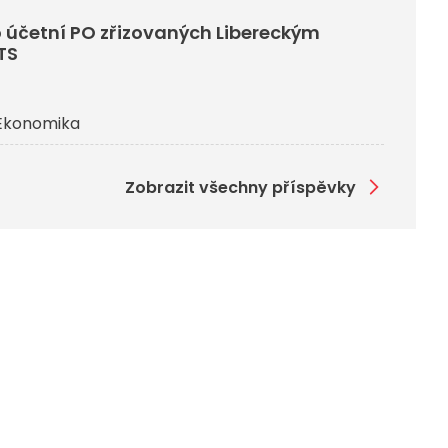
 účetní PO zřizovaných Libereckým
TS
Ekonomika
Zobrazit všechny příspěvky