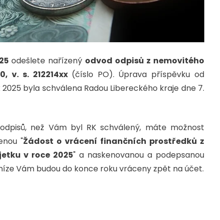
025
odešlete nařízený
odvod odpisů z nemovitého
, v. s. 212214xx
(číslo PO). Úprava příspěvku od
 2025 byla schválena Radou Libereckého kraje dne 7.
d odpisů, než Vám byl RK schválený, máte možnost
enou "
Žádost o vrácení finančních prostředků z
etku v roce 2025
" a naskenovanou a podepsanou
eníze Vám budou do konce roku vráceny zpět na účet.