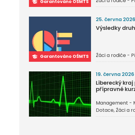
Žáci a rodiče - P
Garantováno OŠMTS
25. června 202
Výsledky druh
Žáci a rodiče - P
Garantováno OŠMTS
19. června 2026
Liberecký kra
přípravné kurz
Management - 
Dotace
Žáci a r