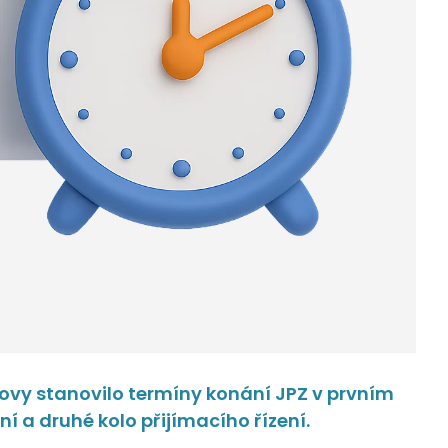
hovy stanovilo termíny konání JPZ v prvním
 a druhé kolo přijímacího řízení.