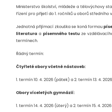
Ministerstvo školství, mládeže a tělovýchovy st
řízení pro přijetí do 1. ročníků u oborů středního
Jednotná přijímací zkouška se koná formou
pís
literatura
a
písemného testu
ze vzdělávací
termínech.
Řádný termín:
Čtyřleté obory včetně nástaveb:
1. termín 10. 4. 2026 (pátek) a 2. termín 13. 4. 202
Obory víceletých gymnázií:
1. termín 14. 4. 2026 (úterý) a 2. termín 15. 4. 2026