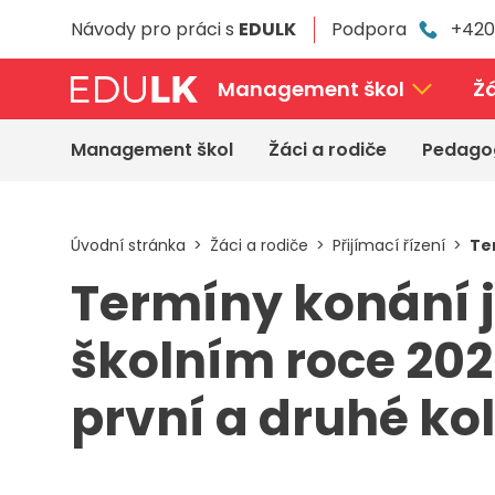
Přeskočit
Návody pro práci s
EDULK
Podpora
+420
k
hlavnímu
obsahu
Management škol
Žá
Management škol
Žáci a rodiče
Pedago
Úvodní stránka
Žáci a rodiče
Přijímací řízení
Te
Termíny konání j
školním roce 20
první a druhé ko