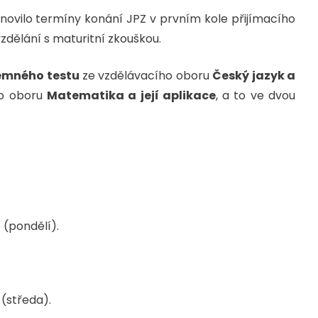
anovilo termíny konání JPZ v prvním kole přijímacího
 vzdělání s maturitní zkouškou.
emného testu
ze vzdělávacího oboru
Český jazyk a
ho oboru
Matematika a její aplikace
, a to ve dvou
6 (pondělí).
 (středa).