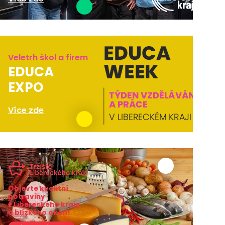
Veletrh škol a firem
EDUCA
EXPO
Více zde
Objevte kvalitní
potraviny
z Libereckého kraje
a blízkého okolí!