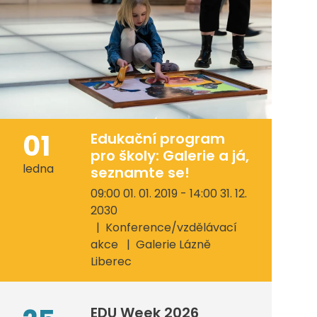
01
Edukační program
pro školy: Galerie a já,
ledna
seznamte se!
09:00 01. 01. 2019 - 14:00 31. 12.
2030
Konference/vzdělávací
akce
Galerie Lázně
Liberec
EDU Week 2026