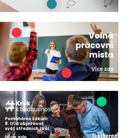
Volná
pracovní
místa
Více zde
Pomáháme žákům
8. tříd objevovat
svět středních škol.
Více zde