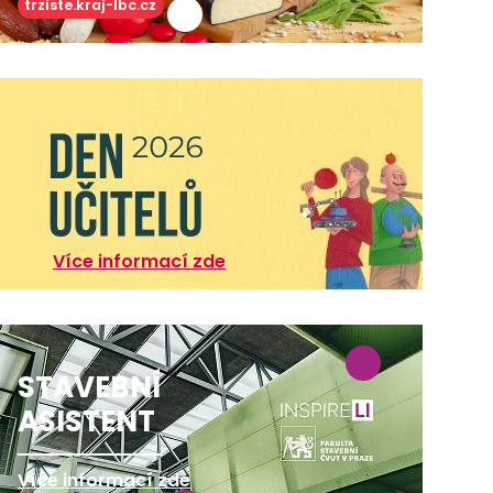
trziste.kraj-lbc.cz
Více informací zde
STAVEBNÍ
ASISTENT
Více informací zde