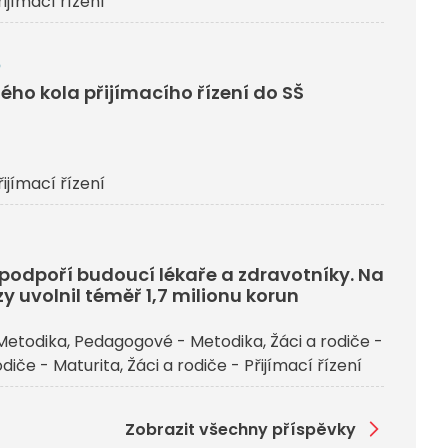
řijímací řízení
6
ého kola přijímacího řízení do SŠ
řijímací řízení
j podpoří budoucí lékaře a zdravotníky. Na
y uvolnil téměř 1,7 milionu korun
Metodika
Pedagogové - Metodika
Žáci a rodiče -
odiče - Maturita
Žáci a rodiče - Přijímací řízení
Zobrazit všechny příspěvky