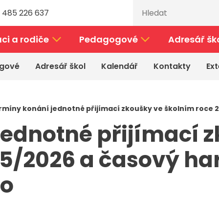
 485 226 637
ci a rodiče
Pedagogové
Adresář šk
gové
Adresář škol
Kalendář
Kontakty
Ext
rmíny konání jednotné přijímací zkoušky ve školním roce
ednotné přijímací 
25/2026 a časový h
lo