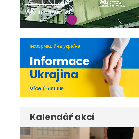
Více informací zde
інформаційна україна
Informace
Ukrajina
Více / більше
Kalendář akcí