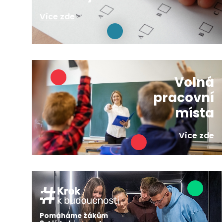
Více zde
Volná
pracovní
místa
Více zde
Pomáháme žákům