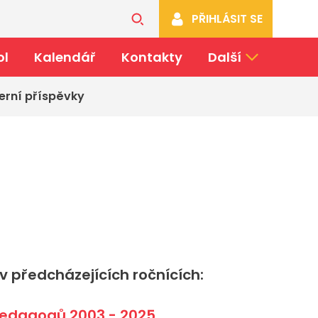
PŘIHLÁSIT SE
ol
Kalendář
Kontakty
Další
erní příspěvky
 předcházejících ročnících:
edagogů 2003 - 2025