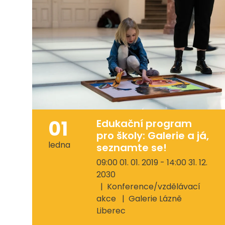
01
Edukační program
pro školy: Galerie a já,
ledna
seznamte se!
09:00 01. 01. 2019 - 14:00 31. 12.
2030
Konference/vzdělávací
akce
Galerie Lázně
Liberec