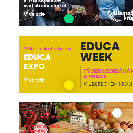
8. tříd objevovat
svět středních škol.
Více zde
Veletrh škol a firem
EDUCA
EXPO
Více zde
Objevte kvalitní
potraviny