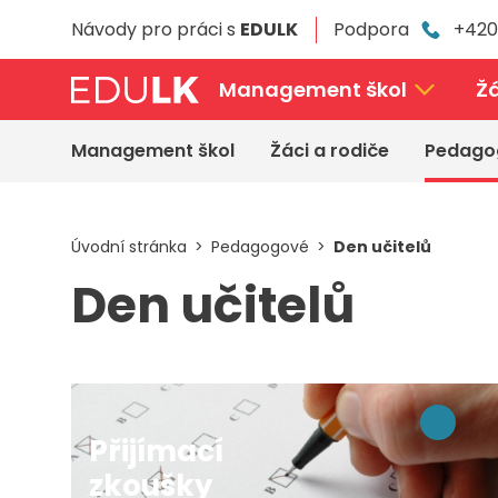
Přeskočit
Návody pro práci s
EDULK
Podpora
+420
k
hlavnímu
obsahu
Management škol
Žá
Management škol
Žáci a rodiče
Pedago
Úvodní stránka
Pedagogové
Den učitelů
Den učitelů
Přijímací
zkoušky