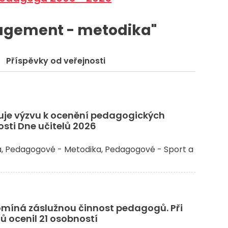
nagement - metodika"
Příspěvky od veřejnosti
šuje výzvu k ocenění pedagogických
osti Dne učitelů 2026
a
Pedagogové - Metodika
Pedagogové - Sport a
ipomíná záslužnou činnost pedagogů. Při
lů ocenil 21 osobností