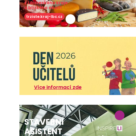
z Libereckého kraje
a blízkého okolí!
trziste.kraj-lbc.cz
Více informací zde
STAVEBNÍ
ASISTENT