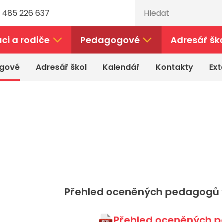
 485 226 637
ci a rodiče
Pedagogové
Adresář šk
gové
Adresář škol
Kalendář
Kontakty
Ext
Přehled oceněných pedagogů v
Přehled oceněných p