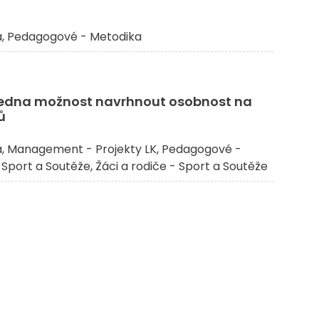
a
Pedagogové - Metodika
 ledna možnost navrhnout osobnost na
ů
a
Management - Projekty LK
Pedagogové -
Sport a Soutěže
Žáci a rodiče - Sport a Soutěže