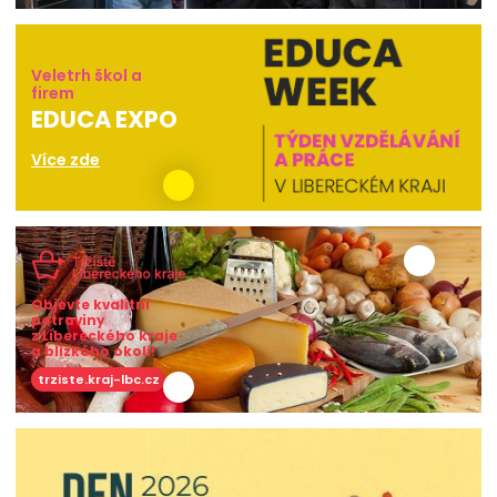
Veletrh škol a
firem
EDUCA EXPO
Více zde
Objevte kvalitní
potraviny
z Libereckého kraje
a blízkého okolí!
trziste.kraj-lbc.cz