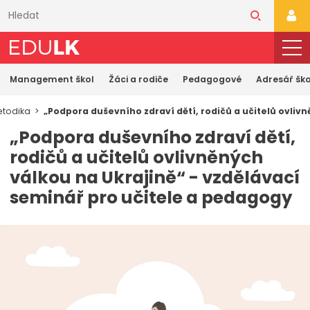
Přeskočit
k
PŘI
hlavnímu
obsahu
Management škol
Žáci a rodiče
Pedagogové
Adresář ško
todika
„Podpora duševního zdraví dětí, rodičů a učitelů ovliv
„Podpora duševního zdraví dětí,
rodičů a učitelů ovlivněných
válkou na Ukrajině“ - vzdělávací
seminář pro učitele a pedagogy