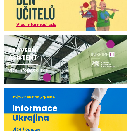
Více informací zde
STAVEBNÍ
ASISTENT
Více informací zde
інформаційна україна
Informace
Ukrajina
Více / більше