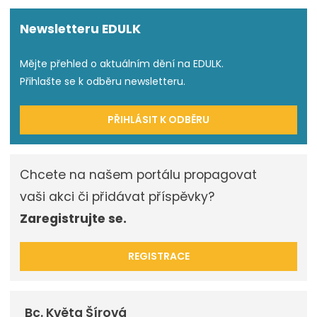
Newsletteru EDULK
Mějte přehled o aktuálním dění na EDULK.
Přihlašte se k odběru newsletteru.
PŘIHLÁSIT K ODBĚRU
Chcete na našem portálu propagovat
vaši akci či přidávat příspěvky?
Zaregistrujte se.
REGISTRACE
Bc. Květa Šírová