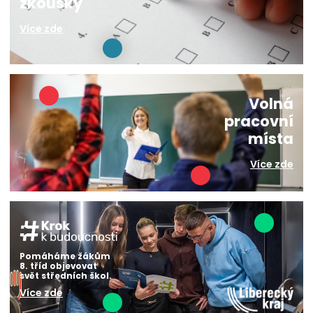
zkoušky
Více zde
Volná
pracovní
místa
Více zde
Pomáháme žákům
8. tříd objevovat
svět středních škol.
Více zde