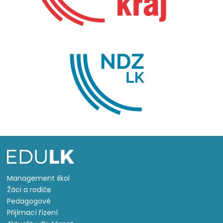
Management škol
Žáci a rodiče
Pedagogové
Přijímací řízení