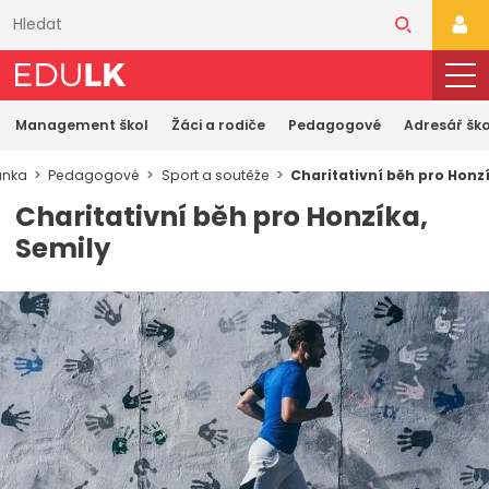
Přeskočit
k
PŘI
hlavnímu
obsahu
Management škol
Žáci a rodiče
Pedagogové
Adresář ško
ánka
Pedagogové
Sport a soutěže
Charitativní běh pro Honz
Charitativní běh pro Honzíka,
Semily