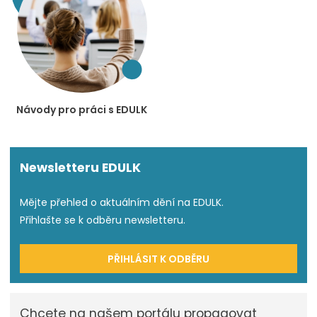
Návody pro práci s EDULK
Newsletteru EDULK
Mějte přehled o aktuálním dění na EDULK.
Přihlašte se k odběru newsletteru.
PŘIHLÁSIT K ODBĚRU
Chcete na našem portálu propagovat