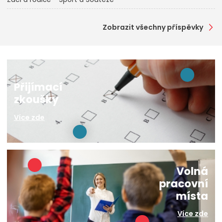
Zobrazit všechny příspěvky
Přijímací
zkoušky
Více zde
Volná
pracovní
místa
Více zde