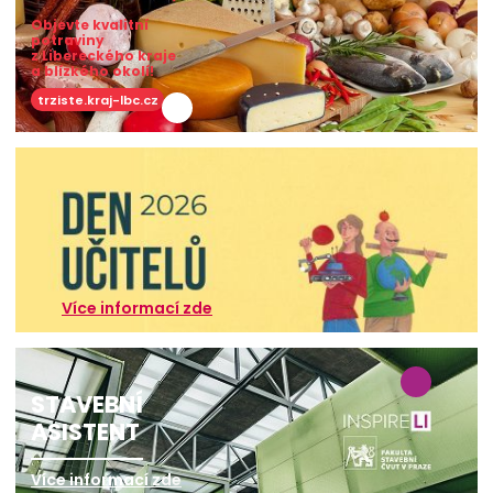
Objevte kvalitní
potraviny
z Libereckého kraje
a blízkého okolí!
trziste.kraj-lbc.cz
Více informací zde
STAVEBNÍ
ASISTENT
Více informací zde