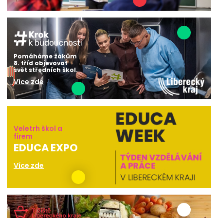
Pomáháme žákům
8. tříd objevovat
svět středních škol.
Více zde
Veletrh škol a
firem
EDUCA EXPO
Více zde