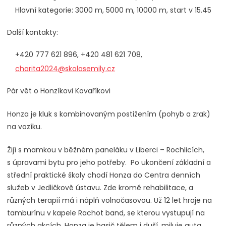
Hlavní kategorie: 3000 m, 5000 m, 10000 m, start v 15.45
Další kontakty:
+420 777 621 896, +420 481 621 708,
charita2024@skolasemily.cz
Pár vět o Honzíkovi Kovaříkovi
Honza je kluk s kombinovaným postižením (pohyb a zrak)
na vozíku.
Žijí s mamkou v běžném paneláku v Liberci – Rochlicích,
s úpravami bytu pro jeho potřeby. Po ukončení základní a
střední praktické školy chodí Honza do Centra denních
služeb v Jedličkově ústavu. Zde kromě rehabilitace, a
různých terapií má i náplň volnočasovou. Už 12 let hraje na
tamburínu v kapele Rachot band, se kterou vystupují na
různých akcích. Honza je hasič tělem i duší, miluje auta.