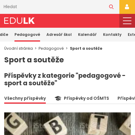
Přeskočit
k
PŘI
hlavnímu
obsahu
odiče
Pedagogové
Adresář škol
Kalendář
Kontakty
Ext
Úvodní stránka
Pedagogové
Sport a soutěže
Sport a soutěže
Příspěvky z kategorie "pedagogové -
sport a soutěže"
Všechny příspěvky
Příspěvky od OŠMTS
Příspěv