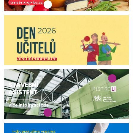
trziste.kraj-lbc.cz
Více informací zde
STAVEBNÍ
ASISTENT
Více informací zde
інформаційна україна