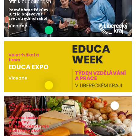
Pomáháme žákům
8. tříd objevovat
svět středních škol.
Více zde
Veletrh škol a
firem
EDUCA EXPO
Více zde
Objevte kvalitní
potraviny
z Libereckého kraje
a blízkého okolí!