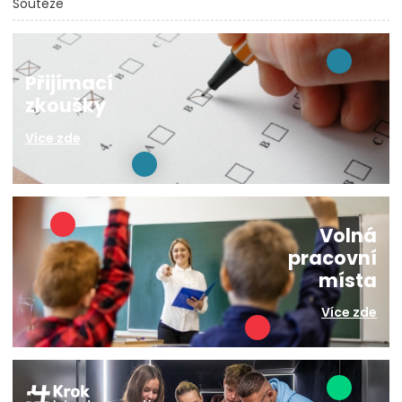
Soutěže
Přijímací
zkoušky
Více zde
Volná
pracovní
místa
Více zde