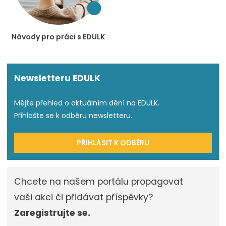
Návody pro práci s EDULK
Newsletteru EDULK
Mějte přehled o aktuálním dění na EDULK.
Přihlašte se k odběru newsletteru.
PŘIHLÁSIT K ODBĚRU
Chcete na našem portálu propagovat
vaši akci či přidávat příspěvky?
Zaregistrujte se.