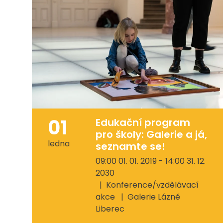
01
Edukační program
pro školy: Galerie a já,
ledna
seznamte se!
09:00 01. 01. 2019 - 14:00 31. 12.
2030
Konference/vzdělávací
akce
Galerie Lázně
Liberec