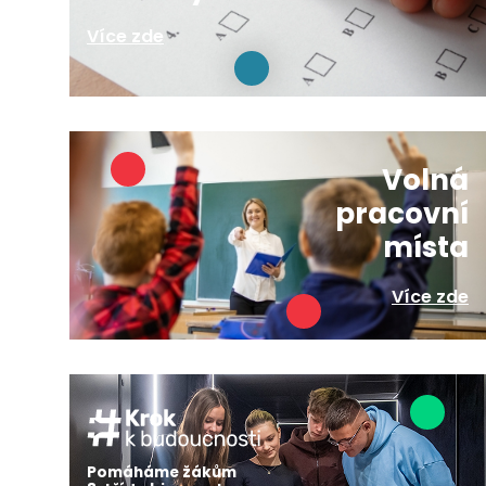
Více zde
Volná
pracovní
místa
Více zde
Pomáháme žákům