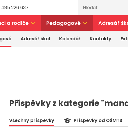
 485 226 637
ci a rodiče
Pedagogové
Adresář šk
gové
Adresář škol
Kalendář
Kontakty
Ext
Příspěvky z kategorie "ma
Všechny příspěvky
Příspěvky od OŠMTS