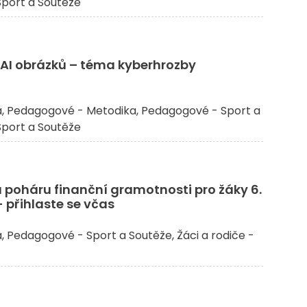
 Sport a Soutěže
 AI obrázků – téma kyberhrozby
a
Pedagogové - Metodika
Pedagogové - Sport a
 Sport a Soutěže
va poháru finanční gramotnosti pro žáky 6.
- přihlaste se včas
a
Pedagogové - Sport a Soutěže
Žáci a rodiče -