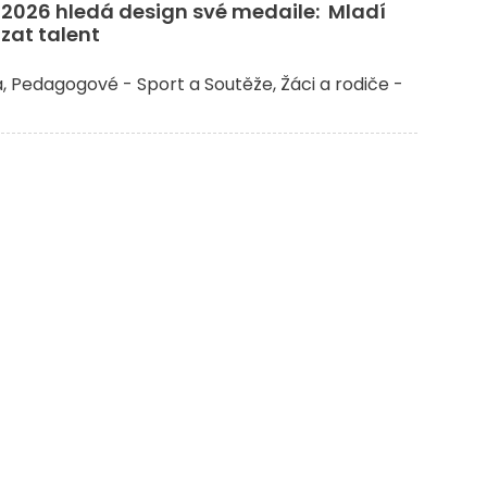
026 hledá design své medaile: Mladí
zat talent
a
Pedagogové - Sport a Soutěže
Žáci a rodiče -