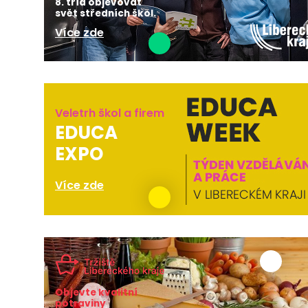
8. tříd objevovat
svět středních škol.
Více zde
Veletrh škol a firem
EDUCA
EXPO
Více zde
Objevte kvalitní
potraviny