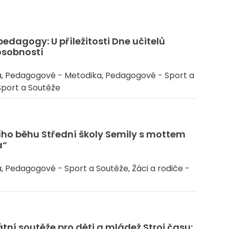
 pedagogy: U příležitosti Dne učitelů
osobností
a
Pedagogové - Metodika
Pedagogové - Sport a
 Sport a Soutěže
ního běhu Střední školy Semily s mottem
a“
a
Pedagogové - Sport a Soutěže
Žáci a rodiče -
tní soutěže pro děti a mládež Stroj času: