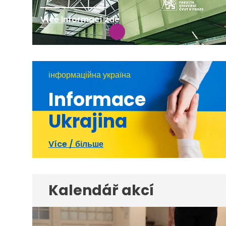
Více informací zde
інформаційна україна
Informace
Ukrajina
Více / більше
Kalendář akcí