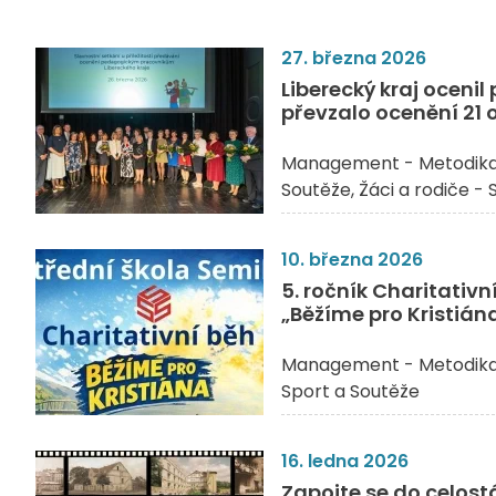
27. března 2026
Liberecký kraj ocenil
převzalo ocenění 21 
Management - Metodik
Soutěže
Žáci a rodiče -
10. března 2026
5. ročník Charitativ
„Běžíme pro Kristián
Management - Metodik
Sport a Soutěže
16. ledna 2026
Zapojte se do celostá