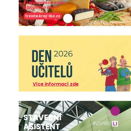
z Libereckého kraje
a blízkého okolí!
trziste.kraj-lbc.cz
Více informací zde
STAVEBNÍ
ASISTENT