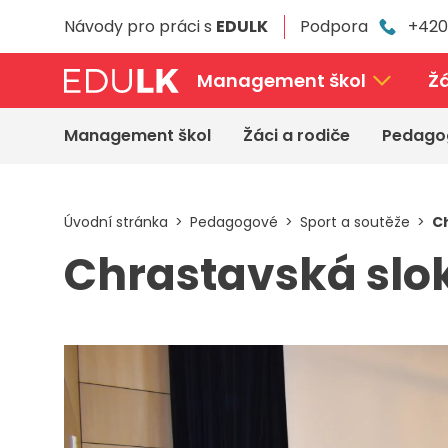
Přeskočit
Návody pro práci s
EDULK
Podpora
+420
k
hlavnímu
obsahu
Management škol
Žá
Management škol
Žáci a rodiče
Pedago
Úvodní stránka
Pedagogové
Sport a soutěže
C
Chrastavská slo