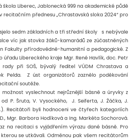
á škola Liberec, Jablonecká 999 na akademické půdě
e v recitačním přednesu „Chrastavská sloka 2024“ pro
sjelo sedm základních a tři střední školy s nebývale
alce víc jak stovka žáků-kamarádů ze zúčastněných
kan Fakulty přírodovědně-humanitní a pedagogické. Z
ého úřadu Libereckého kraje Mgr. René Havlík, doc. Petr
é rady při SOŠ, bývalý ředitel VÚDM Chrastava a
ěk Pelda. Z úst organizátorů zaznělo poděkování
ecitační soutěže.
možnost vyslechnout nejrůznější básně a úryvky z
od P. Šruta, V. Vysockého, J. Seiferta, J. Žáčka, J.
…). Recitátoři byli hodnoceni ve čtyřech kategoriích
D., Mgr. Barbora Hodíková a Ing. Markéta Sochorová.
az na recitaci s vyjádřením výrazu dané básně. Pro
e kterou se utkávali. Odměnou pak všem recitátorům