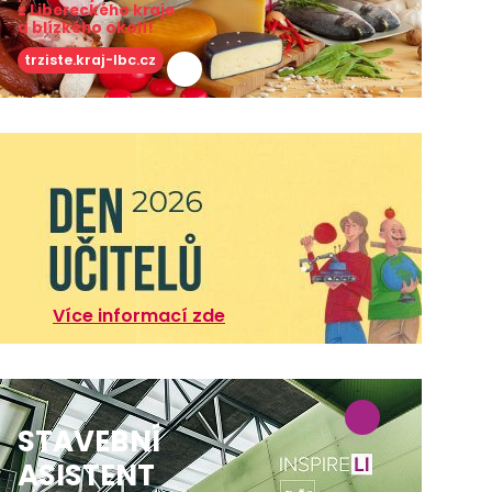
z Libereckého kraje
a blízkého okolí!
trziste.kraj-lbc.cz
Více informací zde
STAVEBNÍ
ASISTENT