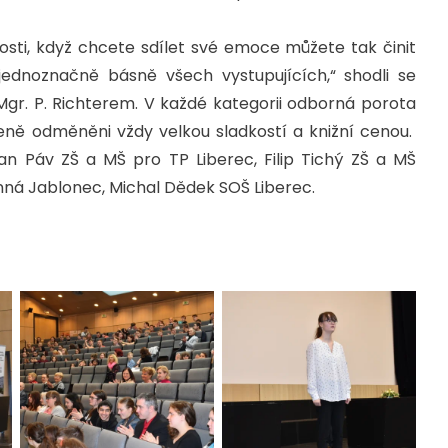
adosti, když chcete sdílet své emoce můžete tak činit
jednoznačně básně všech vystupujících,“ shodli se
Mgr. P. Richterem. V každé kategorii odborná porota
ouženě odměněni vždy velkou sladkostí a knižní cenou.
Jan Páv ZŠ a MŠ pro TP Liberec, Filip Tichý ZŠ a MŠ
ná Jablonec, Michal Dědek SOŠ Liberec.