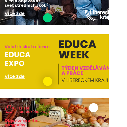
8. tříd objevovat
svět středních škol.
Více zde
Veletrh škol a firem
EDUCA
EXPO
Více zde
Objevte kvalitní
potraviny