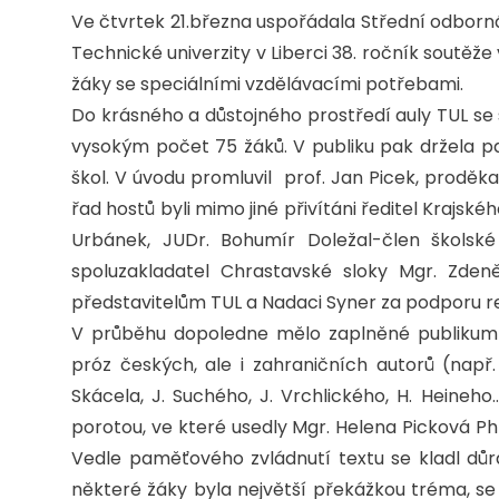
Ve čtvrtek 21.března uspořádala Střední odborn
Technické univerzity v Liberci 38. ročník soutěž
žáky se speciálními vzdělávacími potřebami.
Do krásného a důstojného prostředí auly TUL se 
vysokým počet 75 žáků. V publiku pak držela p
škol. V úvodu promluvil prof. Jan Picek, prodě
řad hostů byli mimo jiné přivítáni ředitel Krajsk
Urbánek, JUDr. Bohumír Doležal-člen školsk
spoluzakladatel Chrastavské sloky Mgr. Zden
představitelům TUL a Nadaci Syner za podporu r
V průběhu dopoledne mělo zaplněné publikum 
próz českých, ale i zahraničních autorů (např. 
Skácela, J. Suchého, J. Vrchlického, H. Heineho
porotou, ve které usedly Mgr. Helena Picková Ph
Vedle paměťového zvládnutí textu se kladl důr
některé žáky byla největší překážkou tréma, s