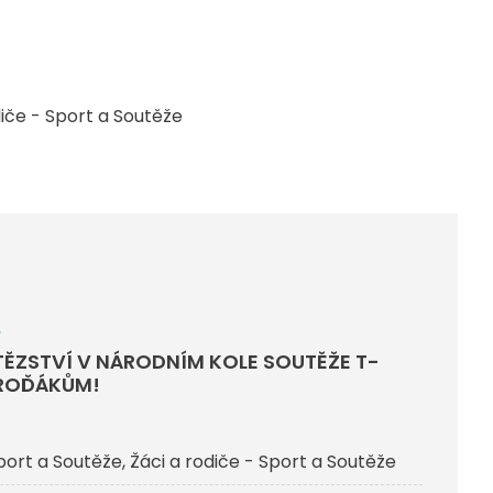
diče - Sport a Soutěže
6
TĚZSTVÍ V NÁRODNÍM KOLE SOUTĚŽE T-
BROĎÁKŮM!
ort a Soutěže
Žáci a rodiče - Sport a Soutěže