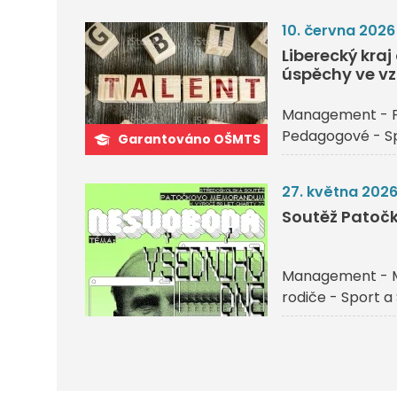
10. června 2026
Liberecký kra
úspěchy ve vz
Management - P
Pedagogové - Sp
Garantováno OŠMTS
27. května 202
Soutěž Pato
Management - 
rodiče - Sport a