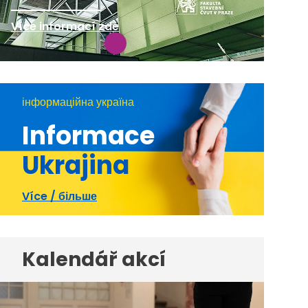
Více informací zde
інформаційна україна
Informace
Ukrajina
Více / більше
Kalendář akcí