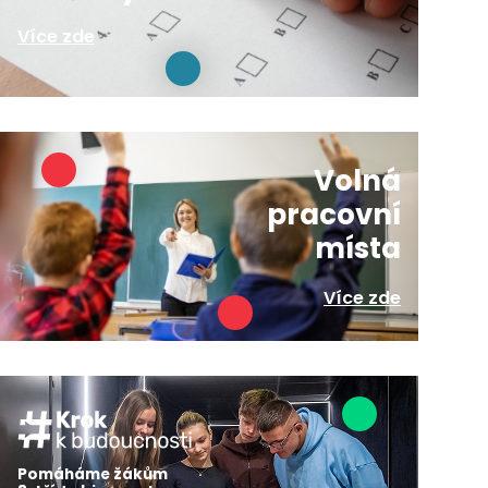
Více zde
Volná
pracovní
místa
Více zde
Pomáháme žákům