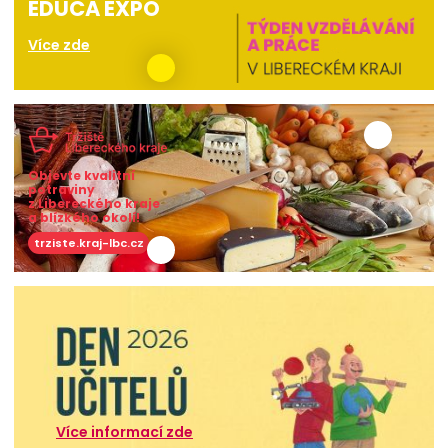
EDUCA EXPO
Více zde
Objevte kvalitní
potraviny
z Libereckého kraje
a blízkého okolí!
trziste.kraj-lbc.cz
Více informací zde