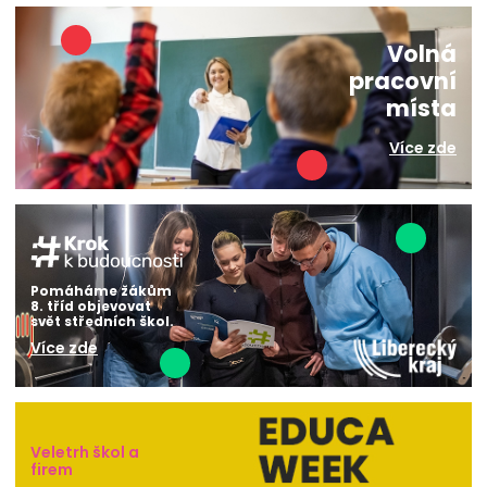
Volná
pracovní
místa
Více zde
Pomáháme žákům
8. tříd objevovat
svět středních škol.
Více zde
Veletrh škol a
firem