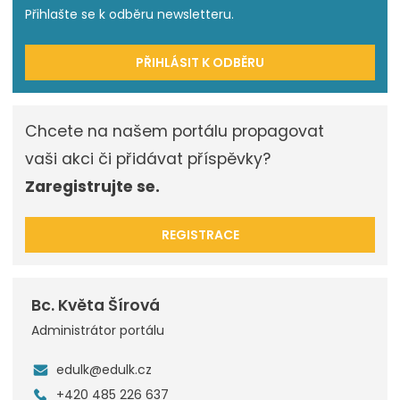
Přihlašte se k odběru newsletteru.
PŘIHLÁSIT K ODBĚRU
Chcete na našem portálu propagovat
vaši akci či přidávat příspěvky?
Zaregistrujte se.
REGISTRACE
Bc. Květa Šírová
Administrátor portálu
edulk@edulk.cz
+420 485 226 637