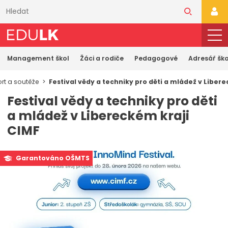
Přeskočit
k
PŘI
hlavnímu
obsahu
Management škol
Žáci a rodiče
Pedagogové
Adresář ško
rt a soutěže
Festival vědy a techniky pro děti a mládež v Liber
Festival vědy a techniky pro děti
a mládež v Libereckém kraji
CIMF
Garantováno OŠMTS