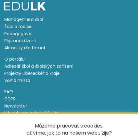
Management škol
Žáci a rodiče
Pedagogové
Přijímací řízení
Aktuality dle témat
O portálu
Adresář škol a školských zařízení
Projekty Libereckého kraje
Volná místa
FAQ
GDPR
Newsletter
Návody pro práci s EDULK
Prohlášení o přístupnosti
Můžeme pracovat s cookies,
Nastavení cookies
ať víme, jak to na našem webu žije?
Informace o souborech cookie