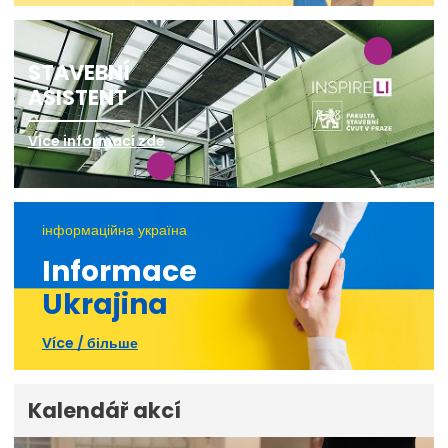
STAVEBNÍ
ASISTENT
Více informací zde
інформаційна україна
Informace
Ukrajina
Více / більше
Kalendář akcí