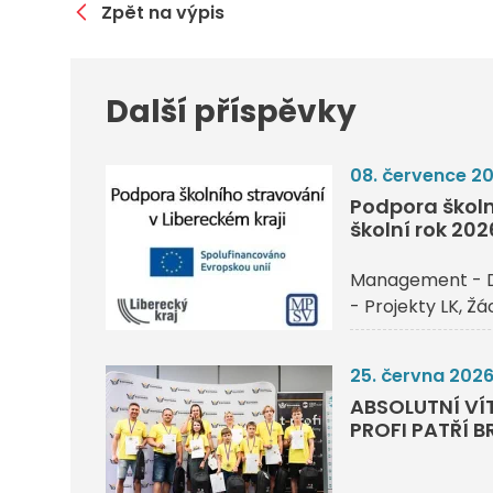
Zpět na výpis
Další příspěvky
08. července 2
Podpora školn
školní rok 20
Management - 
- Projekty LK
Žác
25. června 202
ABSOLUTNÍ VÍ
PROFI PATŘÍ 