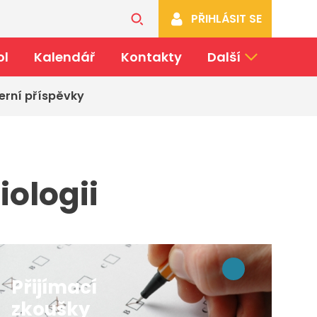
PŘIHLÁSIT SE
ol
Kalendář
Kontakty
Další
erní příspěvky
iologii
Přijímací
zkoušky