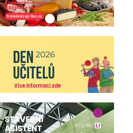
z Libereckého kraje
a blízkého okolí!
trziste.kraj-lbc.cz
Více informací zde
STAVEBNÍ
ASISTENT