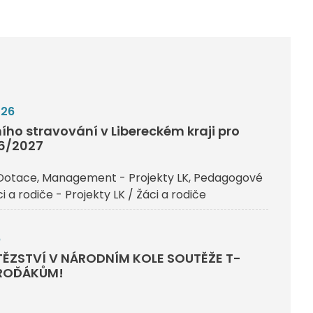
026
ího stravování v Libereckém kraji pro
26/2027
Dotace
Management - Projekty LK
Pedagogové
i a rodiče - Projekty LK / Žáci a rodiče
6
TĚZSTVÍ V NÁRODNÍM KOLE SOUTĚŽE T-
BROĎÁKŮM!