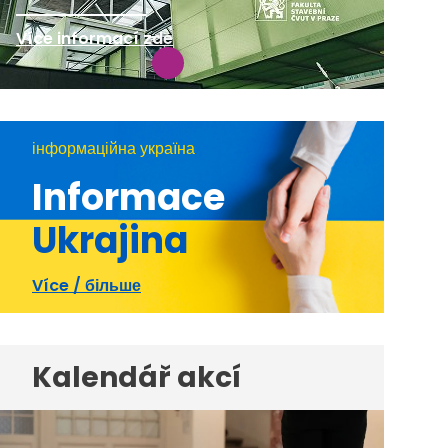
Více informací zde
інформаційна україна
Informace
Ukrajina
Více / більше
Kalendář akcí