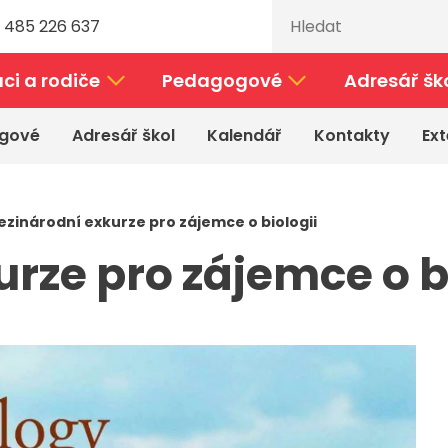
 485 226 637
ci a rodiče
Pedagogové
Adresář šk
gové
Adresář škol
Kalendář
Kontakty
Ext
zinárodní exkurze pro zájemce o biologii
rze pro zájemce o b