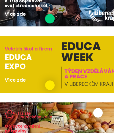
8. tříd objevovat
svět středních škol.
Více zde
Veletrh škol a firem
EDUCA
EXPO
Více zde
Objevte kvalitní
potraviny