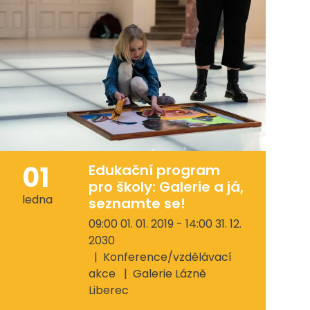
01
Edukační program
pro školy: Galerie a já,
ledna
seznamte se!
09:00 01. 01. 2019 - 14:00 31. 12.
2030
Konference/vzdělávací
akce
Galerie Lázně
Liberec