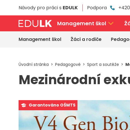
Přeskočit
Návody pro práci s
EDULK
Podpora
+420
k
hlavnímu
obsahu
Management škol
Žá
Management škol
Žáci a rodiče
Pedago
Úvodní stránka
Pedagogové
Sport a soutěže
Me
Mezinárodní exku
Garantováno OŠMTS