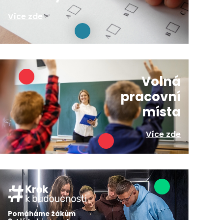
Více zde
Volná
pracovní
místa
Více zde
Pomáháme žákům