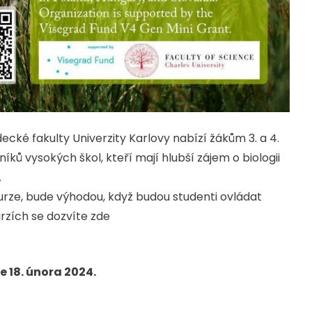
decké fakulty Univerzity Karlovy nabízí žákům 3. a 4.
níků vysokých škol, kteří mají hlubší zájem o biologii
.
urze, bude výhodou, když budou studenti ovládat
urzích se dozvíte zde
e 18. února 2024.