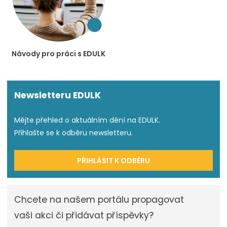
Návody pro práci s EDULK
Newsletteru EDULK
Mějte přehled o aktuálním dění na EDULK.
Přihlašte se k odběru newsletteru.
PŘIHLÁSIT K ODBĚRU
Chcete na našem portálu propagovat
vaši akci či přidávat příspěvky?