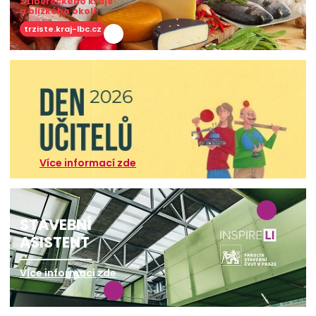
z Libereckého kraje
a blízkého okolí!
trziste.kraj-lbc.cz
Více informací zde
STAVEBNÍ
ASISTENT
Více informací zde