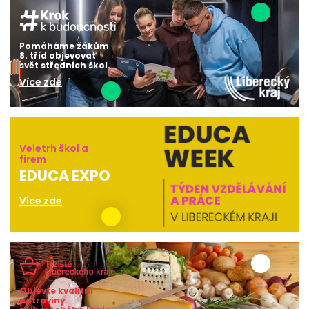
Pomáháme žákům
8. tříd objevovat
svět středních škol.
Více zde
Veletrh škol a
firem
EDUCA EXPO
Více zde
Objevte kvalitní
potraviny