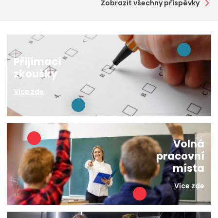
Zobrazit všechny příspěvky
Přijímací
zkoušky
Více zde
Volná
pracovní
místa
Více zde