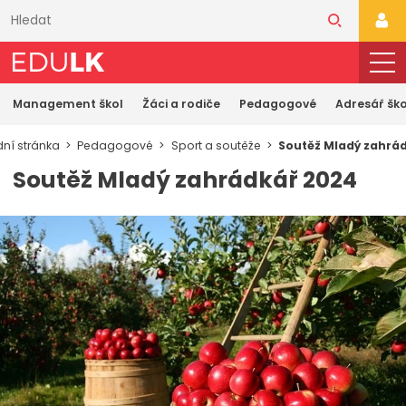
Přeskočit
k
PŘI
hlavnímu
obsahu
Management škol
Žáci a rodiče
Pedagogové
Adresář ško
ní stránka
Pedagogové
Sport a soutěže
Soutěž Mladý zahrá
Soutěž Mladý zahrádkář 2024