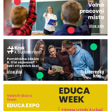
Volná
pracovní
místa
Více zde
Pomáháme žákům
8. tříd objevovat
svět středních škol.
Více zde
Veletrh škol a
firem
EDUCA EXPO