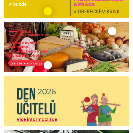
Více zde
Objevte kvalitní
potraviny
z Libereckého kraje
a blízkého okolí!
trziste.kraj-lbc.cz
Více informací zde