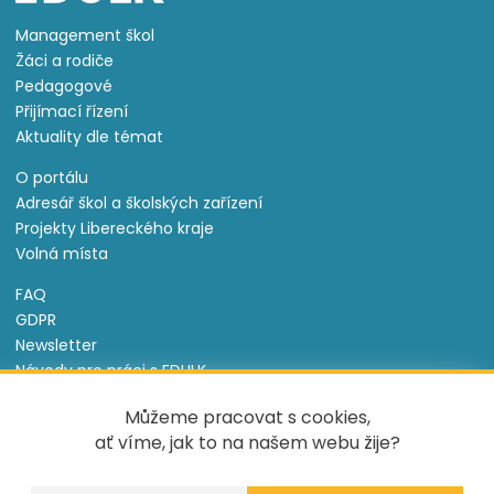
Management škol
Žáci a rodiče
Pedagogové
Přijímací řízení
Aktuality dle témat
O portálu
Adresář škol a školských zařízení
Projekty Libereckého kraje
Volná místa
FAQ
GDPR
Newsletter
Návody pro práci s EDULK
Prohlášení o přístupnosti
Můžeme pracovat s cookies,
Nastavení cookies
ať víme, jak to na našem webu žije?
Informace o souborech cookie