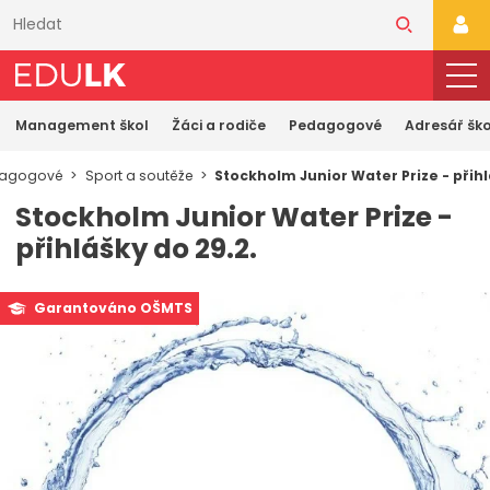
Přeskočit
k
PŘI
hlavnímu
obsahu
Management škol
Žáci a rodiče
Pedagogové
Adresář ško
agogové
Sport a soutěže
Stockholm Junior Water Prize - přihl
Stockholm Junior Water Prize -
přihlášky do 29.2.
Garantováno OŠMTS