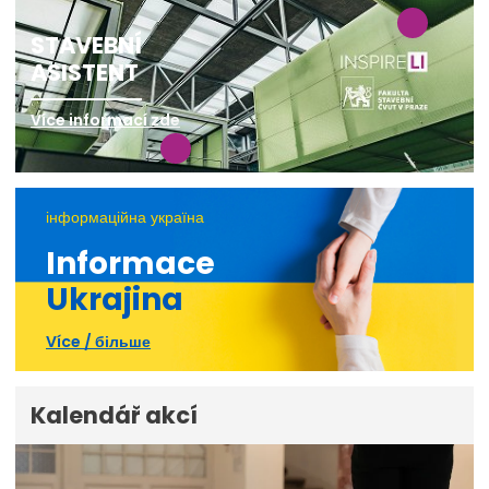
STAVEBNÍ
ASISTENT
Více informací zde
інформаційна україна
Informace
Ukrajina
Více / більше
Kalendář akcí