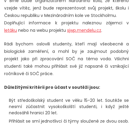
v Brně bude organizátorem Národního kola, ze kterého
vzejde vítěz, jenž bude reprezentovat svůj projekt, školu i
Českou republiku v Mezinárodním kole ve Stockholmu.
Doplňující informace k projektu naleznou zájemci v
letáku
nebo na webu projektu
sjwp.mendelu.cz
.
Rádi bychom oslovili studenty, kteří mají všeobecné a
biologické zaměření, a mohl by je zaujmout podobný
projekt jako při zpracování SOČ na téma voda. Všichni
studenti také mohou přihlásit své již napsané či vznikající
ročníkové či SOČ práce.
Důležitými kritérii pro účast v soutěži jsou:
Být středoškolský student ve věku 15-20 let. Soutěže se
nesmí zúčastnit vysokoškolští studenti, i když ještě
nedosáhli hranici 20 let.
Přihlásit se smí jednotlivci či týmy sloužené ze dvou osob.