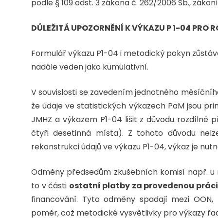
podle § 109 odst. 3 zákona č. 262/2006 Sb., zákon
DŮLEŽITÁ UPOZORNĚNÍ K VÝKAZU P 1-04 PRO R
Formulář výkazu P1-04 i metodický pokyn zůstáva
nadále veden jako kumulativní.
V souvislosti se zavedením jednotného měsíčníh
že údaje ve statistických výkazech PaM jsou pri
JMHZ a výkazem P1-04 lišit z důvodu rozdílné p
čtyři desetinná místa). Z tohoto důvodu nel
rekonstrukci údajů ve výkazu P1-04, výkaz je nu
Odměny předsedům zkušebních komisí např. u 
to v části
ostatní platby za provedenou prác
financování. Tyto odměny spadají mezi OON,
poměr, což metodické vysvětlivky pro výkazy řady