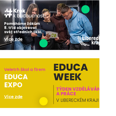
Pomáháme žákům
8. tříd objevovat
svět středních škol.
Více zde
Veletrh škol a firem
EDUCA
EXPO
Více zde