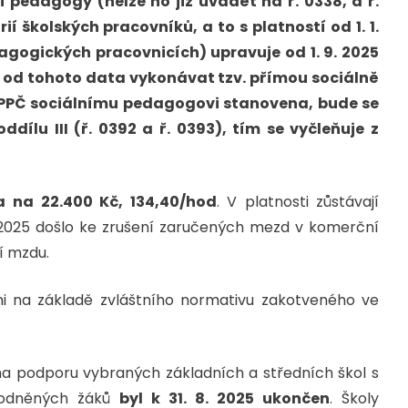
pedagogy (nelze ho již uvádět na ř. 0338, a ř.
í školských pracovníků, a to s platností od 1. 1.
agogických pracovnicích) upravuje od 1. 9. 2025
 od tohoto data vykonávat tzv. přímou sociálně
 PPČ sociálnímu pedagogovi stanovena, bude se
ddílu III (ř. 0392 a ř. 0393), tím se vyčleňuje z
a
na 22.400 Kč, 134,40/hod
. V platnosti zůstávají
 2025 došlo ke zrušení zaručených mezd v komerční
í mzdu.
váni na základě zvláštního normativu zakotveného ve
a podporu vybraných základních a středních škol s
hodněných žáků
byl k 31. 8. 2025 ukončen
. Školy