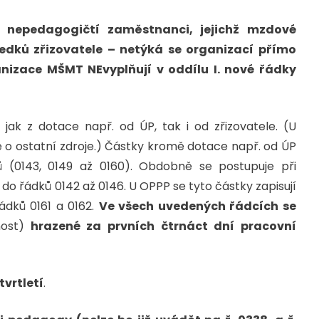
e nepedagogičtí zaměstnanci, jejichž mzdové
edků zřizovatele – netýká se organizací přímo
anizace MŠMT NEvyplňují v oddílu I. nové řádky
jak z dotace např. od ÚP, tak i od zřizovatele. (U
o ostatní zdroje.) Částky kromě dotace např. od ÚP
ů (0143, 0149 až 0160). Obdobně se postupuje při
 do řádků 0142 až 0146. U OPPP se tyto částky zapisují
ádků 0161 a 0162.
Ve všech uvedených řádcích se
ost)
hrazené za prvních čtrnáct dní pracovní
čtvrtletí
.