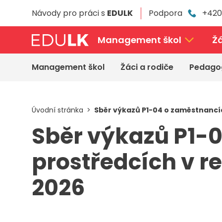
Přeskočit
Návody pro práci s
EDULK
Podpora
+420
k
hlavnímu
obsahu
Management škol
Žá
Management škol
Žáci a rodiče
Pedago
Úvodní stránka
Sběr výkazů P1-04 o zaměstnancích
Sběr výkazů P1-
prostředcích v reg
2026