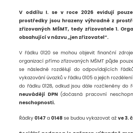
V oddílu I. se v roce 2026 evidují pouz
prostředky jsou hrazeny výhradně z prostř
zřizovaných MŠMT, tedy zřizovatele 1. Org
obsahující v názvu „jen zřizovatel“.
V řádku 0120 se mohou objevit finanční zdroje 
organizací přímo zřizovaných MŠMT půjde pouze 
se následně rozdělují do odpovídajících řádk
vykazování úvazků v řádku 0105 a jejich rozdělení
do řádku 0128, odkud jsou dále rozčleněny do ř
neuvádějí DPN
(dočasná pracovní neschopn
neschopnosti.
Řádky
0147
a
0148
se budou vykazovat až
ve 3. 