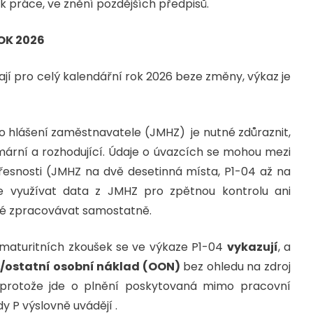
ík práce, ve znění pozdějších předpisů.
OK 2026
jí pro celý kalendářní rok 2026 beze změny, výkaz je
o hlášení zaměstnavatele (JMHZ) je nutné zdůraznit,
mární a rozhodující. Údaje o úvazcích se mohou mezi
řesnosti (JMHZ na dvě desetinná místa, P1-04 až na
ze využívat data z JMHZ pro zpětnou kontrolu ani
tné zpracovávat samostatně.
maturitních zkoušek se ve výkaze P1-04
vykazují
, a
i/ostatní osobní náklad (OON)
bez ohledu na zdroj
 protože jde o plnění poskytovaná mimo pracovní
 P výslovně uvádějí .