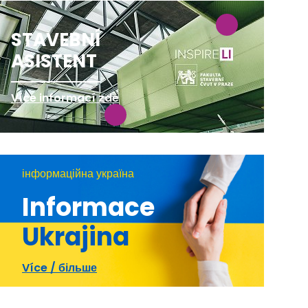
STAVEBNÍ
ASISTENT
Více informací zde
інформаційна україна
Informace
Ukrajina
Více / більше