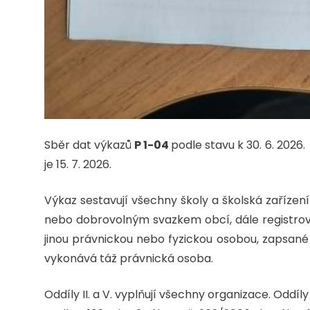
Sběr dat výkazů
P 1-04
podle stavu k 30. 6. 202
je 15. 7. 2026.
Výkaz sestavují všechny školy a školská zařízení
nebo dobrovolným svazkem obcí, dále registro
jinou právnickou nebo fyzickou osobou, zapsané do
vykonává táž právnická osoba.
Oddíly II. a V. vyplňují všechny organizace. Oddíly I.