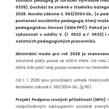
Sociální pedagog je zařazen výhradně mezi 
0339). Dochází ke změně v číselníku kategori
2026. Novela zákona č. 563/2004 Sb., (o ped
postavení sociálního pedagoga, který může
pedagogickou činnost (dále PPČ). Pokud je
vykazovat v oddílu V. (ř. 0532 a ř. 0533) i o
ostatních pedagogických pracovníků.
Minimální mzda pro rok 2026 je stanoven
zaručené platy pouze ve státní sféře. Od roku
sféře, kde platí tedy pouze omezení na minimáln
Od 1. 1. 2026 jsou provázející učitelé financo
školském zákoně č. 561/2004 Sb., (§ 161).
Projekt Podpora rovných příležitostí (NPO)
n
nadprůměrným zastoupením sociálně znevý