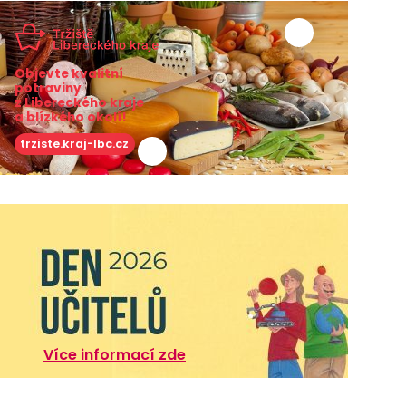
Objevte kvalitní
potraviny
z Libereckého kraje
a blízkého okolí!
trziste.kraj-lbc.cz
Více informací zde