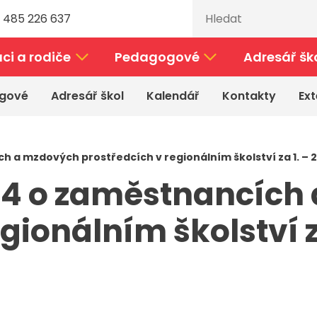
 485 226 637
ci a rodiče
Pedagogové
Adresář šk
gové
Adresář škol
Kalendář
Kontakty
Ext
 a mzdových prostředcích v regionálním školství za 1. – 2
04 o zaměstnancích
ionálním školství za 