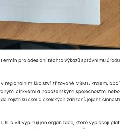
6. Termín pro odeslání těchto výkazů správnímu úřadu
 v regionálním školství zřizované MŠMT, krajem, obcí
vanými církvemi a náboženskými společnostmi nebo
 rejstříku škol a školských zařízení, jejichž činnosti
, III. a VII. vyplňují jen organizace, které vyplácejí plat