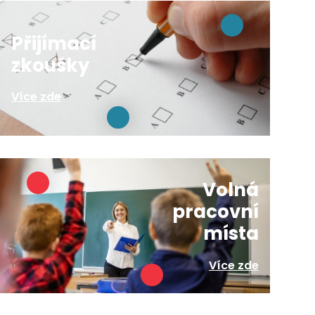
Přijímací
zkoušky
Více zde
Volná
pracovní
místa
Více zde