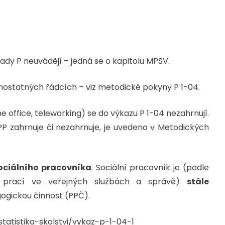
řady P neuvádějí – jedná se o kapitolu MPSV.
mostatných řádcích – viz metodické pokyny P 1-04.
office, teleworking) se do výkazu P 1-04 nezahrnují.
P zahrnuje či nezahrnuje, je uvedeno v Metodických
ociálního pracovníka
. Sociální pracovník je (podle
gu prací ve veřejných službách a správě)
stále
gickou činnost (PPČ).
tatistika-skolstvi/vykaz-p-1-04-1