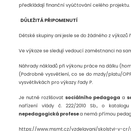
předkládají finanční vyúčtování celého projektu.
DŮLEŽITÁ PŘIPOMENUTÍ
Dětské skupiny ani jesle se do žádného z výkazů 
Ve výkaze se sledují vedoucí zaměstnanci na sa
Náhrady nákladů při výkonu práce na dálku (home 
(Podrobné vysvětlení, co se do mzdy/platu/OPP
vysvětlivkách pro výkazy řady P.
Je nutné rozlišovat
sociálního pedagoga
a
s
nařízení vlády č. 222/2010 Sb., o katalo
nepedagogická profese
a nemá přímou pedago
https://www.msmt.cz/vzdelavani/skolstvi-v-cr/s