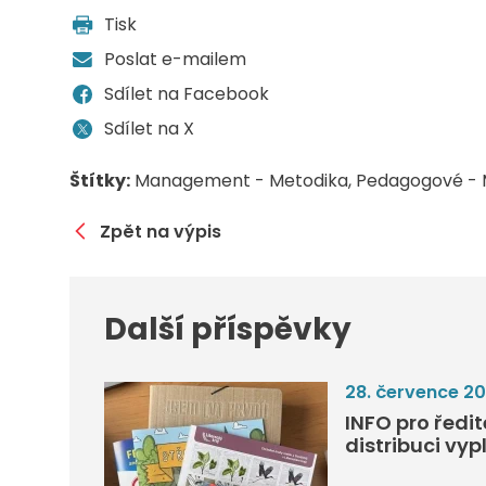
Tisk
Poslat e-mailem
Sdílet na Facebook
Sdílet na X
Štítky:
Management - Metodika
Pedagogové - 
Zpět na výpis
Další příspěvky
28. července 2
INFO pro ředi
distribuci vyp