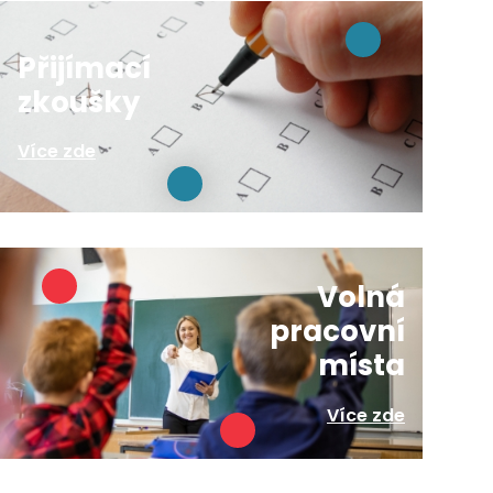
Přijímací
zkoušky
Více zde
Volná
pracovní
místa
Více zde