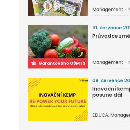
Management - 
10. července 20
Průvodce změ
Management - 
Garantováno OŠMTS
08. července 2
Inovační kemp 
posune dál
EDUCA
Managem