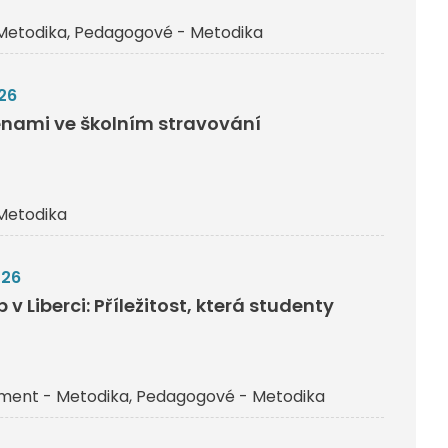
Metodika
Pedagogové - Metodika
26
nami ve školním stravování
Metodika
026
v Liberci: Příležitost, která studenty
ent - Metodika
Pedagogové - Metodika