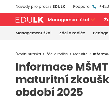
Přeskočit
Návody pro práci s
EDULK
Podpora
+420
k
hlavnímu
obsahu
Management škol
Žá
Management škol
Žáci a rodiče
Pedago
Úvodní stránka
Žáci a rodiče
Maturita
Informa
Informace MŠMT
maturitní zkouš
období 2025