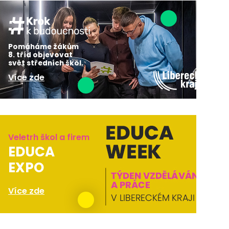
Pomáháme žákům
8. tříd objevovat
svět středních škol.
Více zde
Veletrh škol a firem
EDUCA
EXPO
Více zde