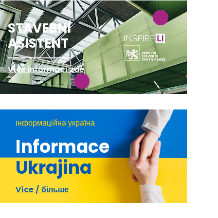
STAVEBNÍ
ASISTENT
Více informací zde
інформаційна україна
Informace
Ukrajina
Více / більше