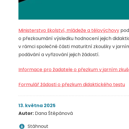
Ministerstvo školství, mládeže a tělovýchovy
pod
o přezkoumání výsledku hodnocení jejich didakt
v rámci společné části maturitní zkoušky v jar
podávání a vyřizování jejich žádostí.
Informace pro žadatele o přezkum v jarním zku
Formulář žádosti o přezkum didaktického testu
13. května 2025
Autor:
Dana Štěpánová
Stáhnout