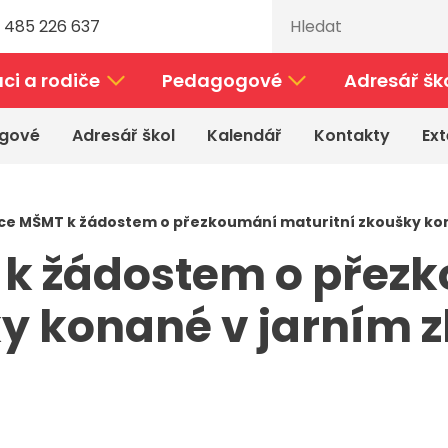
 485 226 637
ci a rodiče
Pedagogové
Adresář šk
gové
Adresář škol
Kalendář
Kontakty
Ext
ce MŠMT k žádostem o přezkoumání maturitní zkoušky ko
 k žádostem o přez
ky konané v jarním