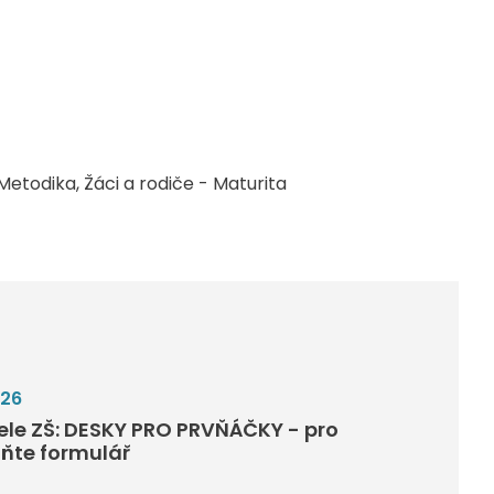
Metodika
Žáci a rodiče - Maturita
026
tele ZŠ: DESKY PRO PRVŇÁČKY - pro
lňte formulář