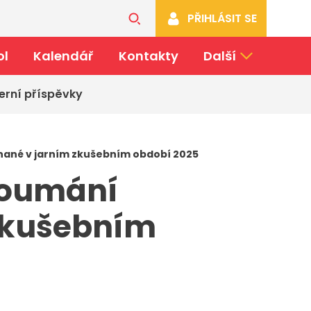
PŘIHLÁSIT SE
ol
Kalendář
Kontakty
Další
erní příspěvky
nané v jarním zkušebním období 2025
koumání
 zkušebním