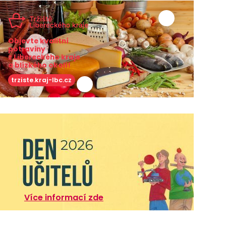
Objevte kvalitní
potraviny
z Libereckého kraje
a blízkého okolí!
trziste.kraj-lbc.cz
Více informací zde