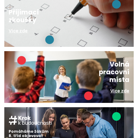
Přijímací
zkoušky
Více zde
Volná
pracovní
místa
Více zde
Pomáháme žákům
8. tříd objevovat