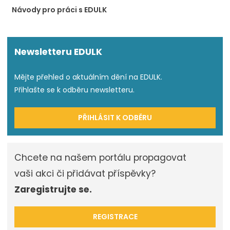
Návody pro práci s EDULK
Newsletteru EDULK
Mějte přehled o aktuálním dění na EDULK.
Přihlašte se k odběru newsletteru.
PŘIHLÁSIT K ODBĚRU
Chcete na našem portálu propagovat
vaši akci či přidávat příspěvky?
Zaregistrujte se.
REGISTRACE