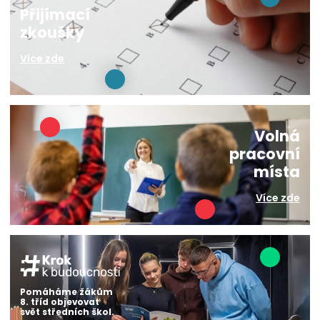
Přijímací
zkoušky
Více zde
Volná
pracovní
místa
Více zde
Pomáháme žákům
8. tříd objevovat
svět středních škol.