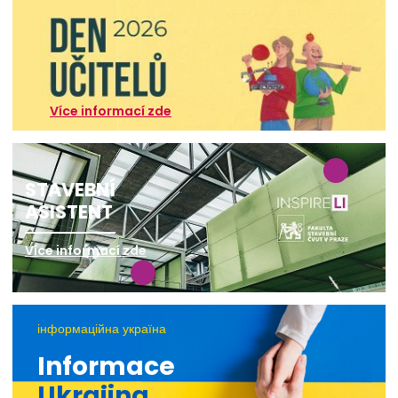
Více informací zde
STAVEBNÍ
ASISTENT
Více informací zde
інформаційна україна
Informace
Ukrajina