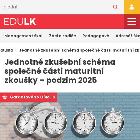
Přeskočit
k
PŘI
hlavnímu
obsahu
Management škol
Žáci a rodiče
Pedagogové
Adresář ško
aturita
Jednotné zkušební schéma společné části maturitní z
Jednotné zkušební schéma
společné části maturitní
zkoušky – podzim 2025
Garantováno OŠMTS