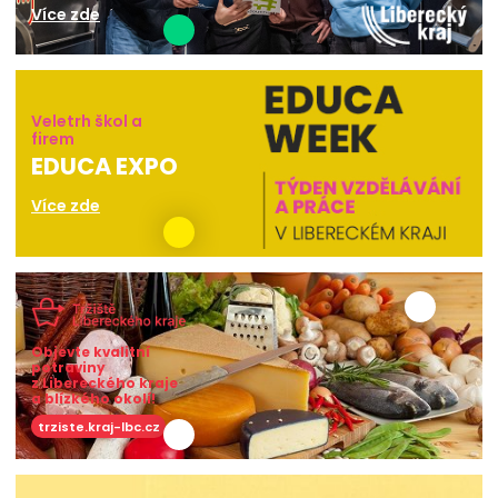
Více zde
Veletrh škol a
firem
EDUCA EXPO
Více zde
Objevte kvalitní
potraviny
z Libereckého kraje
a blízkého okolí!
trziste.kraj-lbc.cz