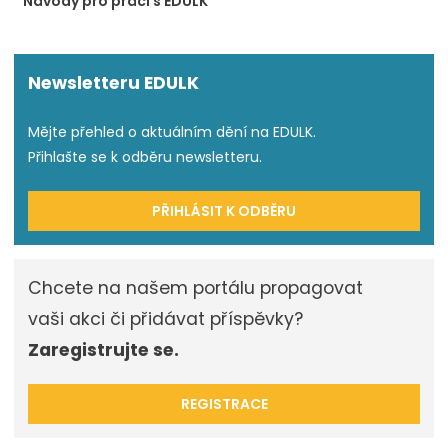
Návody pro práci s EDULK
Newsletteru EDULK
Mějte přehled o aktuálním dění na EDULK.
Přihlašte se k odběru newsletteru.
PŘIHLÁSIT K ODBĚRU
Chcete na našem portálu propagovat
vaši akci či přidávat příspěvky?
Zaregistrujte se.
REGISTRACE