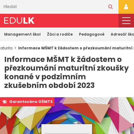
Přeskočit
k
PŘI
hlavnímu
obsahu
Management škol
Žáci a rodiče
Pedagogové
Adresář ško
aturita
Informace MŠMT k žádostem o přezkoumání maturitní
Informace MŠMT k žádostem o
přezkoumání maturitní zkoušky
konané v podzimním
zkušebním období 2023
Garantováno OŠMTS