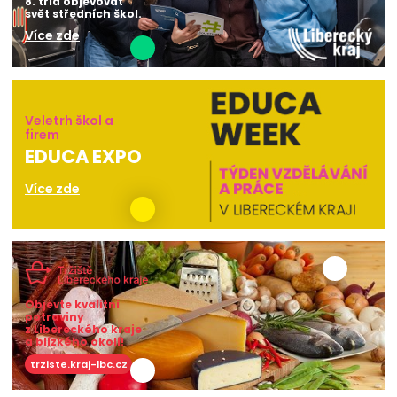
8. tříd objevovat
svět středních škol.
Více zde
Veletrh škol a
firem
EDUCA EXPO
Více zde
Objevte kvalitní
potraviny
z Libereckého kraje
a blízkého okolí!
trziste.kraj-lbc.cz