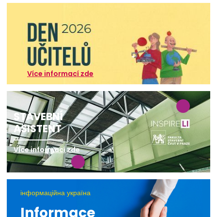
Více informací zde
STAVEBNÍ
ASISTENT
Více informací zde
інформаційна україна
Informace