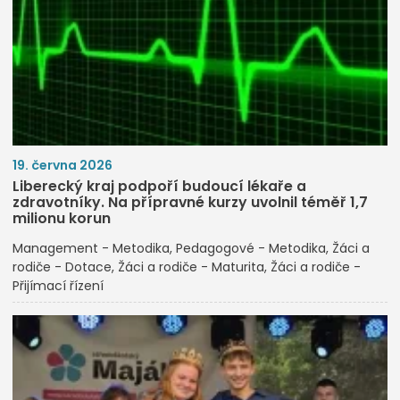
19. června 2026
Liberecký kraj podpoří budoucí lékaře a
zdravotníky. Na přípravné kurzy uvolnil téměř 1,7
milionu korun
Management - Metodika
Pedagogové - Metodika
Žáci a
rodiče - Dotace
Žáci a rodiče - Maturita
Žáci a rodiče -
Přijímací řízení