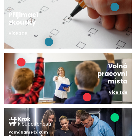
Přijímací
zkoušky
Více zde
Volná
pracovní
místa
Více zde
Pomáháme žákům