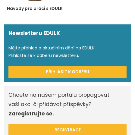
Návody pro práci s EDULK
Newsletteru EDULK
Mějte přehled o aktuálním dění na EDULK.
Přihlašte se k odběru newsletteru.
PŘIHLÁSIT K ODBĚRU
Chcete na našem portálu propagovat
vaši akci či přidávat příspěvky?
Zaregistrujte se.
REGISTRACE