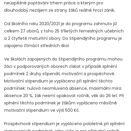
neúspěšně poptáváni trhem práce a kterým pro
dlouhodobý nezájem ze strany žáků reálně hrozí zánik.
Od školního roku 2020/2021 je do programu zahrnuto již
celkem 27 oborů, z toho 25 tříletých řemeslných učebních
a 2 čtyřleté maturitní obory. Do Stipendijního programu je
zapojeno čtrnáct středních škol.
Ve školách zapojených do Stipendijního programu mohou
žáci v podporovaných oborech získat v případě splnění
podmínek 2 druhy stipendií, motivační a prospěchové.
Motivační stipendium je vypláceno při splnění těchto
podmínek: nulová neomluvená absence, maximální míra
absence 20 %, žák nesmí opakovat ročník, věk do 26 let. Při
splnění těchto podmínek je žákům vypláceno měsíčně
motivační stipendium ve výši 500 Kč.
Prospěchové stipendium je vypláceno pololetně při splnění
stanovených podmínek, jeho výše je pro příslušný ročník