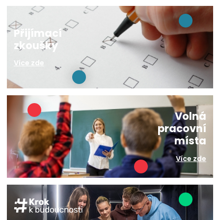
Přijímací
zkoušky
Více zde
Volná
pracovní
místa
Více zde