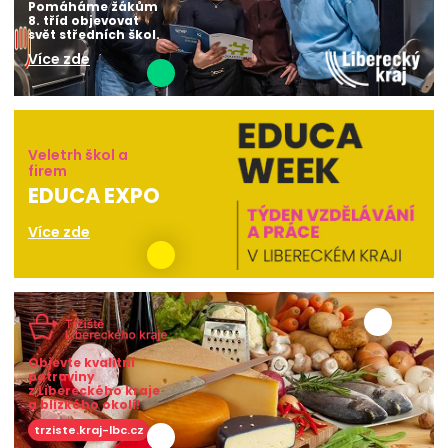
Pomáháme žákům
8. tříd objevovat
svět středních škol.
Více zde
Veletrh škol a
firem
EDUCA EXPO
Více zde
Objevte kvalitní
potraviny
z Libereckého kraje
a blízkého okolí!
trziste.kraj-lbc.cz