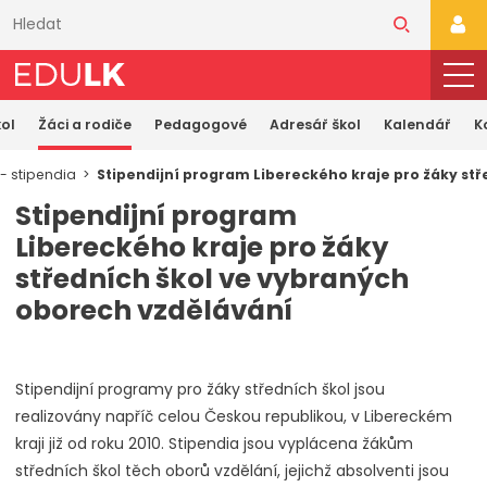
Přeskočit
k
PŘI
hlavnímu
obsahu
ol
Žáci a rodiče
Pedagogové
Adresář škol
Kalendář
K
- stipendia
Stipendijní program Libereckého kraje pro žáky st
Stipendijní program
Libereckého kraje pro žáky
středních škol ve vybraných
oborech vzdělávání
Stipendijní programy pro žáky středních škol jsou
realizovány napříč celou Českou republikou, v Libereckém
kraji již od roku 2010. Stipendia jsou vyplácena žákům
středních škol těch oborů vzdělání, jejichž absolventi jsou