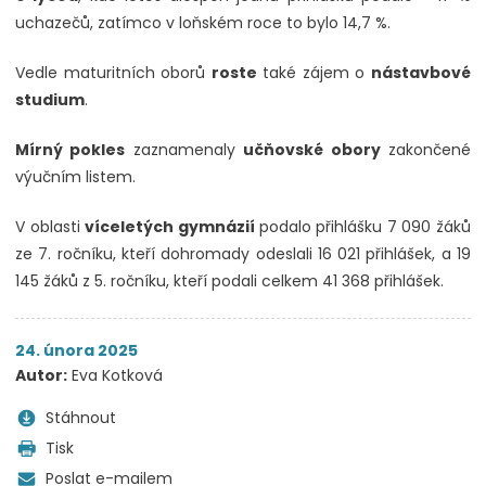
uchazečů, zatímco v loňském roce to bylo 14,7 %.
Vedle maturitních oborů
roste
také zájem o
nástavbové
studium
.
Mírný pokles
zaznamenaly
učňovské obory
zakončené
výučním listem.
V oblasti
víceletých gymnázií
podalo přihlášku 7 090 žáků
ze 7. ročníku, kteří dohromady odeslali 16 021 přihlášek, a 19
145 žáků z 5. ročníku, kteří podali celkem 41 368 přihlášek.
24. února 2025
Autor:
Eva Kotková
Stáhnout
Tisk
Poslat e-mailem