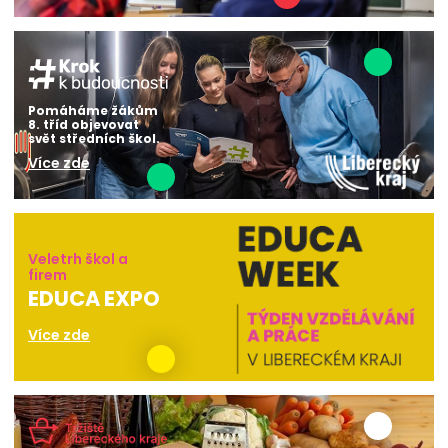
Pomáháme žákům
8. tříd objevovat
svět středních škol.
Více zde
Veletrh škol a
firem
EDUCA EXPO
Více zde