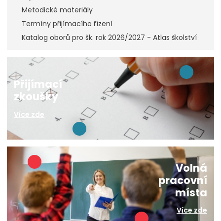
Metodické materiály
Termíny přijímacího řízení
Katalog oborů pro šk. rok 2026/2027 - Atlas školství
Přijímací
zkoušky
Více zde
Volná
pracovní
místa
Více zde