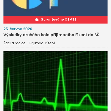
Garantováno OŠMTS
25. června 2026
Výsledky druhého kola přijímacího řízení do SŠ
Žáci a rodiče - Přijímací řízení