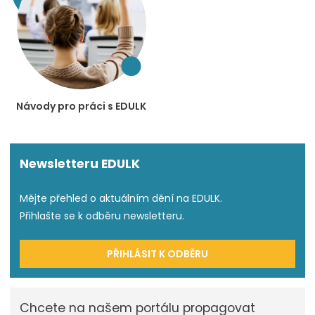
Návody pro práci s EDULK
Newsletteru EDULK
Mějte přehled o aktuálním dění na EDULK.
Přihlašte se k odběru newsletteru.
PŘIHLÁSIT K ODBĚRU
Chcete na našem portálu propagovat