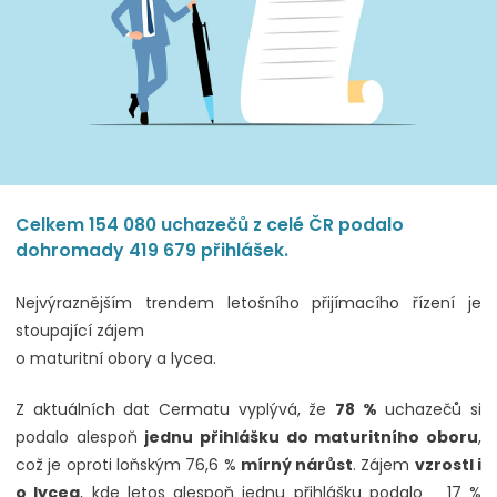
Celkem 154 080 uchazečů z celé ČR podalo
dohromady 419 679 přihlášek.
Nejvýraznějším trendem letošního přijímacího řízení je
stoupající zájem
o maturitní obory a lycea.
Z aktuálních dat Cermatu vyplývá, že
78 %
uchazečů si
podalo alespoň
jednu přihlášku do maturitního oboru
,
což je oproti loňským 76,6 %
mírný nárůst
. Zájem
vzrostl i
o lycea
, kde letos alespoň jednu přihlášku podalo 17 %