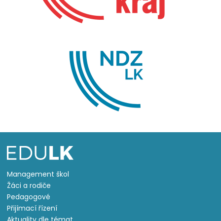
Management škol
Žáci a rodiče
Pedagogové
Přijímací řízení
Aktuality dle témat