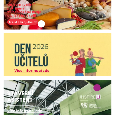
Objevte kvalitní
potraviny
z Libereckého kraje
a blízkého okolí!
trziste.kraj-lbc.cz
Více informací zde
STAVEBNÍ
ASISTENT
Více informací zde