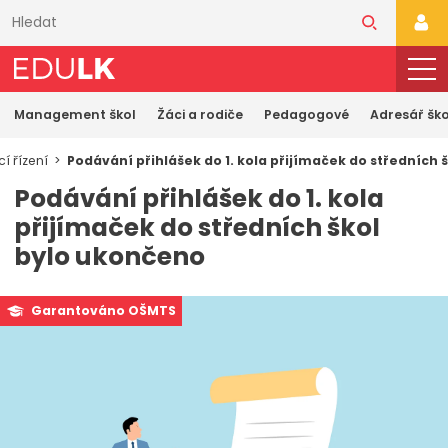
Přeskočit
k
PŘI
hlavnímu
obsahu
Management škol
Žáci a rodiče
Pedagogové
Adresář ško
cí řízení
Podávání přihlášek do 1. kola přijímaček do středních 
Podávání přihlášek do 1. kola
přijímaček do středních škol
bylo ukončeno
Garantováno OŠMTS