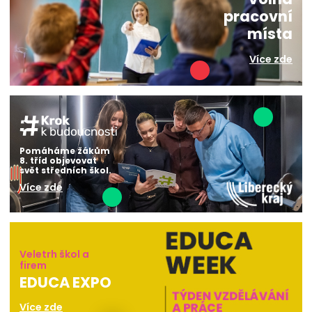
pracovní
místa
Více zde
Pomáháme žákům
8. tříd objevovat
svět středních škol.
Více zde
Veletrh škol a
firem
EDUCA EXPO
Více zde