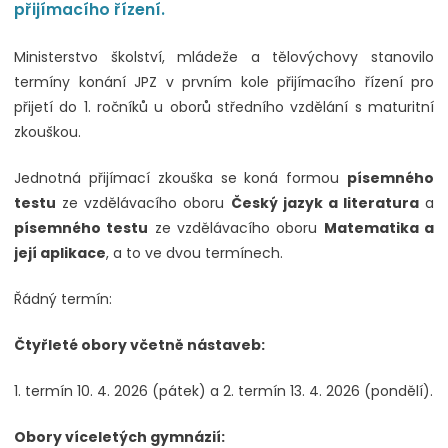
přijímacího řízení.
Ministerstvo školství, mládeže a tělovýchovy stanovilo
termíny konání JPZ v prvním kole přijímacího řízení pro
přijetí do 1. ročníků u oborů středního vzdělání s maturitní
zkouškou.
Jednotná přijímací zkouška se koná formou
písemného
testu
ze vzdělávacího oboru
Český jazyk a literatura
a
písemného testu
ze vzdělávacího oboru
Matematika a
její aplikace
, a to ve dvou termínech.
Řádný termín:
Čtyřleté obory včetně nástaveb:
1. termín 10. 4. 2026 (pátek) a 2. termín 13. 4. 2026 (pondělí).
Obory víceletých gymnázií: