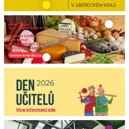
Objevte kvalitní
potraviny
z Libereckého kraje
a blízkého okolí!
trziste.kraj-lbc.cz
Více informací zde