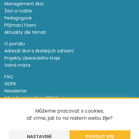
Management škol
Žáci a rodiče
Pedagogové
Přijímací řízení
Aktuality dle témat
O portálu
Adresář škol a školských zařízení
Projekty Libereckého kraje
Volná místa
FAQ
GDPR
Newsletter
Návody pro práci s EDULK
Prohlášení o přístupnosti
Můžeme pracovat s cookies,
Nastavení cookies
ať víme, jak to na našem webu žije?
Informace o souborech cookie
NASTAVENÍ
Tento projekt je spolufinancován Evropským sociálním