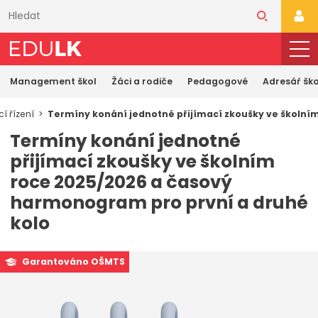
Přeskočit
k
PŘI
hlavnímu
obsahu
Management škol
Žáci a rodiče
Pedagogové
Adresář ško
cí řízení
Termíny konání jednotné přijímací zkoušky ve školní
Termíny konání jednotné
přijímací zkoušky ve školním
roce 2025/2026 a časový
harmonogram pro první a druhé
kolo
Garantováno OŠMTS