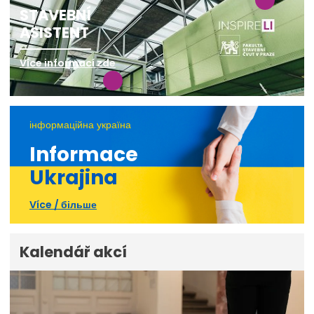
STAVEBNÍ
ASISTENT
Více informací zde
інформаційна україна
Informace
Ukrajina
Více / більше
Kalendář akcí